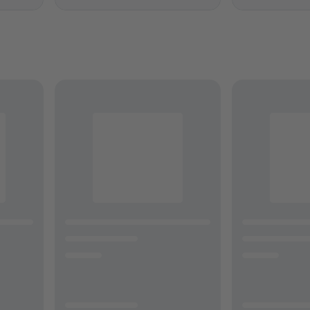
ฟรี ของแถม
ฟรี ของแ
ด PLAN
STABILO ปากกาไวท์บอร์ด PLAN
STABILO ปากก
หัวตัด สีน้ำเงิน
หัวตัด สีดำ
22.00 THB
22.00 THB