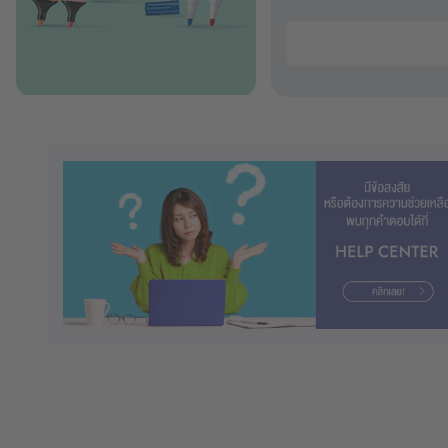
Login / Registe