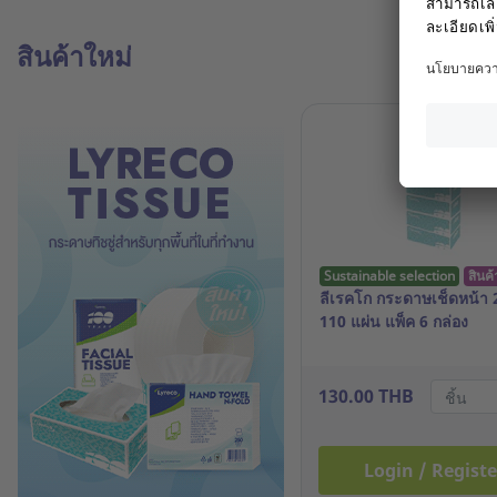
สินค้าใหม่
Sustainable selection
สินค้
ลีเรคโก กระดาษเช็ดหน้า 2
110 แผ่น แพ็ค 6 กล่อง
130.00 THB
Login / Registe