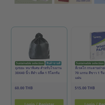
Sustainable selection
สินค้าขายดี
Sustainable selection
ถุงขยะ หนาพิเศษ สำหรับโรงงาน
ลีเรคโก กระดาษถ่า
30X40 นิ้ว สีดำ แพ็ค 1 กิโลกรัม
70 แกรม สีขาว 1 รีม
แผ่น
60.00 THB
515.00 THB
Login / Register
Login / Reg