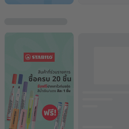
สินค้าสุดประหยัด
ฟรี ของแถม
STABILO ปากกาไวท์บอร์
หัวตัด สีแดง
22.00 THB