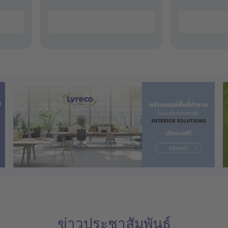
r
Login / Register
Login /
ข่าวประชาสัมพันธ์