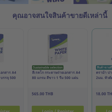
คุณอาจสนใจสินค้าขายดีเหล่านี้
Sustainable selection
สินค้าขายดี
ยเอกสาร A4
ลีเรคโก กระดาษถ่ายเอกสาร A4
ตราม้า ปา
 บรรจุ 500
80 แกรม สีขาว 1 รีม 500 แผ่น
2มม. หัวตั
565.00 THB
18.00 T
ister
Login / Register
Log