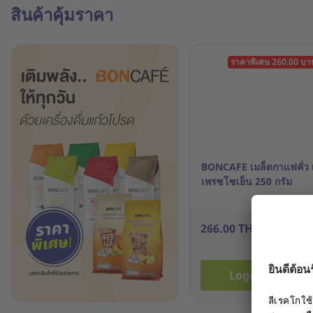
สินค้าคุ้มราคา
ราคาพิเศษ 260.00 บา
BONCAFE เมล็ดกาแฟคั่ว 
เพรซโซเย็น 250 กรัม
266.00 THB
Login / Registe