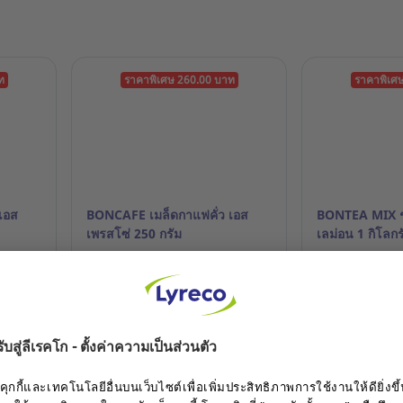
ท
ราคาพิเศษ 260.00 บาท
ราคาพิเศ
เอส
BONCAFE เมล็ดกาแฟคั่ว เอส
BONTEA MIX ชา
เพรสโซ่ 250 กรัม
เลม่อน 1 กิโลกร
266.00 THB
225.00 THB
r
Login / Register
Login /