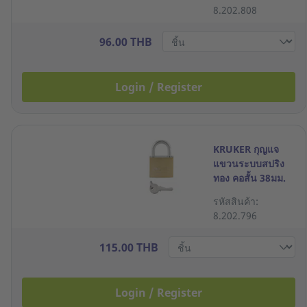
8.202.808
96.00 THB
Login / Register
KRUKER กุญแจ
แขวนระบบสปริง
ทอง คอสั้น 38มม.
รหัสสินค้า:
8.202.796
115.00 THB
Login / Register