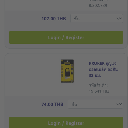
8.202.739
107.00 THB
Login / Register
KRUKER กุญแจ
ออลแบล็ค คอสั้น
32 มม.
รหัสสินค้า:
19.641.183
74.00 THB
Login / Register