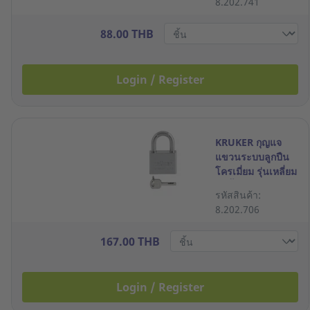
8.202.741
88.00 THB
Login / Register
KRUKER กุญแจ
แขวนระบบลูกปืน
โครเมี่ยม รุ่นเหลี่ยม
คอสั้น 40มม.
รหัสสินค้า:
8.202.706
167.00 THB
Login / Register