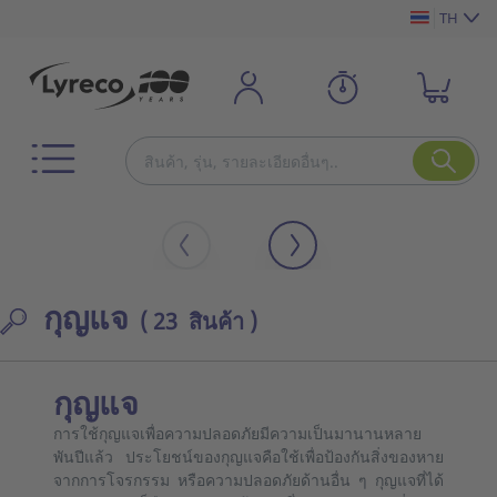
TH
กุญแจ
( 23 สินค้า )
กุญแจ
การใช้กุญแจเพื่อความปลอดภัยมีความเป็นมานานหลาย
พันปีแล้ว ประโยชน์ของกุญแจคือใช้เพื่อป้องกันสิ่งของหาย
จากการโจรกรรม หรือความปลอดภัยด้านอื่น ๆ กุญแจที่ได้