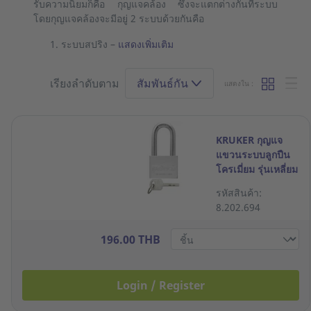
รับความนิยมก็คือ กุญแจคล้อง ซึ่งจะแตกต่างกันที่ระบบ
โดยกุญแจคล้องจะมีอยู่ 2 ระบบด้วยกันคือ
ระบบสปริง –
แสดงเพิ่มเติม
เรียงลำดับตาม
สัมพันธ์กัน
แสดงใน :
KRUKER กุญแจ
แขวนระบบลูกปืน
โครเมี่ยม รุ่นเหลี่ยม
คอยาว 50มม.
รหัสสินค้า:
8.202.694
196.00 THB
Login / Register