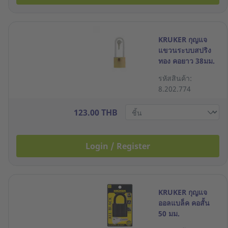
KRUKER กุญแจ
แขวนระบบสปริง
ทอง คอยาว 38มม.
รหัสสินค้า:
8.202.774
123.00 THB
Login / Register
KRUKER กุญแจ
ออลแบล็ค คอสั้น
50 มม.