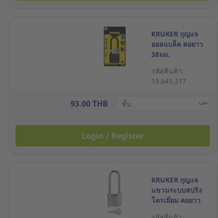
KRUKER กุญแจ
ออลแบล็ค คอยาว
38มม.
รหัสสินค้า:
19.641.217
93.00 THB
Login / Register
KRUKER กุญแจ
แขวนระบบสปริง
โครเมี่ยม คอยาว
38มม.
รหัสสินค้า: