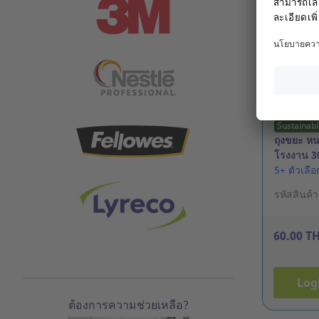
Sustainabl
ถุงขยะ หน
โรงงาน 30
กิโลกรัม
5+ ตัวเลื
รหัสสินค้
60.00 T
Log
ต้องการความช่วยเหลือ?