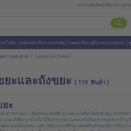
สามารถคืนสินค้าได้ภายใน 30 วั
โปรโมชั่น
สมัครสมาชิกระบบเครดิต
แคตตาล็อก คู่มือ และแบบฟอร์ม
ศ
ูแลความสะอาด
ถุงขยะและถังขยะ
งขยะและถังขยะ
( 119 สินค้า )
ขยะ
ประจำวันของเรา เพื่อสุขอนามัยที่ดี ความสะอาดถือเป็นสิ่งสำคัญ การทำคว
มาะสม สิ่งที่จะขาดไปไม่ได้ในการรวบรวมขยะหรือสิ่งสกปรกออกจากบ้าน คือ
าดัดแปลงเป็นถุงขยะ แต่การที่จะหาถุงที่มีขนาดพอดีกับถังขยะที่เรามีนั้