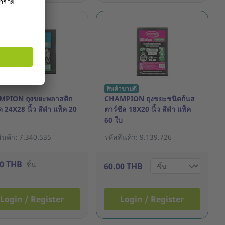
สินค้าขายดี
PION ถุงขยะพลาสติก
CHAMPION ถุงขยะชนิดก้นส
 24X28 นิ้ว สีดำ แพ็ค 20
ตาร์ซีล 18X20 นิ้ว สีดำ แพ็ค
60 ใบ
ินค้า: 7.340.535
รหัสสินค้า: 9.139.726
00 THB
ชิ้น
60.00 THB
Login / Register
Login / Register