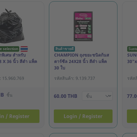
e selection
สินค้าขายดี
Sust
พิเศษ สำหรับ
CHAMPION ถุงขยะชนิดก้นส
SUNB
 X 36 นิ้ว สีดำ แพ็ค
ตาร์ซีล 24X28 นิ้ว สีดำ แพ็ค
30"x
30 ใบ
า: 15.960.769
รหัสสินค้า: 9.139.737
รหัส
HB
ชิ้น
60.00 THB
77.
in / Register
Login / Register