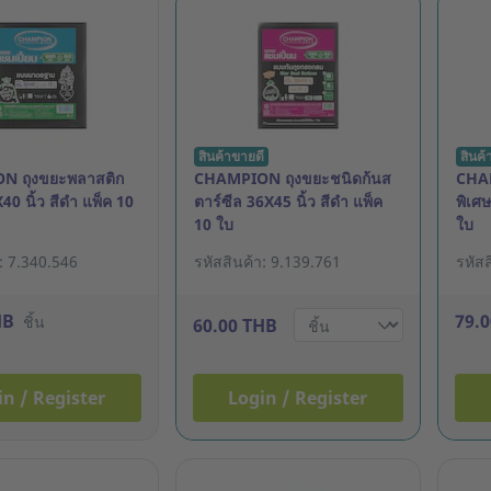
สินค้าขายดี
สินค้
N ถุงขยะพลาสติก
CHAMPION ถุงขยะชนิดก้นส
CHA
0 นิ้ว สีดำ แพ็ค 10
ตาร์ซีล 36X45 นิ้ว สีดำ แพ็ค
พิเศษ
10 ใบ
ใบ
า: 7.340.546
รหัสสินค้า: 9.139.761
รหัสส
HB
79.
ชิ้น
60.00 THB
in / Register
Login / Register