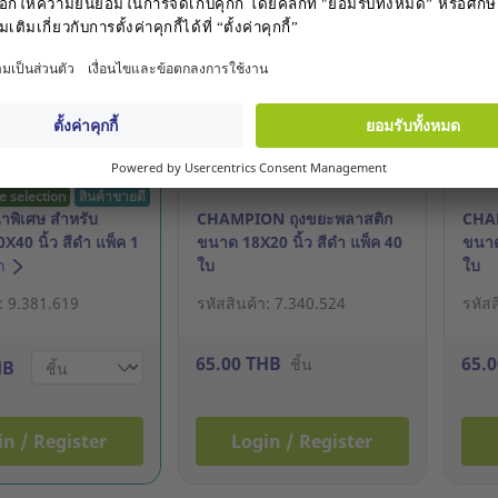
e selection
สินค้าขายดี
าพิเศษ สำหรับ
CHAMPION ถุงขยะพลาสติก
CHAM
X40 นิ้ว สีดำ แพ็ค 1
ขนาด 18X20 นิ้ว สีดำ แพ็ค 40
ขนาด
อก
ใบ
ใบ
า: 9.381.619
รหัสสินค้า: 7.340.524
รหัสส
65.00 THB
65.
ชิ้น
HB
in / Register
Login / Register