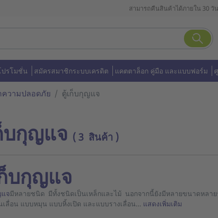
สามารถคืนสินค้าได้ภายใน 30 วั
โปรโมชั่น
สมัครสมาชิกระบบเครดิต
แคตตาล็อก คู่มือ และแบบฟอร์ม
ศ
ษาความปลอดภัย
ตู้เก็บกุญแจ
เก็บกุญแจ
( 3 สินค้า )
้เก็บกุญแจ
ุญแจ
มีหลายชนิด มีทั้งชนิดเป็นเหล็กและไม้ นอกจากนี้ยังมีหลายขนาดหลายรา
เลื่อน แบบหมุน แบบหิ้งเปิด และแบบรางเลื่อน…
แสดงเพิ่มเติม