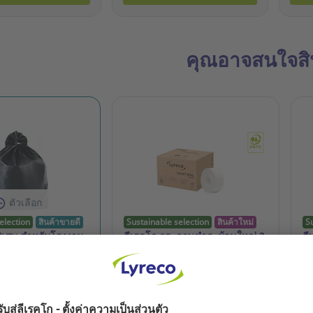
คุณอาจสนใจสิน
ตัวเลือก
election
สินค้าขายดี
Sustainable selection
สินค้าใหม่
S
ิเศษ สำหรับโรงงาน
ลีเรคโก กระดาษชำระม้วนใหญ่ 2
ลี
ีดำ แพ็ค 1 กิโลกรัม
ชั้น 240 เมตร แพ็ค 12
ชั
9.381.619
รหัสสินค้า: 21.999.695
รห