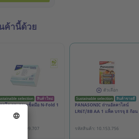
ค้านี้ด้วย
ตัวเลือก
ustainable selection
สินค้าใหม่
Sustainable selection
สินค้าขายดี
เรคโก กระดาษเช็ดมือ N-Fold 1
PANASONIC ถ่านอัลคาไลน์
้น 250 แผ่น
LR6T/8B AA 1 แพ็ค บรรจุ 8 ก้อน
ัสสินค้า: 21.999.707
รหัสสินค้า: 10.153.756