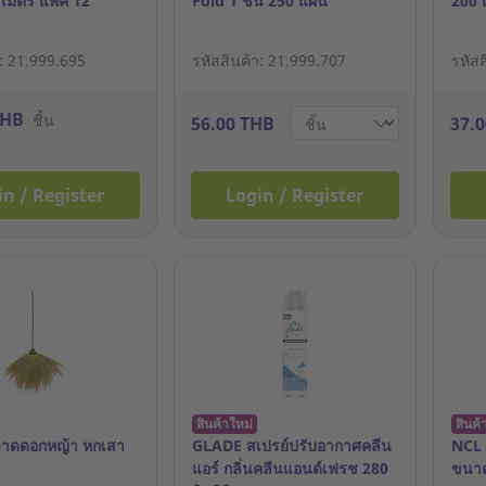
0 เมตร แพ็ค 12
Fold 1 ชั้น 250 แผ่น
200 
า: 21.999.695
รหัสสินค้า: 21.999.707
รหัส
THB
ชิ้น
56.00 THB
37.
in / Register
Login / Register
สินค้าใหม่
สินค้
วาดดอกหญ้า หกเสา
GLADE สเปรย์ปรับอากาศคลีน
NCL 
แอร์ กลิ่นคลีนแอนด์เฟรช 280
ขนาด