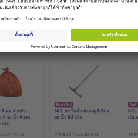
า: 22.682.904
รหัสสินค้า: 22.675.534
รหัส
THB
113.00 THB
77.
ชิ้น
ชิ้น
in / Register
Login / Register
สินค้าใหม่
สินค้
พิเศษ สำหรับ
NCL ยางไล่น้ำ ด้ามอลูมิเนียม
NCL ท
 X 45 นิ้ว สีแดง
30 นิ้ว สีน้ำเงิน
เนียม
ลกรัม
า: 22.411.783
รหัสสินค้า: 22.682.994
รหัส