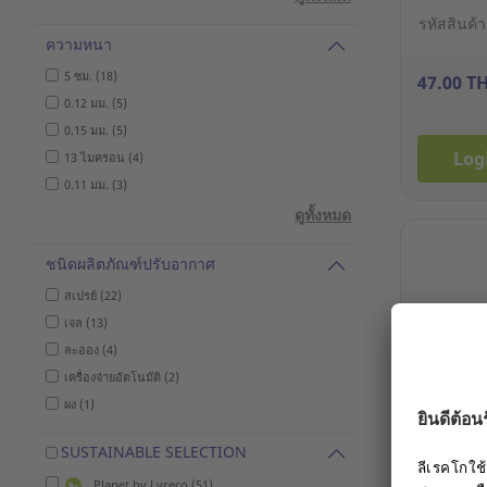
รหัสสินค้
ความหนา
5 ซม. (18)
47.00 T
0.12 มม. (5)
0.15 มม. (5)
Log
13 ไมครอน (4)
0.11 มม. (3)
ดูทั้งหมด
ชนิดผลิตภัณฑ์ปรับอากาศ
สเปรย์ (22)
เจล (13)
ละออง (4)
เครื่องจ่ายอัตโนมัติ (2)
สินค้าใหม่
ผง (1)
NCL ยางไล
20 นิ้ว สีน
SUSTAINABLE SELECTION
Planet by Lyreco (51)