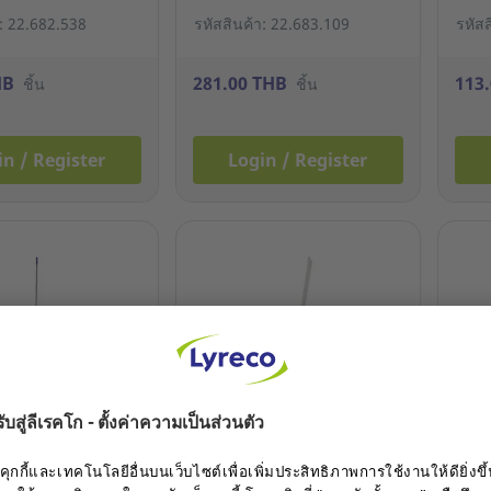
า: 22.682.538
รหัสสินค้า: 22.683.109
รหัส
HB
281.00 THB
113
ชิ้น
ชิ้น
in / Register
Login / Register
สินค้าใหม่
สินค้
่น้ำ ด้ามอลูมิเนียม
NCL ไม้กวาดดอกหญ้าทรง
ถุงข
้ำเงิน
หางปลา ด้ามพลาสติก สีครีม
โรงง
แพ็ค 