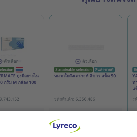
ตัวเลือก
ตัวเลือก
election
Sustainable selection
สินค้าขายดี
สิ
RMATE ถุงมือยางไน
หมวกใยสังเคราะห์ สีขาว แพ็ค 50
Y
5.0 กรัม M กล่อง 100
ทา
แพ
19.743.152
รหัสสินค้า: 6.356.486
รห
B
55.00 THB
8