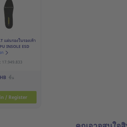
 แผ่นรองในรองเท้า
่น PU INSOLE ESD
ดำ 1 คู่
ือก
า: 17.949.833
THB
ชิ้น
in / Register
คุณอาจสนใจสิน