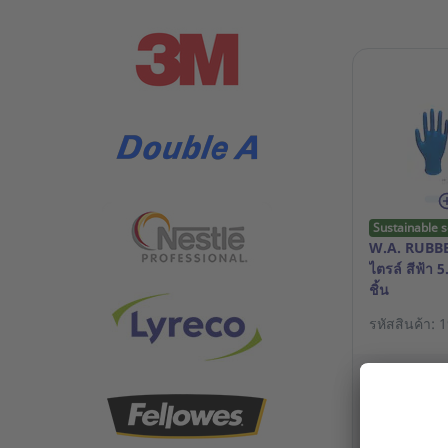
Sustainable s
W.A. RUBBE
ไตรล์ สีฟ้า 
ชิ้น
รหัสสินค้า: 
180.00 TH