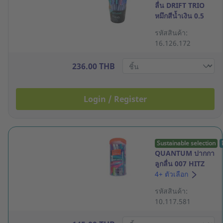
ลื่น DRIFT TRIO
หมึกสีน้ำเงิน 0.5
มม. ด้ามคละสี
รหัสสินค้า:
กล่อง 50 ด้าม
16.126.172
236.00 THB
Login / Register
Sustainable selection
QUANTUM ปากกา
ลูกลื่น 007 HITZ
0.7มม. น้ำเงิน แพ็ค
4+ ตัวเลือก
25
รหัสสินค้า:
10.117.581