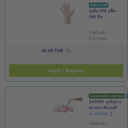
สินค้าขายดี
ถุงมือ CPE แพ็ค
100 ชิ้น
รหัสสินค้า:
9.375.642
46.00 THB
ชิ้น
Login / Register
Sustainable selection
SATORY ถุงมือยาง
ธรรมชาติแบบมี
แป้ง 5 กรัม M สี
3+ ตัวเลือก
ขาว กล่อง 100 ชิ้น
รหัสสินค้า: