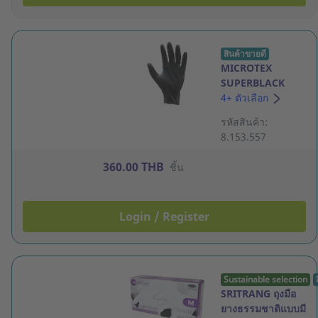
สินค้าขายดี
MICROTEX
SUPERBLACK
ถุงมือไนไตรล์ 6 มิล
4+ ตัวเลือก
L สีดำ แพ็ค 100
รหัสสินค้า:
ชิ้น
8.153.557
360.00 THB
ชิ้น
Login / Register
Sustainable selection
SRITRANG ถุงมือ
ยางธรรมชาติแบบมี