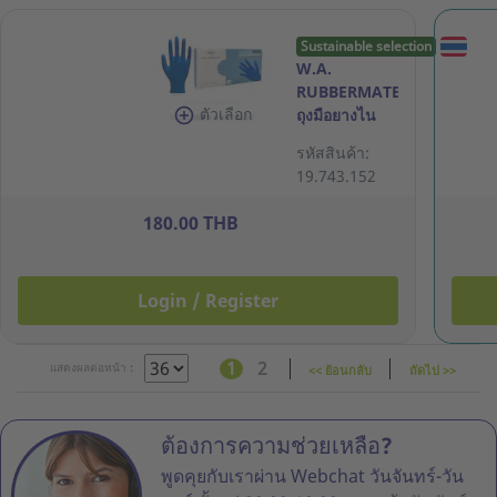
Sustainable selection
W.A.
RUBBERMATE
ตัวเลือก
ถุงมือยางไน
ไตรล์ สีฟ้า 5.0
รหัสสินค้า:
กรัม M กล่อง
19.743.152
100 ชิ้น
180.00 THB
Login / Register
1
2
แสดงผลต่อหน้า :
<< ย้อนกลับ
ถัดไป >>
ต้องการความช่วยเหลือ?
พูดคุยกับเราผ่าน Webchat วันจันทร์-วัน