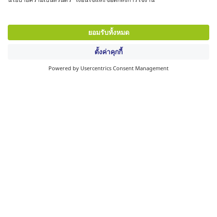
คืนสินค้าได้ภายใน 30 วัน
ข้อมูลเพิ่มเติม
คุณภาพการบริการ
ข่าวลีเรคโก
คู่ค้า
© ลีเรคโก 2561
การรับประกันสินค้า
|
Accessibility Statement
|
ข้อตกลงและเงื่อนไขการใช้งาน
|
นโยบายความเป็น
ส่วนตัว
|
Privacy Settings
|
Site Map