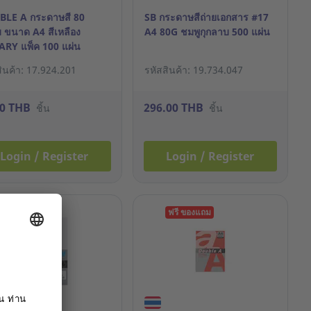
LE A กระดาษสี 80
SB กระดาษสีถ่ายเอกสาร #17
 ขนาด A4 สีเหลือง
A4 80G ชมพูกุกลาบ 500 แผ่น
RY แพ็ค 100 แผ่น
สินค้า: 17.924.201
รหัสสินค้า: 19.734.047
00 THB
296.00 THB
ชิ้น
ชิ้น
Login / Register
Login / Register
ฟรี ของแถม