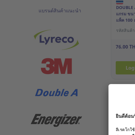
DOUBLE A
แบรนด์สินค้าแนะนำ
แกรม ขนา
แพ็ค 100 
รหัสสินค้
76.00 T
Log
ฟรี 