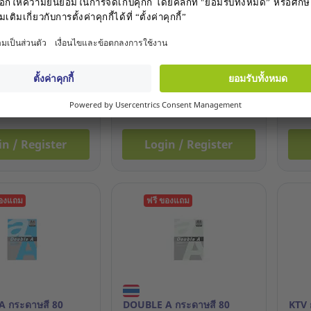
 กระดาษสี 80
SB กระดาษสี #501 A4 80
KTV 
 A4 สีเขียวเข้ม
แกรม 5 สี 1 แพ็ค 250แผ่น
#814
แผ่น
2+ ตัวเลือก
แพ็ค
า: 17.914.729
รหัสสินค้า: 2.575.896
รหัสส
HB
147.00 THB
276
ชิ้น
ชิ้น
in / Register
Login / Register
ของแถม
ฟรี ของแถม
 กระดาษสี 80
DOUBLE A กระดาษสี 80
KTV 