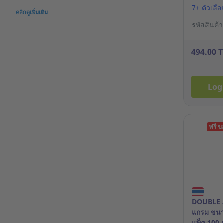
(No.21)
7+ ตัวเลื
คลิกดูเพิ่มเติม
รหัสสินค้
494.00 
Log
ฟรี 
DOUBLE A
แกรม ขนาด
แพ็ค 100 