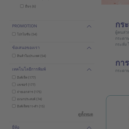
อื่นๆ (6)
กระ
PROMOTION
ผู้คนส่
โปรโมชั่น (54)
กระดาษน
กระทั่
ข้อเสนอของเรา
สินค้าในประเทศ (54)
การ
เทคโนโลยีการพิมพ์
กระดาษแ
อิงค์เจ็ท (177)
เลเซอร์ (177)
ถ่ายเอกสาร (175)
อเนกประสงค์ (74)
อิงค์เจ็ทขาว-ดำ (15)
ดูทั้งหมด
ยี่ห้อ