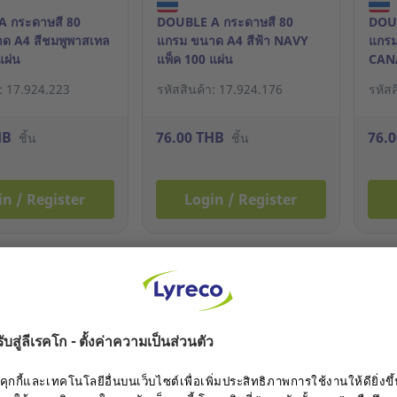
 กระดาษสี 80
DOUBLE A กระดาษสี 80
DOUB
ด A4 สีชมพูพาสเทล
แกรม ขนาด A4 สีฟ้า NAVY
แกรม
แผ่น
แพ็ค 100 แผ่น
CANA
า: 17.924.223
รหัสสินค้า: 17.924.176
รหัส
HB
76.00 THB
76.
ชิ้น
ชิ้น
in / Register
Login / Register
ของแถม