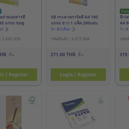
ี
Sust
ษถ่ายเอกสารสี
SB กระดาษการ์ดสี A4 180
ลีเร
80 แกรม ชมพู
แกรม ขาว 1 แพ็ค 200แผ่น
A4 8
ือก
5+ ตัวเลือก
แผ่น
7+ ต
า: 2.643.959
รหัสสินค้า: 3.077.048
รหัส
THB
271.00 THB
319
ชิ้น
ชิ้น
in / Register
Login / Register