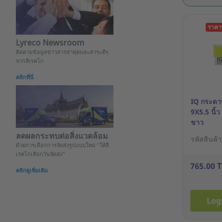
ราคา
Lyreco Newsroom
ติดตามข้อมูลข่าวสารล่าสุดและสาระดีๆ
จากลีเรคโก
คลิกที่นี่
IQ กระดาษต
9X5.5 นิ้ว
ขาว
ลดผลกระทบต่อสิ่งแวดล้อม
รหัสสินค้
ด้วยการเลือกการจัดส่งรูปแบบใหม่ "ให้ลี
เรคโกเลือกวันจัดส่ง"
765.00 
คลิกดูเพิ่มเติม
Log