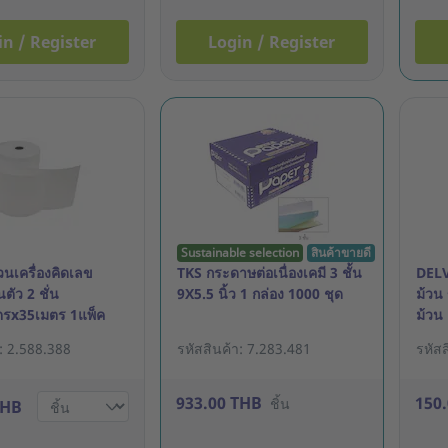
in / Register
Login / Register
Sustainable selection
สินค้าขายดี
นเครื่องคิดเลข
TKS กระดาษต่อเนื่องเคมี 3 ชั้น
DELV
ตัว 2 ชั่น
9X5.5 นิ้ว 1 กล่อง 1000 ชุด
ม้วน
ตรx35เมตร 1แพ็ค
ม้วน
า: 2.588.388
รหัสสินค้า: 7.283.481
รหัส
933.00 THB
150
ชิ้น
THB