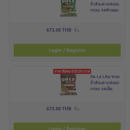
ถั่วลันเตาแท่งอบ
กรอบ รสหัวหอม
โซยุ 30 กรัม
แพ็ค 24 ซอง
673.00 THB
ชิ้น
Login / Register
ราคาพิเศษ 650.00 บาท
De La Lita ขนม
ถั่วลันเตาแท่งอบ
กรอบ รสเผ็ด
เกาหลี 30 กรัม
แพ็ค 24 ซอง
673.00 THB
ชิ้น
Login / Register