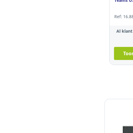
Teams U
Ref: 16.8
Al klan
Toon