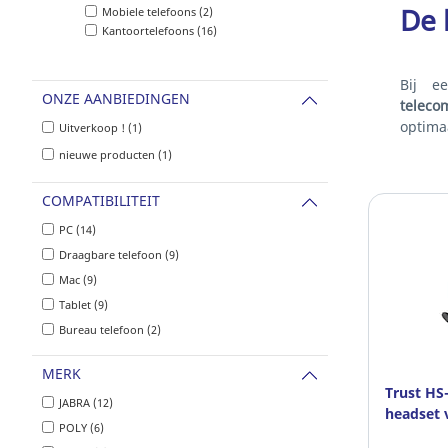
De 
Mobiele telefoons (2)
Kantoortelefoons (16)
Bij e
ONZE AANBIEDINGEN
teleco
optima
Uitverkoop ! (1)
nieuwe producten (1)
COMPATIBILITEIT
PC (14)
Draagbare telefoon (9)
Mac (9)
Tablet (9)
Bureau telefoon (2)
MERK
Trust HS
JABRA (12)
headset 
POLY (6)