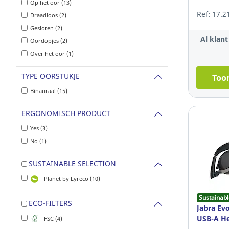
Op het oor (13)
Ref: 17.2
Draadloos (2)
Gesloten (2)
Al klan
Oordopjes (2)
Over het oor (1)
TYPE OORSTUKJE
Toon
Binauraal (15)
ERGONOMISCH PRODUCT
Yes (3)
No (1)
SUSTAINABLE SELECTION
Planet by Lyreco (10)
Sustainabl
ECO-FILTERS
Jabra Ev
USB-A He
FSC (4)