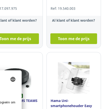
 17.097.975
Ref: 19.540.003
klant of klant worden?
Al klant of klant worden?
Toon me de prijs
Toon me de prijs
ainable selection
a Speak2 75 MS TEAMS
Hama Uni-
 380 A
smartphonehouder Easy