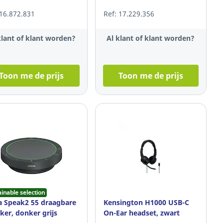
 16.872.831
Ref: 17.229.356
klant of klant worden?
Al klant of klant worden?
Toon me de prijs
Toon me de prijs
ainable selection
a Speak2 55 draagbare
Kensington H1000 USB-C
ker, donker grijs
On-Ear headset, zwart