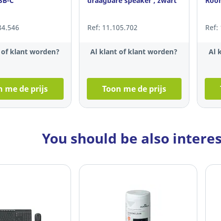
SB-C
draagbare speaker , zwart
Room
84.546
Ref: 11.105.702
Ref:
t of klant worden?
Al klant of klant worden?
Al 
 me de prijs
Toon me de prijs
You should be also intere