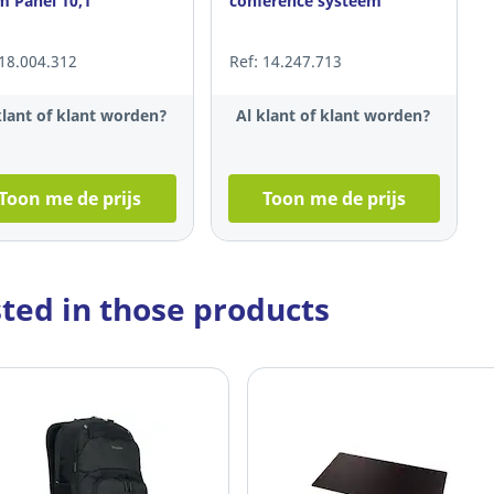
 Panel 10,1"
conference systeem
 18.004.312
Ref: 14.247.713
klant of klant worden?
Al klant of klant worden?
Toon me de prijs
Toon me de prijs
sted in those products