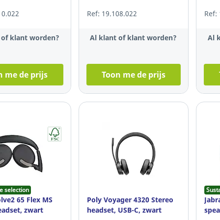
10.022
Ref: 19.108.022
Ref:
t of klant worden?
Al klant of klant worden?
Al 
 me de prijs
Toon me de prijs
e selection
Sust
olve2 65 Flex MS
Poly Voyager 4320 Stereo
Jabr
adset, zwart
headset, USB-C, zwart
spea