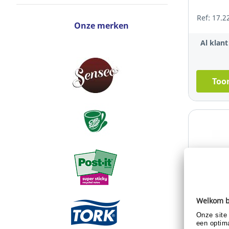
Ref: 17.2
Onze merken
Al klan
Toon
Poly Bla
headset,