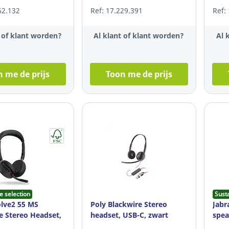
62.132
Ref: 17.229.391
Ref:
t of klant worden?
Al klant of klant worden?
Al 
 me de prijs
Toon me de prijs
e selection
Sust
olve2 55 MS
Poly Blackwire Stereo
Jabr
e Stereo Headset,
headset, USB-C, zwart
spea