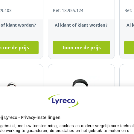
29.403
Ref: 18.955.124
Ref:
t of klant worden?
Al klant of klant worden?
Al 
 me de prijs
Toon me de prijs
Sustainable selection
Sust
ckwire 5220 stereo
Jabra Evolve2 65 flex
Jabr
 zwart
draadloze stereo headset,
LINK