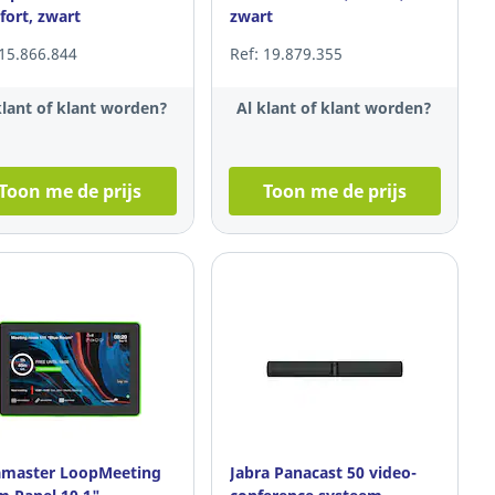
ort, zwart
zwart
 15.866.844
Ref: 19.879.355
klant of klant worden?
Al klant of klant worden?
Toon me de prijs
Toon me de prijs
amaster LoopMeeting
Jabra Panacast 50 video-