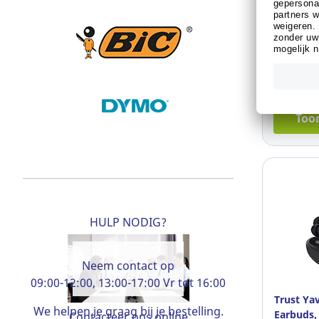
Ref: 18.7
Al klan
Toon
HULP NODIG?
Neem contact op
09:00-12:00, 13:00-17:00 Vr tot 16:00
Trust Yav
We helpen je graag bij je bestelling.
Earbuds,
Contacteer ons online