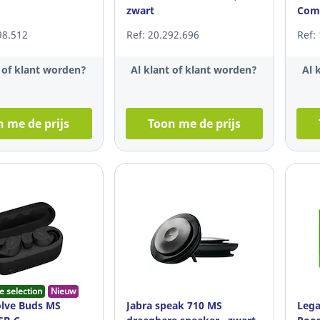
zwart
Comf
98.512
Ref: 20.292.696
Ref:
t of klant worden?
Al klant of klant worden?
Al 
 me de prijs
Toon me de prijs
e selection
Nieuw
olve Buds MS
Jabra speak 710 MS
Leg