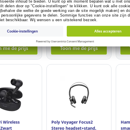
zwart
96.421
Ref: 17.035.208
Ref:
t of klant worden?
Al klant of klant worden?
Al 
 me de prijs
Toon me de prijs
i Wireless
Poly Voyager Focus2
Ham
 Zwart
Stereo headset+stand,
sma