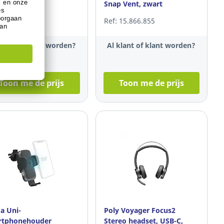
Snap Vent, zwart
 17.097.986
Ref: 15.866.855
klant of klant worden?
Al klant of klant worden?
Toon me de prijs
Toon me de prijs
a Uni-
Poly Voyager Focus2
rtphonehouder
Stereo headset, USB-C,