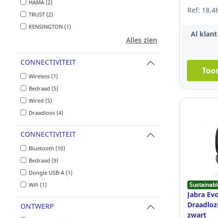
HAMA (2)
Ref: 18.4
TRUST (2)
KENSINGTON (1)
Al klan
Alles zien
CONNECTIVITEIT
Toon
Wireless (7)
Bedraad (5)
Wired (5)
Draadloos (4)
CONNECTIVITEIT
Bluetooth (10)
Bedraad (9)
Dongle USB-A (1)
Sustainabl
Wifi (1)
Jabra Ev
Draadloz
ONTWERP
zwart