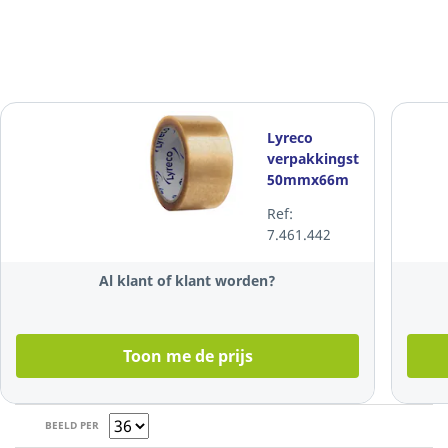
Lyreco
verpakkingstape
50mmx66m
PP capaciteit
Ref:
30kg
7.461.442
transparant -
pak van 6
Al klant of klant worden?
Toon me de prijs
BEELD PER