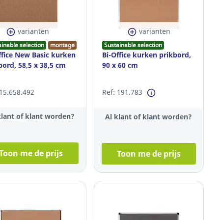
varianten
varianten
ainable selection
montage
Sustainable selection
ffice New Basic kurken
Bi-Office kurken prikbord,
bord, 58,5 x 38,5 cm
90 x 60 cm
 15.658.492
Ref: 191.783
klant of klant worden?
Al klant of klant worden?
Toon me de prijs
Toon me de prijs