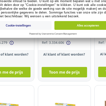
varianten
e selection
p-A-Strip klemlijst
Legamaster UNITE
Post
umenten, 120 cm
combibord, whiteboard en
zelf
prikbord, 120 x 90 cm
whit
van 
5.279
Ref: 3.334.606
Ref:
Al 
t of klant worden?
Al klant of klant worden?
 me de prijs
Toon me de prijs