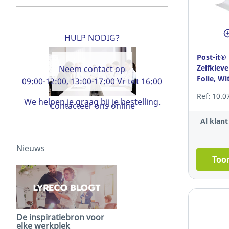
HULP NODIG?
Post-it®
Zelfklev
Neem contact op
Folie, Wi
09:00-12:00, 13:00-17:00 Vr tot 16:00
cmx121,
Ref: 10.0
We helpen je graag bij je bestelling.
Contacteer ons online
Al klan
Nieuws
Toon
De inspiratiebron voor
elke werkplek