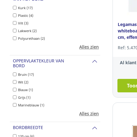
Kurk (17)
Plastic (4)
Vilt (3)
Legamast
whiteboar
Lakwerk (2)
cm, effe
Polyurethaan (2)
Alles zien
Ref: 5.47
OPPERVLAKTEKLEUR VAN
Al klan
BORD
Bruin (17)
Wit (2)
Toon
Blauw (1)
Grijs (1)
Marineblauw (1)
Alles zien
BORDBREEDTE
120 cm (6)