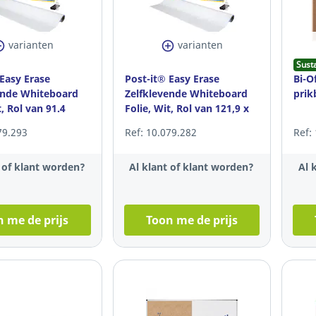
varianten
varianten
Sust
 Easy Erase
Post-it® Easy Erase
Bi-O
ende Whiteboard
Zelfklevende Whiteboard
prik
t, Rol van 91.4
Folie, Wit, Rol van 121,9 x
9 cm
182,9 cm
79.293
Ref: 10.079.282
Ref:
t of klant worden?
Al klant of klant worden?
Al 
 me de prijs
Toon me de prijs