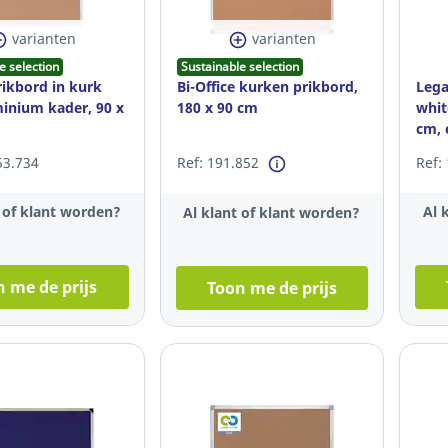
varianten
varianten
e selection
Sustainable selection
rikbord in kurk
Bi-Office kurken prikbord,
Lega
inium kader, 90 x
180 x 90 cm
whit
cm, 
53.734
Ref: 191.852
Ref:
t of klant worden?
Al 
Al klant of klant worden?
 me de prijs
Toon me de prijs