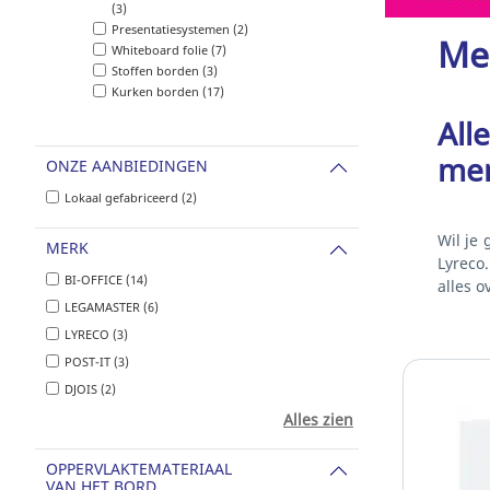
(3)
Presentatiesystemen (2)
Me
Whiteboard folie (7)
Stoffen borden (3)
Kurken borden (17)
All
me
ONZE AANBIEDINGEN
Lokaal gefabriceerd (2)
Wil je
MERK
Lyreco
BI-OFFICE (14)
alles o
LEGAMASTER (6)
LYRECO (3)
POST-IT (3)
DJOIS (2)
Alles zien
OPPERVLAKTEMATERIAAL
VAN HET BORD