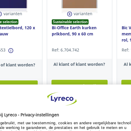
varianten
varianten
e selection
Sustainable selection
 textielbord, 120 x
Bi-Office Earth kurken
Bic 
lauw
prikbord, 90 x 60 cm
mem
rol, 
653
Ref: 6.704.742
Ref:
Al klant of klant worden?
Al 
t of klant worden?
Toon me de prijs
 me de prijs