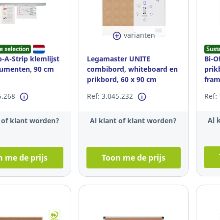
varianten
e selection
Sust
p-A-Strip klemlijst
Legamaster UNITE
Bi-O
umenten, 90 cm
combibord, whiteboard en
prik
prikbord, 60 x 90 cm
fram
5.268
Ref: 3.045.232
Ref:
Al 
t of klant worden?
Al klant of klant worden?
 me de prijs
Toon me de prijs