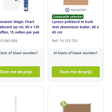
varianten
Sustainable selection
master Magic Chart
Lyreco prikbord in kurk
eboard op rol, 90 x 120
met aluminium kader, 60 x
effen, 15 vellen per pak
45 cm
 13.065.956
Ref: 19.153.723
klant of klant worden?
Al klant of klant worden?
Toon me de prijs
Toon me de prijs