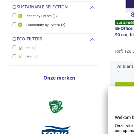
SUSTAINABLE SELECTION
Planet by Lyreco (17)
Sustainabl
Community by Lyreco (2)
Bi-Office
90 cm, b
ECO-FILTERS
FSC (2)
Ref: 126.
PEFC (2)
Al klan
Onze merken
Toon