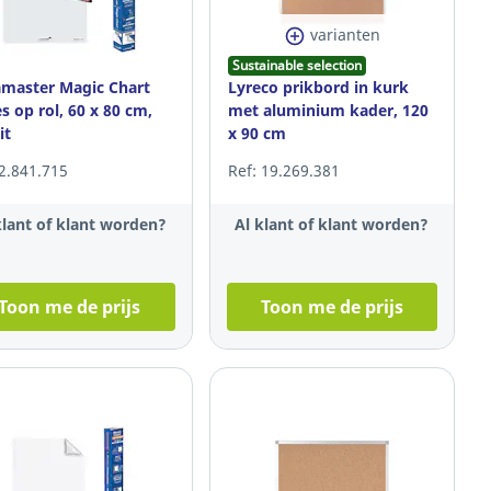
varianten
Sustainable selection
master Magic Chart
Lyreco prikbord in kurk
s op rol, 60 x 80 cm,
met aluminium kader, 120
it
x 90 cm
 2.841.715
Ref: 19.269.381
klant of klant worden?
Al klant of klant worden?
Toon me de prijs
Toon me de prijs