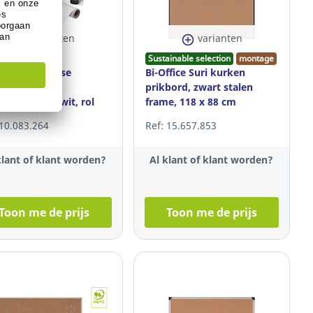
varianten
varianten
Sustainable selection
montage
-it® Easy Erase
Bi-Office Suri kurken
klevende
prikbord, zwart stalen
eboardfolie, wit, rol
frame, 118 x 88 cm
60,9 x 91,4 cm
 10.083.264
Ref: 15.657.853
klant of klant worden?
Al klant of klant worden?
Toon me de prijs
Toon me de prijs