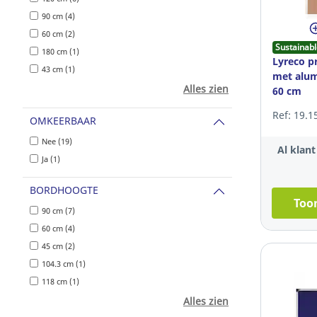
90 cm (4)
60 cm (2)
Sustainabl
180 cm (1)
Lyreco p
43 cm (1)
met alum
Alles zien
60 cm
Ref: 19.1
OMKEERBAAR
Nee (19)
Al klan
Ja (1)
BORDHOOGTE
Toon
90 cm (7)
60 cm (4)
45 cm (2)
104.3 cm (1)
118 cm (1)
Alles zien