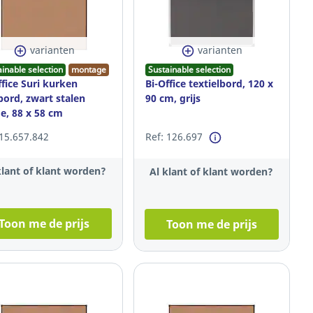
varianten
varianten
ainable selection
montage
Sustainable selection
ffice Suri kurken
Bi-Office textielbord, 120 x
bord, zwart stalen
90 cm, grijs
e, 88 x 58 cm
 15.657.842
Ref: 126.697
klant of klant worden?
Al klant of klant worden?
Toon me de prijs
Toon me de prijs