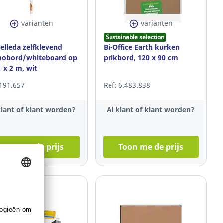
varianten
varianten
Sustainable selection
Velleda zelfklevend
Bi-Office Earth kurken
obord/whiteboard op
prikbord, 120 x 90 cm
1 x 2 m, wit
 191.657
Ref: 6.483.838
klant of klant worden?
Al klant of klant worden?
Toon me de prijs
Toon me de prijs