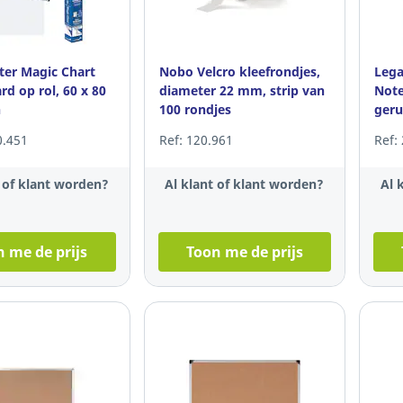
er Magic Chart
Nobo Velcro kleefrondjes,
Lega
d op rol, 60 x 80
diameter 22 mm, strip van
Note
n
100 rondjes
geru
0.451
Ref: 120.961
Ref:
t of klant worden?
Al klant of klant worden?
Al 
 me de prijs
Toon me de prijs