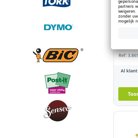
Sustainabl
Djois Gri
voor doc
Ref: 3.86
Al klan
Toon