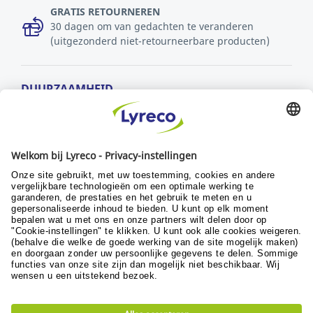
GRATIS RETOURNEREN
30 dagen om van gedachten te veranderen
(uitgezonderd niet-retourneerbare producten)
DUURZAAMHEID
MVO-beleid
Duurzaamheid
Ontwikkelingsdoelstellingen
© Lyreco 2024
Algemene verkoopsvoorwaarden
|
Algemene
gebruiksvoorwaarden
|
Retour- en
garantievoorwaarden
|
Beleid persoonlijke
gegevens
|
Digitale Toegankelijkheid
|
|
|
Privacy Settings
|
Site map