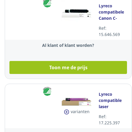
Lyreco
compatibele
Canon C-
EXV49
Ref:
lasercartridge,
15.646.569
zwart
Al klant of klant worden?
Toon me de prijs
Lyreco
compatible
laser
varianten
cartridge
Ref:
Ricoh
17.225.397
842093/842097
magenta