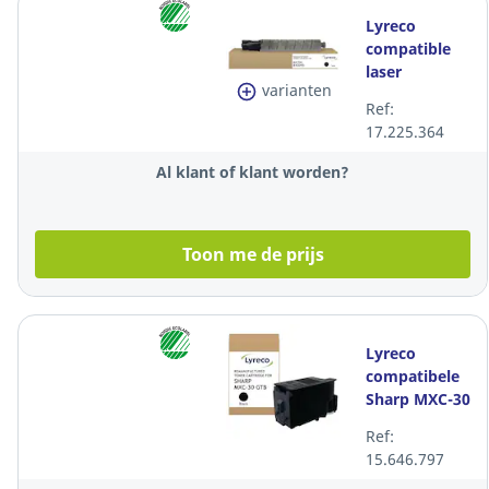
Lyreco
compatible
laser
varianten
cartridge
Ref:
Ricoh
17.225.364
842091/842095
zwart
Al klant of klant worden?
Toon me de prijs
Lyreco
compatibele
Sharp MXC-30
GTB
Ref:
lasercartridge,
15.646.797
zwart