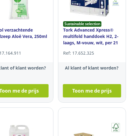
Sustainable selection
ol verzachtende
Tork Advanced Xpress®
zeep Aloë Vera, 250ml
multifold handdoek H2, 2-
laags, M-vouw, wit, per 21
pakken
 17.164.911
Ref: 17.652.325
klant of klant worden?
Al klant of klant worden?
Toon me de prijs
Toon me de prijs