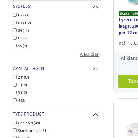
SYSTEEM
Sustainabl
H2 (21)
Lyreco to
PT3 (12)
laags, 20
S4 (11)
per 12 ro
H5 (8)
Ref: 10.0
S5 (7)
Alles zien
Al klan
AANTAL LAGEN
2 (100)
Toon
1 (19)
3 (12)
4 (3)
TYPE PRODUCT
Geplooid (49)
Standaard rol (31)