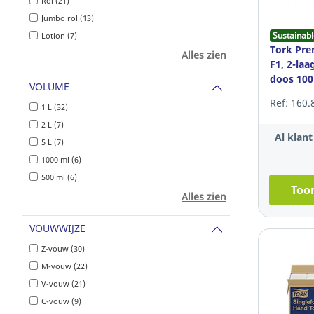
Rol (21)
Jumbo rol (13)
Sustainabl
Lotion (7)
Tork Pr
Alles zien
F1, 2-laa
doos 100
VOLUME
Ref: 160.
1 L (32)
2 L (7)
Al klan
5 L (7)
1000 ml (6)
500 ml (6)
Toon
Alles zien
VOUWWIJZE
Z-vouw (30)
M-vouw (22)
V-vouw (21)
C-vouw (9)