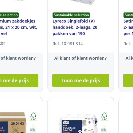
e selection
Sustainable selection
Sust
emium zakdoekjes
Lyreco Singlefold (V)
Sati
gs, 21 x 20 cm, wit,
handdoek, 2-laags, 20
2-la
 vel
pakken van 190
per 
handdoeken
809
Ref: 10.081.314
Ref:
t of klant worden?
Al klant of klant worden?
Al 
 me de prijs
Toon me de prijs