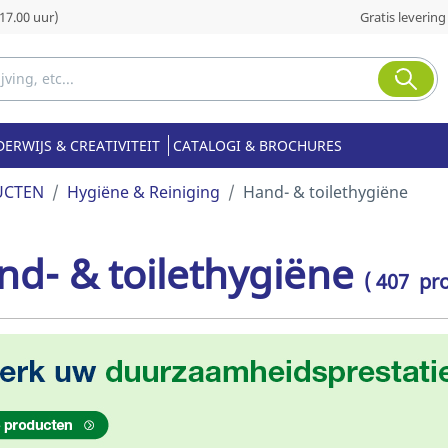
17.00 uur)
Gratis levering
ERWIJS & CREATIVITEIT
CATALOGI & BROCHURES
UCTEN
Hygiëne & Reiniging
Hand- & toilethygiëne
nd- & toilethygiëne
( 407 pr