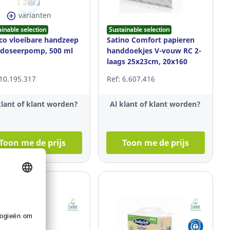
varianten
ainable selection
Sustainable selection
co vloeibare handzeep
Satino Comfort papieren
doseerpomp, 500 ml
handdoekjes V-vouw RC 2-
laags 25x23cm, 20x160
handdoeken
 10.195.317
Ref: 6.607.416
klant of klant worden?
Al klant of klant worden?
Toon me de prijs
Toon me de prijs