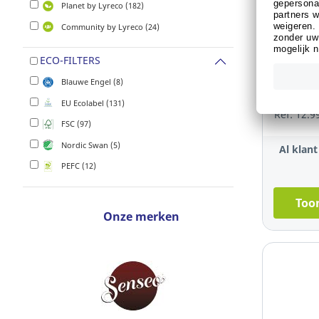
Planet by Lyreco (182)
Community by Lyreco (24)
Sustainabl
Lyreco 
ECO-FILTERS
handdoek
Blauwe Engel (8)
laags, 1
EU Ecolabel (131)
vellen
Ref: 12.9
FSC (97)
Nordic Swan (5)
Al klan
PEFC (12)
Toon
Onze merken