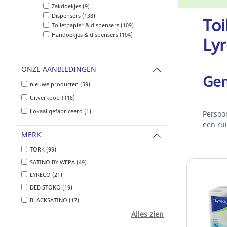
Zakdoekjes (9)
Dispensers (138)
Toi
Toiletpapier & dispensers (109)
Handoekjes & dispensers (104)
Lyr
ONZE AANBIEDINGEN
Gem
nieuwe producten (59)
Uitverkoop ! (18)
Lokaal gefabriceerd (1)
Persoon
een ru
MERK
TORK (99)
SATINO BY WEPA (49)
LYRECO (21)
DEB STOKO (19)
BLACKSATINO (17)
Alles zien