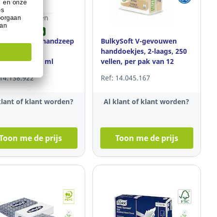
varianten
ainable selection
co vloeibare handzeep
BulkySoft V-gevouwen
 Vera met
handdoekjes, 2-laags, 250
erpomp, 500 ml
vellen, per pak van 12
 14.138.922
Ref: 14.045.167
klant of klant worden?
Al klant of klant worden?
Toon me de prijs
Toon me de prijs