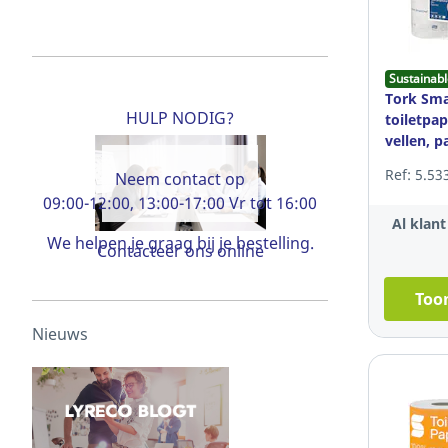
Sustainabl
Tork Sm
HULP NODIG?
toiletpap
vellen, p
Ref: 5.53
Neem contact op
09:00-12:00, 13:00-17:00 Vr tot 16:00
Al klan
We helpen je graag bij je bestelling.
Contacteer ons online
Toon
Nieuws