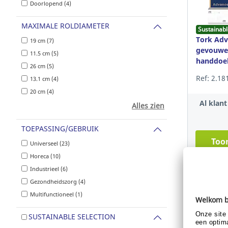
Doorlopend (4)
MAXIMALE ROLDIAMETER
Sustainabl
Tork Adv
19 cm (7)
gevouwe
11.5 cm (5)
handdoek
26 cm (5)
wit, 15x
Ref: 2.18
13.1 cm (4)
20 cm (4)
Al klan
Alles zien
TOEPASSING/GEBRUIK
Toon
Universeel (23)
Horeca (10)
Industrieel (6)
Gezondheidszorg (4)
Multifunctioneel (1)
SUSTAINABLE SELECTION