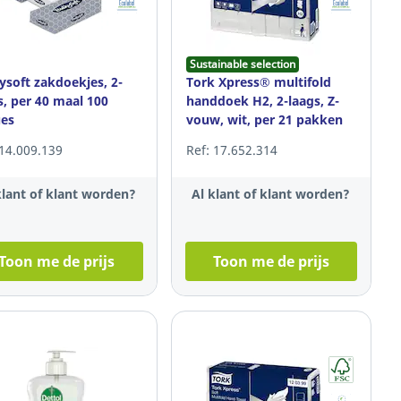
Sustainable selection
ysoft zakdoekjes, 2-
Tork Xpress® multifold
s, per 40 maal 100
handdoek H2, 2-laags, Z-
ues
vouw, wit, per 21 pakken
 14.009.139
Ref: 17.652.314
klant of klant worden?
Al klant of klant worden?
Toon me de prijs
Toon me de prijs