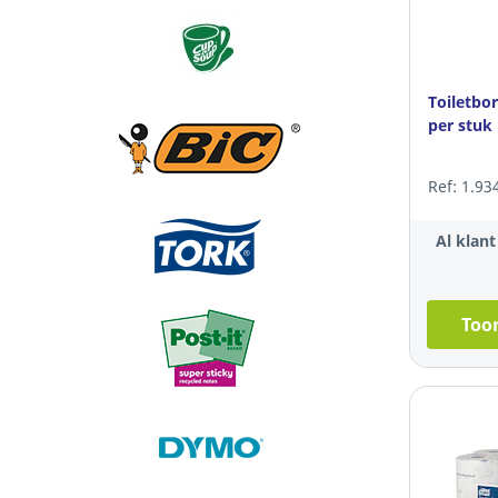
Toiletbor
per stuk
Ref: 1.93
Al klan
Toon