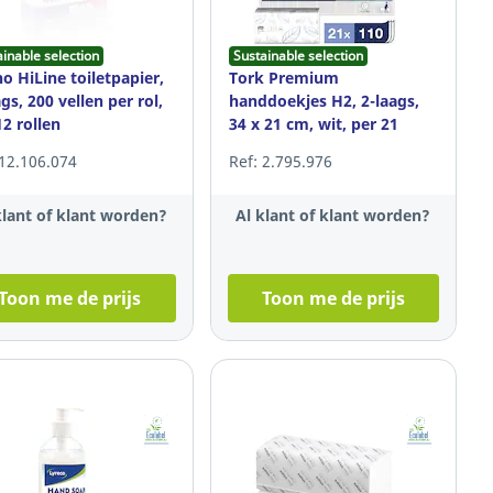
ainable selection
Sustainable selection
no HiLine toiletpapier,
Tork Premium
ags, 200 vellen per rol,
handdoekjes H2, 2-laags,
12 rollen
34 x 21 cm, wit, per 21
pakken
 12.106.074
Ref: 2.795.976
klant of klant worden?
Al klant of klant worden?
Toon me de prijs
Toon me de prijs