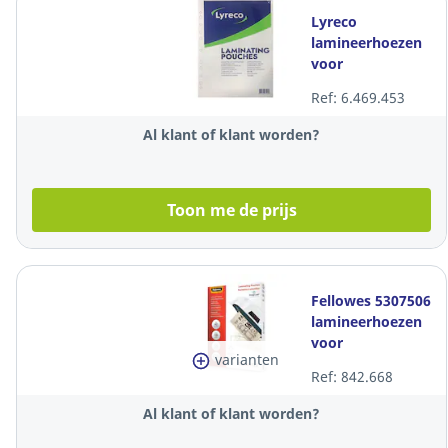
Lyreco
lamineerhoezen
voor
warmlaminatie,
Ref: 6.469.453
54x86mm, 250
(2x125) mic,
Al klant of klant worden?
glanzend,100
Toon me de prijs
Fellowes 5307506
lamineerhoezen
voor
varianten
warmlaminatie,
Ref: 842.668
A3, 250 (2x125)
mic, per 100
Al klant of klant worden?