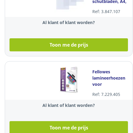
schutbladen, A4,
kristal PVC 250
Ref: 3.847.107
micron, per 100
stuks
Al klant of klant worden?
Toon me de prijs
Fellowes
lamineerhoezen
voor
warmlaminatie,
Ref: 7.229.405
zelfklevende rug,
A4, per 100 stuks
Al klant of klant worden?
Toon me de prijs