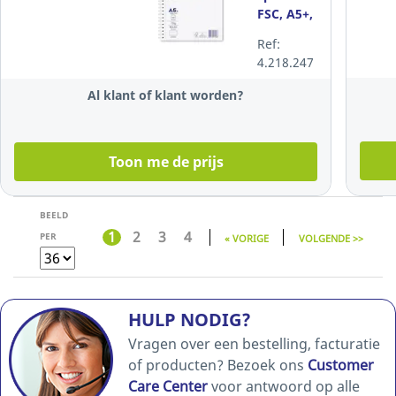
FSC, A5+,
gelijnd,
Ref:
80 vellen
4.218.247
Al klant of klant worden?
Toon me de prijs
BEELD
1
2
3
4
PER
« VORIGE
VOLGENDE >>
HULP NODIG?
Vragen over een bestelling, facturatie
of producten? Bezoek ons
Customer
Care Center
voor antwoord op alle