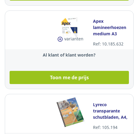
Apex
lamineerhoezen
medium A3
varianten
Ref: 10.185.632
Al klant of klant worden?
Toon me de prijs
Lyreco
transparante
schutbladen, A4,
PVC 200 micron,
Ref: 105.194
per 100 stuks