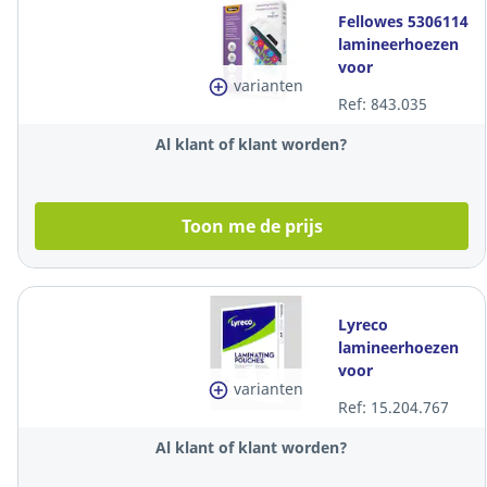
Fellowes 5306114
lamineerhoezen
voor
varianten
warmlaminatie,
Ref: 843.035
A4, 160 (2x80)
mic, per 100
Al klant of klant worden?
Toon me de prijs
Lyreco
lamineerhoezen
voor
varianten
warmlaminatie,
Ref: 15.204.767
A4, 200 (2x100)
mic, glanzend,
Al klant of klant worden?
per 100