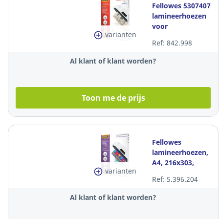
Fellowes 5307407
lamineerhoezen
voor
varianten
warmlaminatie,
Ref: 842.998
A4, 250 (2x125)
mic, per 100
Al klant of klant worden?
Toon me de prijs
Fellowes
lamineerhoezen,
A4, 216x303,
varianten
mat, 160 (2x80)
Ref: 5.396.204
microns, per 100
stuks
Al klant of klant worden?