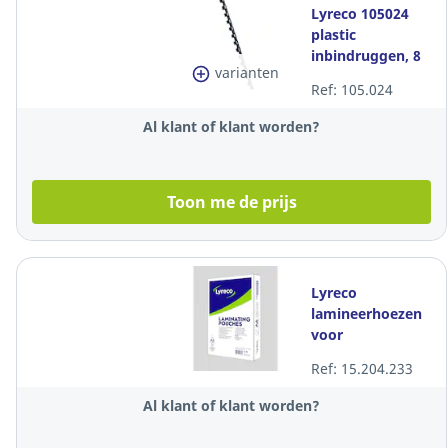
Lyreco 105024
plastic
inbindruggen, 8
varianten
mm (21-40 vel),
Ref: 105.024
zwart, per 100
stuks
Al klant of klant worden?
Toon me de prijs
Lyreco
lamineerhoezen
voor
warmlaminatie,
Ref: 15.204.233
A6, 250 (2x125)
mic, glanzend,
Al klant of klant worden?
per 100