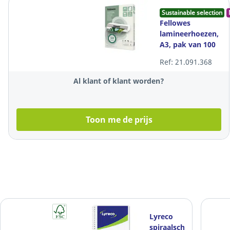
Sustainable selection
Fellowes
lamineerhoezen,
A3, pak van 100
stuks
Ref: 21.091.368
Al klant of klant worden?
Toon me de prijs
Lyreco
spiraalschrift