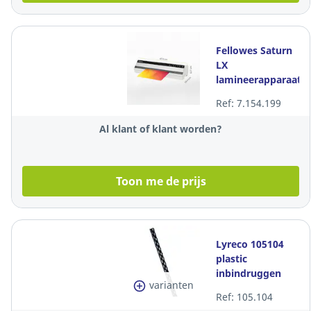
Fellowes Saturn
LX
lamineerapparaat
voor
Ref: 7.154.199
warmlaminatie,
A3, 125 micron
Al klant of klant worden?
Toon me de prijs
Lyreco 105104
plastic
inbindruggen
varianten
12mm (56-80 vel)
Ref: 105.104
zwart - doos van