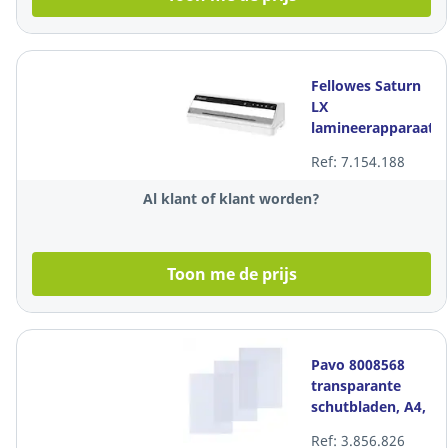
Fellowes Saturn
LX
lamineerapparaat
voor
Ref: 7.154.188
warmlaminatie,
A4, 125 micron
Al klant of klant worden?
Toon me de prijs
Pavo 8008568
transparante
schutbladen, A4,
kristal PVC 150
Ref: 3.856.826