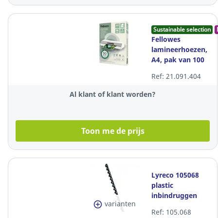
Sustainable selection
Fellowes
lamineerhoezen,
A4, pak van 100
stuks
Ref: 21.091.404
Al klant of klant worden?
Toon me de prijs
Lyreco 105068
plastic
inbindruggen
varianten
10mm (41-55 vel)
Ref: 105.068
zwart - doos van