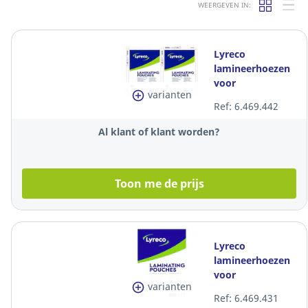
WEERGEVEN IN:
Lyreco
lamineerhoezen
voor
varianten
warmlaminatie,
Ref: 6.469.442
A4, 150 (2x75)
micr, glanzend,
Al klant of klant worden?
per 100
Toon me de prijs
Lyreco
lamineerhoezen
voor
varianten
warmlaminatie,
Ref: 6.469.431
A4, 250 (2x125)