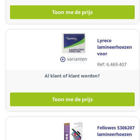
Toon me de prijs
Lyreco
lamineerhoezen
voor
varianten
warmlaminatie,
Ref: 6.469.407
A3, 250 (2x125)
mic, glanzend,
Al klant of klant worden?
per 100
Toon me de prijs
Fellowes 5306207
lamineerhoezen