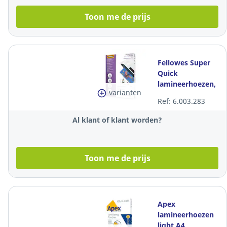
Toon me de prijs
Fellowes Super
Quick
lamineerhoezen,
varianten
A4, 160 (2x80)
Ref: 6.003.283
micr, glanzend,
per 100
Al klant of klant worden?
Toon me de prijs
Apex
lamineerhoezen
light A4