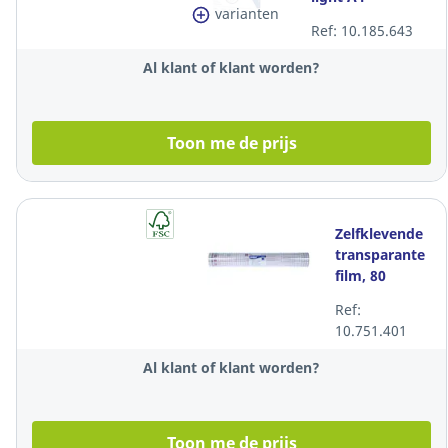
varianten
Ref: 10.185.643
Al klant of klant worden?
Toon me de prijs
Zelfklevende
transparante
film, 80
micron, B 45
Ref:
cm x L 25 m,
10.751.401
per rol
Al klant of klant worden?
Toon me de prijs