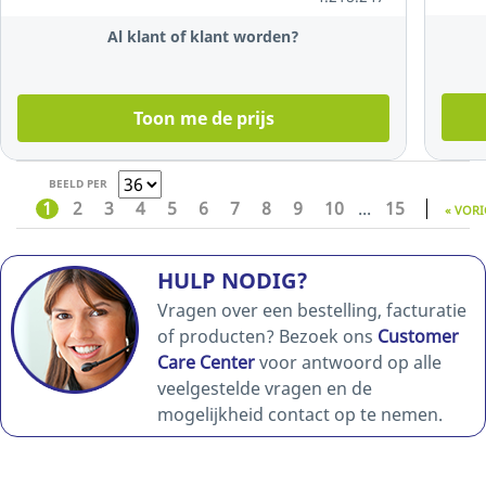
Al klant of klant worden?
Toon me de prijs
BEELD PER
1
2
3
4
5
6
7
8
9
10
...
15
« VORI
HULP NODIG?
Vragen over een bestelling, facturatie
of producten? Bezoek ons
Customer
Care Center
voor antwoord op alle
veelgestelde vragen en de
mogelijkheid contact op te nemen.