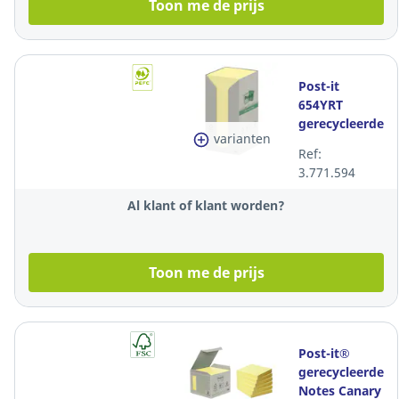
Toon me de prijs
Post-it
654YRT
gerecycleerde
varianten
notes
Ref:
76x76mm
3.771.594
pastel geel -
pak van 16
Al klant of klant worden?
Toon me de prijs
Post-it®
gerecycleerde
Notes Canary