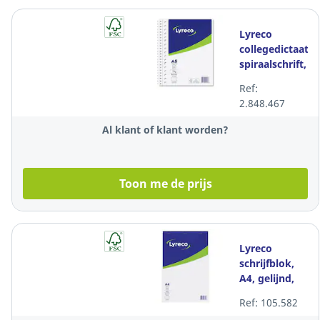
Lyreco
collegedictaat
spiraalschrift,
A5+, gelijnd,
Ref:
80 vellen, 17
2.848.467
perforaties
Al klant of klant worden?
Toon me de prijs
Lyreco
schrijfblok,
A4, gelijnd,
geniet, 100
Ref: 105.582
vellen