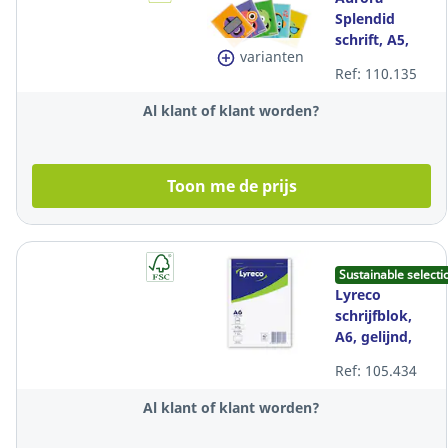
Splendid
schrift, A5,
varianten
gelijnd, 36
Ref: 110.135
vellen
Al klant of klant worden?
Toon me de prijs
Sustainable selecti
Lyreco
schrijfblok,
A6, gelijnd,
geniet, 100
Ref: 105.434
vellen
Al klant of klant worden?