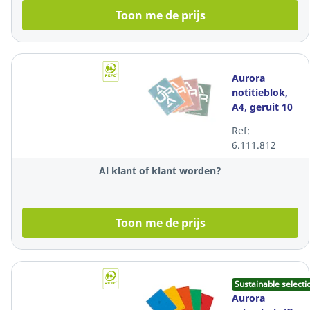
Toon me de prijs
Aurora
notitieblok,
A4, geruit 10
x 10 mm, 100
Ref:
vellen
6.111.812
Al klant of klant worden?
Toon me de prijs
Sustainable selecti
Aurora