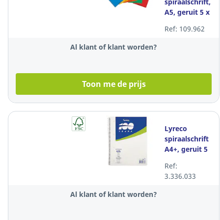
spiraalschrift,
A5, geruit 5 x
5 mm, 60
Ref: 109.962
vellen
Al klant of klant worden?
Toon me de prijs
Lyreco
spiraalschrift
A4+, geruit 5
x 5 mm, 80
Ref:
vellen
3.336.033
Al klant of klant worden?