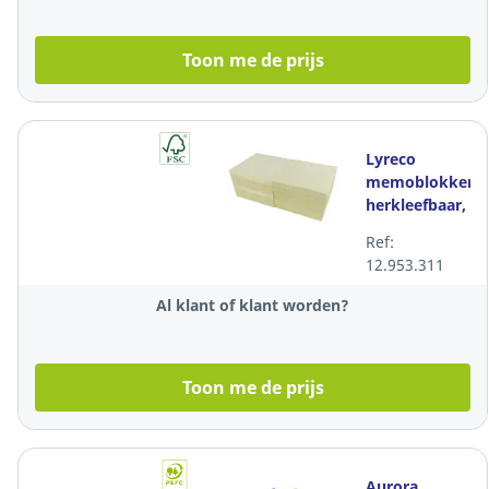
Toon me de prijs
Lyreco
memoblokken,
herkleefbaar,
geel, 75 x 75
Ref:
mm, per 12
12.953.311
stuks
Al klant of klant worden?
Toon me de prijs
Aurora