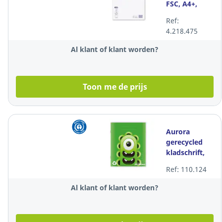
FSC, A4+,
gelijnd,
Ref:
geniet, 100
4.218.475
vellen
Al klant of klant worden?
Toon me de prijs
Aurora
gerecycled
kladschrift,
A5, geniet,
Ref: 110.124
gelijnd, 100
vellen
Al klant of klant worden?