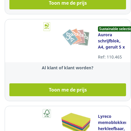
Toon me de prijs
Sustainable selecti
Aurora
schrijfblok,
A4, geruit 5 x
5 mm,
Ref: 110.465
zijdelings
gelijmd, 100
Al klant of klant worden?
vellen
Toon me de prijs
Lyreco
memoblokken,
herkleefbaar,