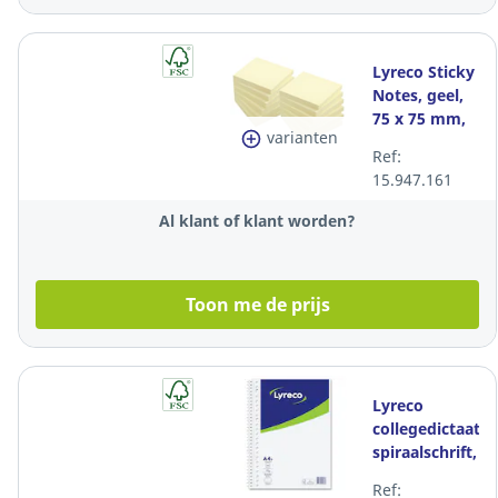
Lyreco Sticky
Notes, geel,
75 x 75 mm,
varianten
pak van 12
Ref:
15.947.161
Al klant of klant worden?
Toon me de prijs
Lyreco
collegedictaat
spiraalschrift,
A4+, gelijnd,
Ref: