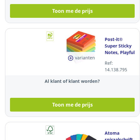
Toon me de prijs
Post-it®
Super Sticky
Notes, Playful
varianten
kleuren, 76 x
Ref:
76 mm, per 6
14.138.795
blokken
Al klant of klant worden?
Toon me de prijs
Atoma
spiraalschrift,