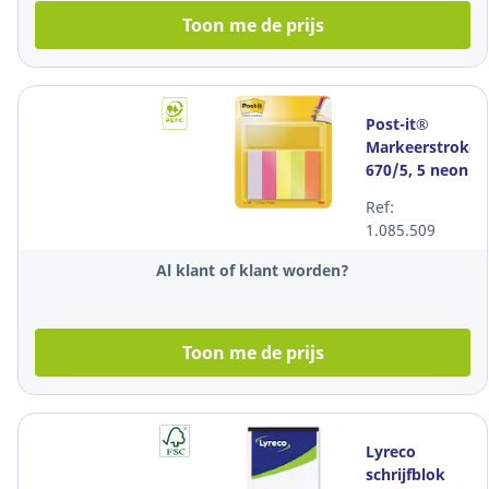
Toon me de prijs
Post-it®
Markeerstroken
670/5, 5 neon
kleuren, 15 x
Ref:
50 mm, per
1.085.509
set
Al klant of klant worden?
Toon me de prijs
Lyreco
schrijfblok