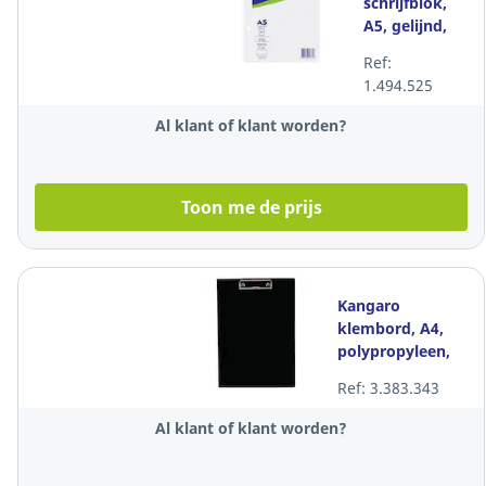
schrijfblok,
A5, gelijnd,
bovenaan
Ref:
gelijmd, 80
1.494.525
vellen
Al klant of klant worden?
Toon me de prijs
Kangaro
klembord, A4,
polypropyleen,
zwart
Ref: 3.383.343
Al klant of klant worden?