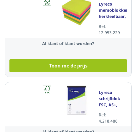
Lyreco
memoblokken,
herkleefbaar,
6
Ref:
zomerkleuren,
12.953.229
75 x 75 mm,
per 6 stuks
Al klant of klant worden?
Toon me de prijs
Lyreco
schrijfblok
FSC, A5+,
gelijnd,
Ref:
geniet, 100
4.218.486
vellen
Al klant of klant worden?