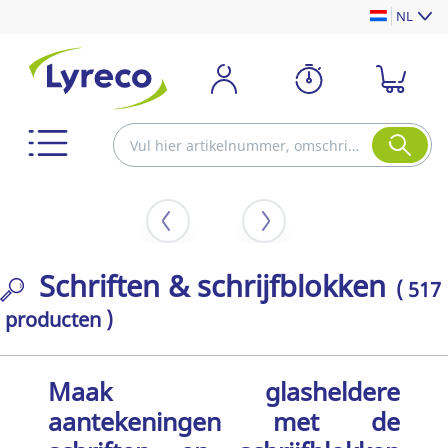
NL
Schriften & schrijfblokken
( 517
producten )
Maak glasheldere
aantekeningen met de