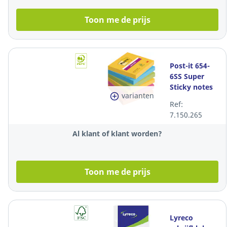
Toon me de prijs
Post-it 654-
6SS Super
Sticky notes
varianten
76x76mm Rio
Ref:
kleuren - pak
7.150.265
van 6
Al klant of klant worden?
Toon me de prijs
Lyreco