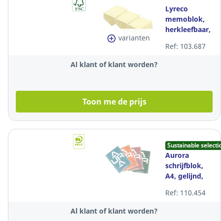
Lyreco
memoblok,
herkleefbaar,
varianten
geel, 40 x 50
Ref: 103.687
mm, per 12
stuks
Al klant of klant worden?
Toon me de prijs
Sustainable selecti
Aurora
schrijfblok,
A4, gelijnd,
zijdelings
Ref: 110.454
gelijmd, 100
vellen
Al klant of klant worden?