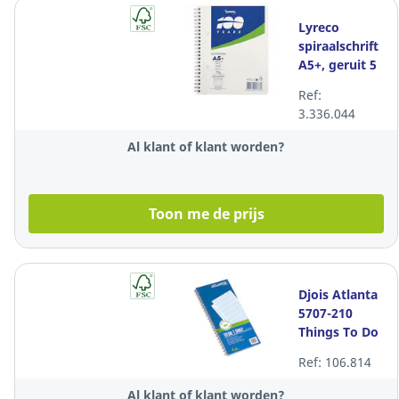
Lyreco
spiraalschrift
A5+, geruit 5
x 5 mm, 80
Ref:
vellen
3.336.044
Al klant of klant worden?
Toon me de prijs
Djois Atlanta
5707-210
Things To Do
memoboek,
Ref: 106.814
Nederlands
Al klant of klant worden?