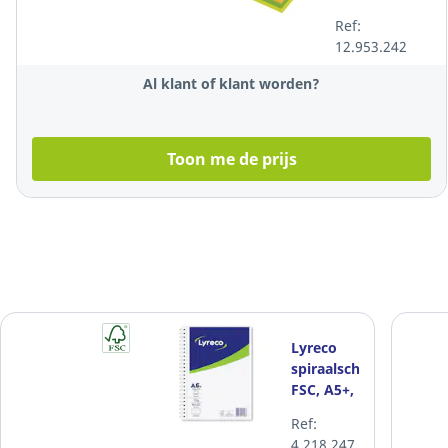
6
Ref:
zomerkleuren,
12.953.242
75 x 125 mm,
per 6 stuks
Al klant of klant worden?
Toon me de prijs
Lyreco
spiraalschrift
FSC, A5+,
gelijnd,
Ref:
80 vellen
4.218.247