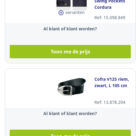
Swing Pockets
Cordura
varianten
gereedschapszak,
Ref: 15.098.849
marine, set van 2
stuks
Al klant of klant worden?
Toon me de prijs
Cofra V125 riem,
zwart, L 105 cm
Ref: 13.878.204
Al klant of klant worden?