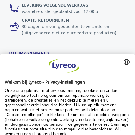
LEVERING VOLGENDE WERKDAG
voor elke order geplaatst voor 17.00 u
GRATIS RETOURNEREN
30 dagen om van gedachten te veranderen
(uitgezonderd niet-retourneerbare producten)
DUURZAAMHEID
MVO-beleid
Duurzaamheid
Ontwikkelingsdoelstellingen
© Lyreco 2024
Algemene verkoopsvoorwaarden
|
Algemene
gebruiksvoorwaarden
|
Retour- en
garantievoorwaarden
|
Beleid persoonlijke