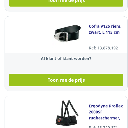
Toon me de prijs
Cofra V125 riem,
zwart, L 115 cm
Ref: 13.878.192
Al klant of klant worden?
Toon me de prijs
Ergodyne Proflex
2000SF
rugbeschermer,
zwart, maat L,
Ref: 13.720.871