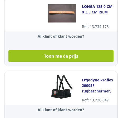
LONGA 125,0 CM
X 3,5 CM RIEM
Ref: 13.734.173
Al klant of klant worden?
Toon me de prijs
Ergodyne Proflex
2000SF
rugbeschermer,
zwart, maat 4XL,
Ref: 13.720.847
per stuk
Al klant of klant worden?