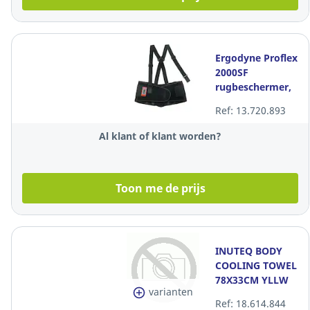
Ergodyne Proflex
2000SF
rugbeschermer,
zwart, maat S,
Ref: 13.720.893
per stuk
Al klant of klant worden?
Toon me de prijs
INUTEQ BODY
COOLING TOWEL
78X33CM YLLW
varianten
Ref: 18.614.844