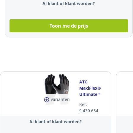
Al klant of klant worden?
Toon me de prijs
ATG
MaxiFlex®
Ultimate™
varianten
AD-APT® 42-
Ref:
874 precisie
9.430.654
handschoenen,
maat 10, 12
Al klant of klant worden?
paar