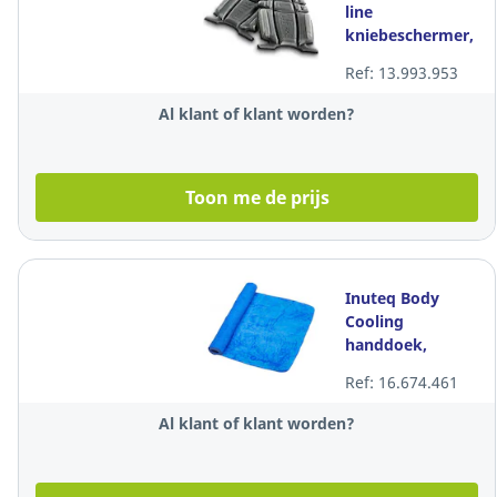
line
kniebeschermer,
zwart
Ref: 13.993.953
Al klant of klant worden?
Toon me de prijs
Inuteq Body
Cooling
handdoek,
blauw, 78x33cm,
Ref: 16.674.461
per stuk
Al klant of klant worden?