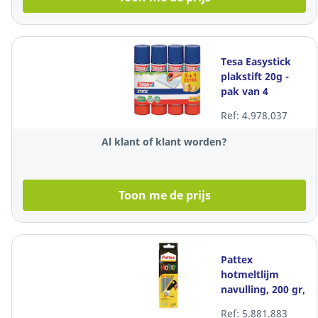
Tesa Easystick
plakstift 20g -
pak van 4
waarvan 1 stick
Ref: 4.978.037
gratis
Al klant of klant worden?
Toon me de prijs
Pattex
hotmeltlijm
navulling, 200 gr,
pak van 10
Ref: 5.881.883