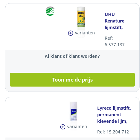
UHU
Renature
lijmstift,
varianten
permanent
Ref:
klevende
6.577.137
lijm, 21 gr
Al klant of klant worden?
Toon me de prijs
Lyreco lijmstift,
permanent
klevende lijm,
varianten
duurzaam, 10 gr
Ref: 15.204.712