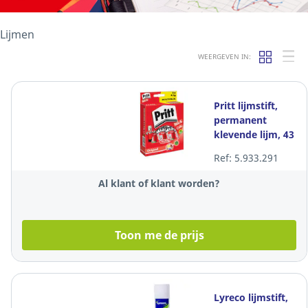
Lijmen
WEERGEVEN IN:
Pritt lijmstift,
permanent
klevende lijm, 43
gram, 4 + 1
Ref: 5.933.291
gratis
Al klant of klant worden?
Toon me de prijs
Lyreco lijmstift,