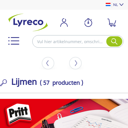
NL
Lijmen
( 57 producten )