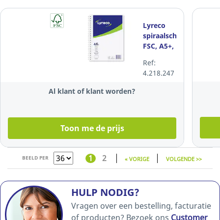
Lyreco
spiraalschrift
FSC, A5+,
gelijnd,
Ref:
80 vellen
4.218.247
Al klant of klant worden?
Toon me de prijs
1
2
BEELD PER
« VORIGE
VOLGENDE >>
HULP NODIG?
Vragen over een bestelling, facturatie
of producten? Bezoek ons
Customer