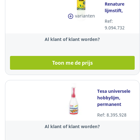
Renature
lijmstift,
varianten
permanent
Ref:
klevende
9.094.732
lijm, 40 gr
Al klant of klant worden?
Toon me de prijs
Tesa universele
hobbylijm,
permanent
klevende lijm, 90
Ref: 8.395.928
gr
Al klant of klant worden?