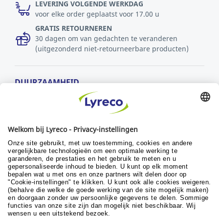
LEVERING VOLGENDE WERKDAG
voor elke order geplaatst voor 17.00 u
GRATIS RETOURNEREN
30 dagen om van gedachten te veranderen
(uitgezonderd niet-retourneerbare producten)
DUURZAAMHEID
MVO-beleid
Duurzaamheid
Ontwikkelingsdoelstellingen
© Lyreco 2024
Algemene verkoopsvoorwaarden
|
Algemene
gebruiksvoorwaarden
|
Retour- en
garantievoorwaarden
|
Beleid persoonlijke