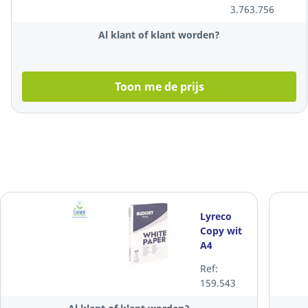
A4 papier, 80
3.763.756
g, per 500 vel
Al klant of klant worden?
Toon me de prijs
Lyreco
Copy wit
A4
papier, 80
Ref:
g, per
159.543
doos van
5 x 500