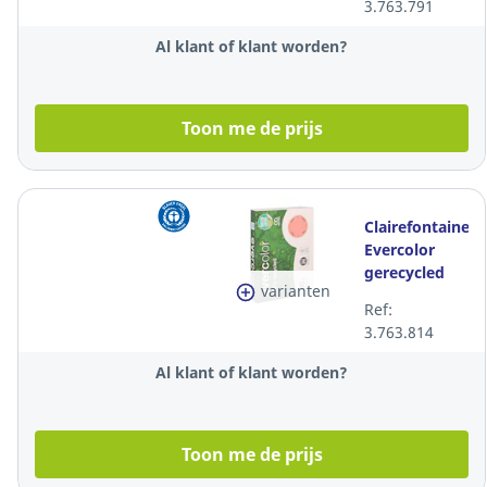
3.763.791
per 500 vellen
Al klant of klant worden?
Toon me de prijs
Clairefontaine
Evercolor
gerecycled
varianten
lichtroze A4
Ref:
papier, 80 g,
3.763.814
per 500 vellen
Al klant of klant worden?
Toon me de prijs