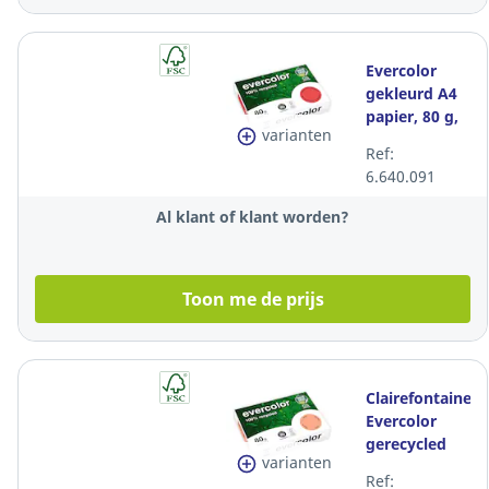
Evercolor
gekleurd A4
papier, 80 g,
varianten
framboos,
Ref:
per 500 vel
6.640.091
Al klant of klant worden?
Toon me de prijs
Clairefontaine
Evercolor
gerecycled
varianten
zalmkleurig
Ref: