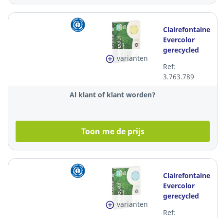
Clairefontaine
Evercolor
gerecycled
varianten
kanariegeel
Ref:
A4 papier,
3.763.789
80g, per 500
vellen
Al klant of klant worden?
Toon me de prijs
Clairefontaine
Evercolor
gerecycled
varianten
blauw A4
Ref:
papier, 80 g,