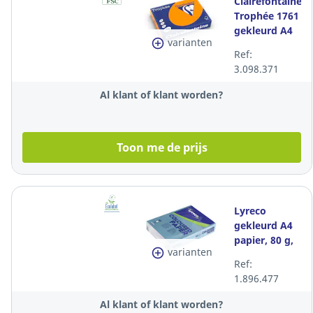
Clairefontaine
Trophée 1761
gekleurd A4
varianten
papier, 80 g,
Ref:
feloranje, per
3.098.371
500 vel
Al klant of klant worden?
Toon me de prijs
Lyreco
gekleurd A4
papier, 80 g,
varianten
helblauw, per
Ref:
500 vel
1.896.477
Al klant of klant worden?