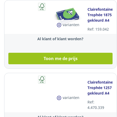
Clairefontaine
Trophée 1875
gekleurd A4
varianten
papier, 80 g,
Ref: 159.042
grasgroen,
per 500 vel
Al klant of klant worden?
Toon me de prijs
Clairefontaine
Trophée 1257
gekleurd A4
varianten
papier, 120 g,
Ref:
geel, per 250
4.470.339
vel