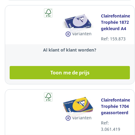
Clairefontaine
Trophée 1872
gekleurd A4
varianten
papier, 80 g,
Ref: 159.873
lila, per 500
vel
Al klant of klant worden?
Toon me de prijs
Clairefontaine
Trophée 1704
geassorteerd
varianten
gekleurd A4
Ref:
papier, 80 g,
3.061.419
per 500 vel