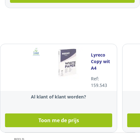
Lyreco
Copy wit
A4
papier, 80
Ref:
g, per
159.543
doos van
5 x 500
Al klant of klant worden?
vellen
Toon me de prijs
BEELD