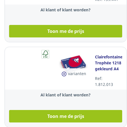
blauw, per
500 vel
Al klant of klant worden?
Toon me de prijs
Clairefontaine
Trophée 1218
gekleurd A4
varianten
papier, 120 g,
Ref:
kersenrood,
1.812.013
per 250 vel
Al klant of klant worden?
Toon me de prijs