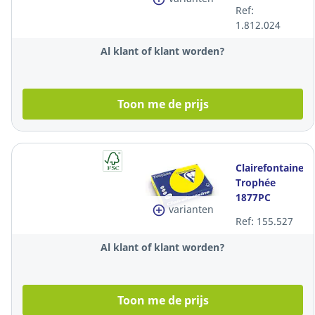
papier, 120g,
Ref:
caraïbenblauw,
1.812.024
per 250 vel
Al klant of klant worden?
Toon me de prijs
Clairefontaine
Trophée
1877PC
varianten
gekleurd A4
Ref: 155.527
papier, 80 g,
zonnegeel,
Al klant of klant worden?
per 500 vel
Toon me de prijs