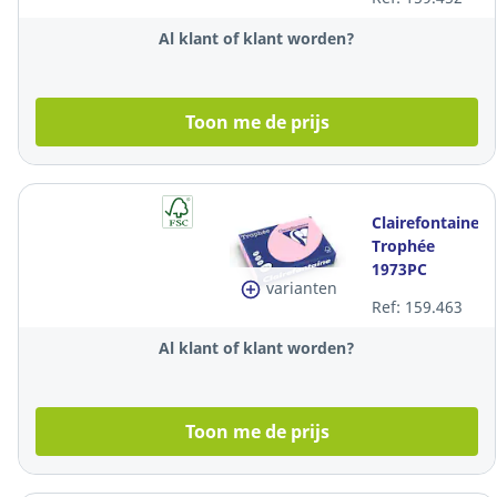
papier, 80 g,
groen, per
Al klant of klant worden?
500 vel
Toon me de prijs
Clairefontaine
Trophée
1973PC
varianten
gekleurd A4
Ref: 159.463
papier, 80 g,
roze, per 500
Al klant of klant worden?
vel
Toon me de prijs