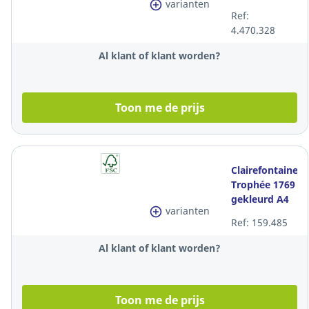
varianten
papier, 120 g,
Ref:
koningsblauw,
4.470.328
per 250 vel
Al klant of klant worden?
Toon me de prijs
Clairefontaine
Trophée 1769
gekleurd A4
varianten
papier, 80 g,
Ref: 159.485
zalm, per 500
vel
Al klant of klant worden?
Toon me de prijs