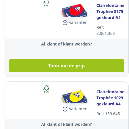
Clairefontaine
Trophée 8175
gekleurd A4
varianten
papier, 80 g,
Ref:
koraalrood,
3.061.363
per 500 vel
Al klant of klant worden?
Toon me de prijs
Clairefontaine
Trophée 1029
gekleurd A4
varianten
papier, 160 g,
Ref: 159.645
zonnegeel,
per 250 vel
Al klant of klant worden?