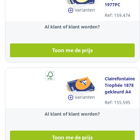
1977PC
varianten
gekleurd A4
Ref: 159.474
papier, 80 g,
kanariegeel,
Al klant of klant worden?
per 500 vel
Toon me de prijs
Clairefontaine
Trophée 1878
gekleurd A4
varianten
papier, 80 g,
Ref: 155.595
oranje, per
500 vel
Al klant of klant worden?
Toon me de prijs