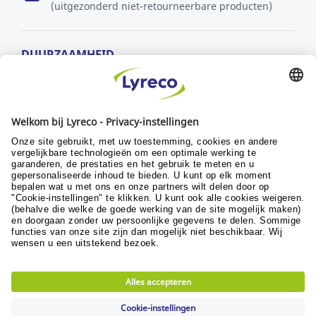
(uitgezonderd niet-retourneerbare producten)
DUURZAAMHEID
MVO-beleid
Duurzaamheid
Ontwikkelingsdoelstellingen
© Lyreco 2024
Algemene verkoopsvoorwaarden
|
Algemene
gebruiksvoorwaarden
|
Retour- en
garantievoorwaarden
|
Beleid persoonlijke
gegevens
|
Digitale Toegankelijkheid
|
|
|
Privacy Settings
|
Site map