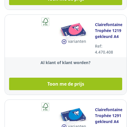
Clairefontaine
Trophée 1219
gekleurd A4
varianten
papier, 120 g,
Ref:
fuchsia, per
4.470.408
250 vel
Al klant of klant worden?
Toon me de prijs
Clairefontaine
Trophée 1291
gekleurd A4
varianten