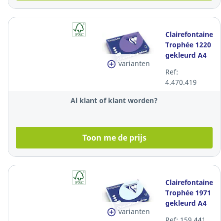
Clairefontaine
Trophée 1220
gekleurd A4
varianten
papier, 120 g,
Ref:
violet, per
4.470.419
250 vel
Al klant of klant worden?
Toon me de prijs
Clairefontaine
Trophée 1971
gekleurd A4
varianten
papier, 80 g,
Ref: 159.441