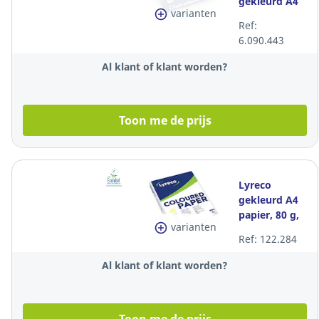
gekleurd A4
varianten
papier, 160 g,
Ref:
zwart, per
6.090.443
250 vel
Al klant of klant worden?
Toon me de prijs
Lyreco
gekleurd A4
papier, 80 g,
varianten
kanariegeel,
Ref: 122.284
per 500 vel
Al klant of klant worden?