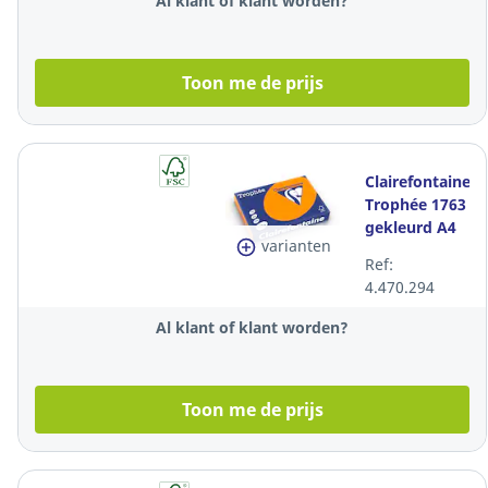
Al klant of klant worden?
Toon me de prijs
Clairefontaine
Trophée 1763
gekleurd A4
varianten
papier, 120 g,
Ref:
feloranje, per
4.470.294
250 vel
Al klant of klant worden?
Toon me de prijs