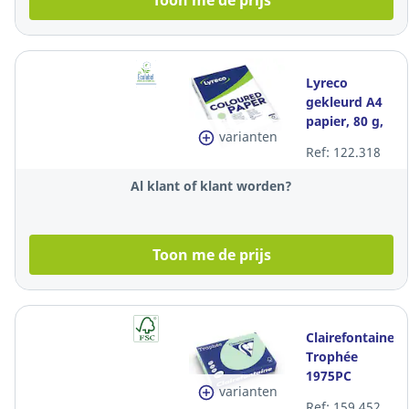
Toon me de prijs
Lyreco
gekleurd A4
papier, 80 g,
varianten
groen, per
Ref: 122.318
500 vel
Al klant of klant worden?
Toon me de prijs
Clairefontaine
Trophée
1975PC
varianten
gekleurd A4
Ref: 159.452