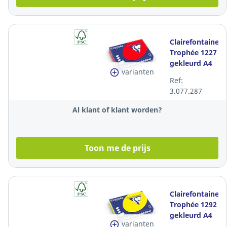
Clairefontaine
Trophée 1227
gekleurd A4
varianten
papier, 120 g,
Ref:
koraalrood,
3.077.287
per 250 vel
Al klant of klant worden?
Toon me de prijs
Clairefontaine
Trophée 1292
gekleurd A4
varianten
papier, 120 g,