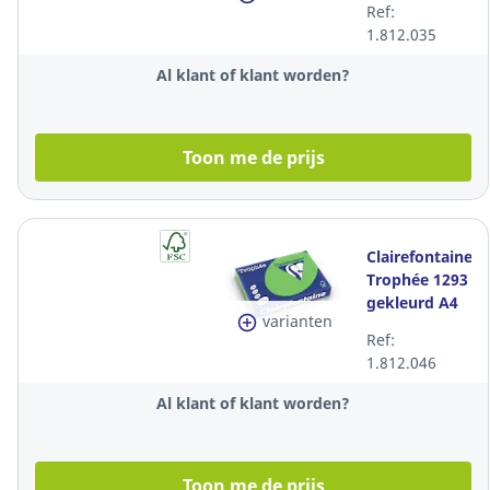
Ref:
zonnegeel,
1.812.035
per 250 vel
Al klant of klant worden?
Toon me de prijs
Clairefontaine
Trophée 1293
gekleurd A4
varianten
papier, 120 g,
Ref:
grasgroen,
1.812.046
per 250 vel
Al klant of klant worden?
Toon me de prijs