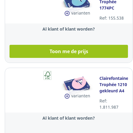
Trophée
1774PC
varianten
gekleurd A4
Ref: 155.538
papier, 80 g,
helblauw, per
Al klant of klant worden?
500 vel
Toon me de prijs
Clairefontaine
Trophée 1210
gekleurd A4
varianten
papier, 120 g,
Ref:
roze, per 250
1.811.987
vel
Al klant of klant worden?