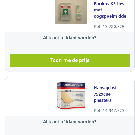
Barikos KS fles
met
oogspoelmiddel,
620 ml, per stuk
Ref: 13.720.825
Al klant of klant worden?
Toon me de prijs
Hansaplast
7929804
pleisters,
elastisch, L 5 m x
Ref: 14.947.723
B 6 cm , per rol
Al klant of klant worden?