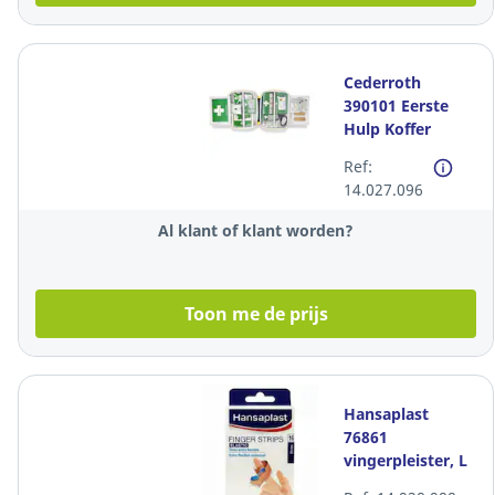
Cederroth
390101 Eerste
Hulp Koffer
Ref:
14.027.096
Al klant of klant worden?
Toon me de prijs
Hansaplast
76861
vingerpleister, L
19 x B 2 cm, per