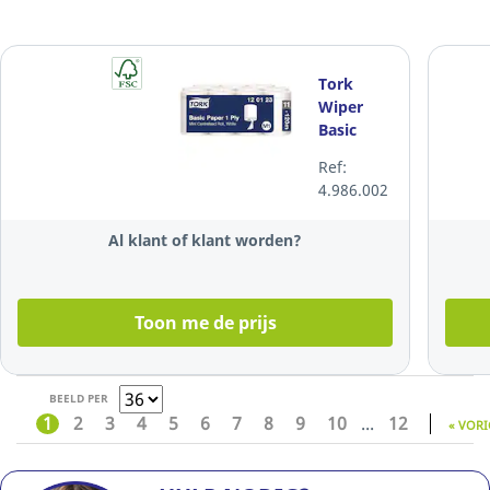
Tork
Wiper
Basic
Mini
Ref:
poetsdoek
4.986.002
M1, 1-
laags,
Al klant of klant worden?
wit, per
11 rollen
Toon me de prijs
BEELD PER
1
2
3
4
5
6
7
8
9
10
...
12
« VORI