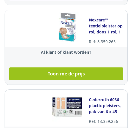
Nexcare™
textielpleister op
rol, doos 1 rol, 1
m x 6 cm
Ref: 8.350.263
Al klant of klant worden?
Toon me de prijs
Cederroth 6036
plactic pleisters,
pak van 6 x 45
stuks
Ref: 13.359.256