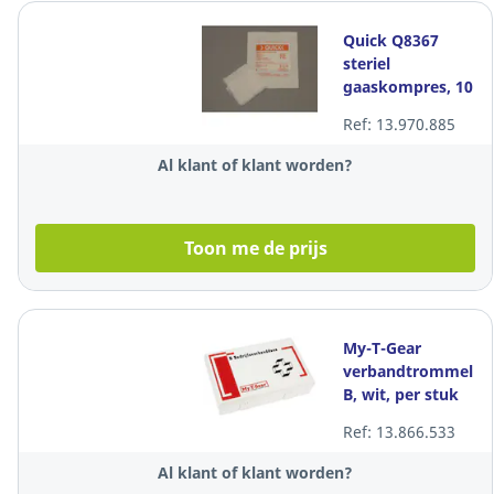
Quick Q8367
steriel
gaaskompres, 10
x 10 cm, per
Ref: 13.970.885
doos van 100
kompressen
Al klant of klant worden?
Toon me de prijs
My-T-Gear
verbandtrommel
B, wit, per stuk
Ref: 13.866.533
Al klant of klant worden?