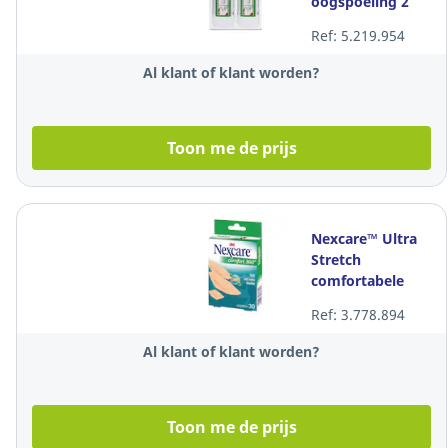
oogspoeling 2
flessen van 500
Ref: 5.219.954
ml
Al klant of klant worden?
Toon me de prijs
Nexcare™ Ultra
Stretch
comfortabele
pleisters, 3
Ref: 3.778.894
maten, doos 30
pleisters
Al klant of klant worden?
Toon me de prijs