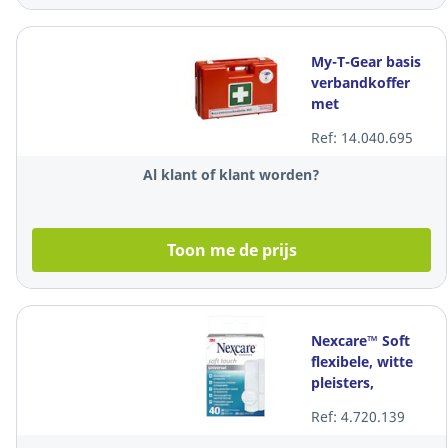
My-T-Gear basis
verbandkoffer
met
wandhouder,
Ref: 14.040.695
oranje, per stuk
Al klant of klant worden?
Toon me de prijs
Nexcare™ Soft
flexibele, witte
pleisters,
assortiment, 3
Ref: 4.720.139
maten doos 40
pleisters