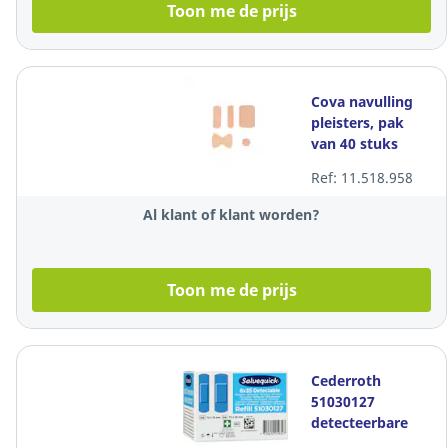
Toon me de prijs
Cova navulling
pleisters, pak
van 40 stuks
Ref: 11.518.958
Al klant of klant worden?
Toon me de prijs
Cederroth
51030127
detecteerbare
pleisters, pak