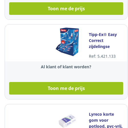
Toon me de prijs
Tipp-Ex® Easy
Correct
zijdelingse
correctieroller,
Ref: 5.421.133
4,2mm x 12m,
15stuks+5 gratis
Al klant of klant worden?
Toon me de prijs
Lyreco korte
gom voor
potlood, pvc-vrij,