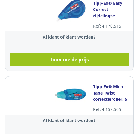
Tipp-Ex® Easy
Correct
zijdelingse
correctieroller,
Ref: 4.170.515
4,2 mm x 12 m,
per stuk
Al klant of klant worden?
Toon me de prijs
Tipp-Ex® Micro-
Tape Twist
correctieroller, 5
mm x 8 m, per
Ref: 4.159.505
stuk
Al klant of klant worden?