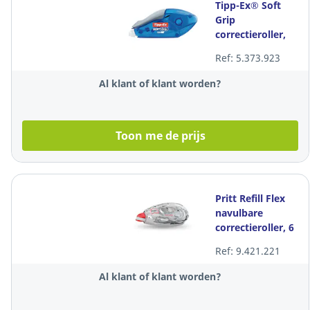
Tipp-Ex® Soft
Grip
correctieroller,
4,2 mm x 10 m,
Ref: 5.373.923
per stuk
Al klant of klant worden?
Toon me de prijs
Pritt Refill Flex
navulbare
correctieroller, 6
mm x 12 m, per
Ref: 9.421.221
stuk
Al klant of klant worden?