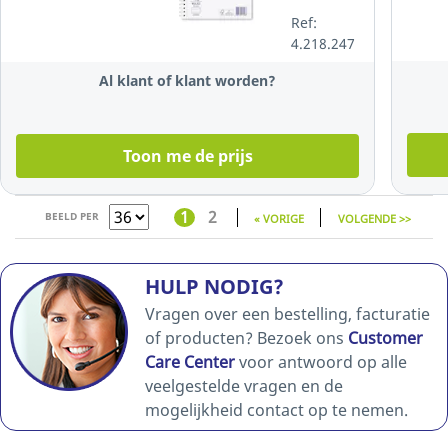
gelijnd,
Ref:
80 vellen
4.218.247
Al klant of klant worden?
Toon me de prijs
1
2
BEELD PER
« VORIGE
VOLGENDE >>
HULP NODIG?
Vragen over een bestelling, facturatie
of producten? Bezoek ons
Customer
Care Center
voor antwoord op alle
veelgestelde vragen en de
mogelijkheid contact op te nemen.