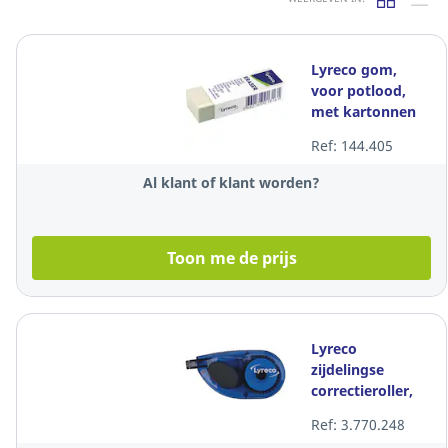
Lyreco gom,
voor potlood,
met kartonnen
huls, per stuk
Ref: 144.405
Al klant of klant worden?
Toon me de prijs
Lyreco
zijdelingse
correctieroller,
4,2 mm x 8,5 m,
Ref: 3.770.248
per stuk