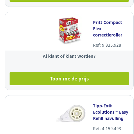
Pritt Compact
Flex
correctieroller
4,2 mm x 10 m,
Ref: 9.335.928
value pack 12 + 4
gratis
Al klant of klant worden?
Toon me de prijs
Tipp-Ex®
Ecolutions™ Easy
Refill navulling
correctieroller,
Ref: 4.159.493
5mm x 14m, per