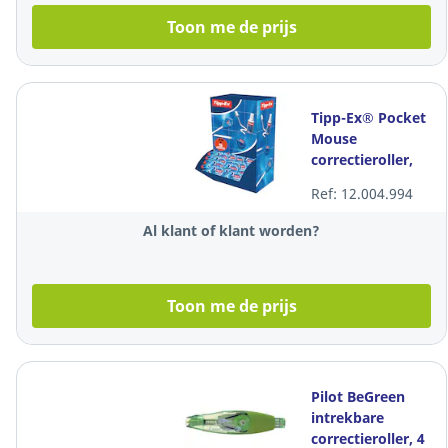
Toon me de prijs
Tipp-Ex® Pocket
Mouse
correctieroller,
4,2 mm x 10 m,
Ref: 12.004.994
value pack 15 + 5
gratis
Al klant of klant worden?
Toon me de prijs
Pilot BeGreen
intrekbare
correctieroller, 4