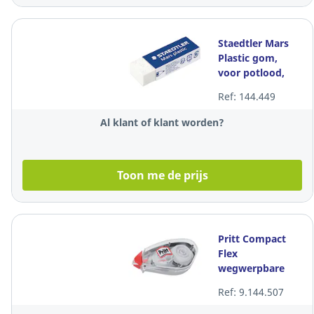
Staedtler Mars
Plastic gom,
voor potlood,
met kartonnen
Ref: 144.449
huls, per stuk
Al klant of klant worden?
Toon me de prijs
Pritt Compact
Flex
wegwerpbare
correctieroller,
Ref: 9.144.507
4,2 mm x 10 m,
per stuk