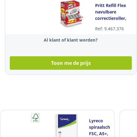
Pritt Refill Flex
navulbare
correctieroller,
4,2mm x 10m,
Ref: 9.467.376
value pack 12+4
gratis
Al klant of klant worden?
Toon me de prijs
Lyreco
spiraalschrift
FSC, A5+,