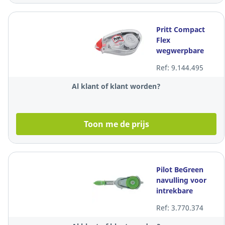
Pritt Compact
Flex
wegwerpbare
correctieroller, 6
Ref: 9.144.495
mm x 10 m, per
stuk
Al klant of klant worden?
Toon me de prijs
Pilot BeGreen
navulling voor
intrekbare
correctieroller, 4
Ref: 3.770.374
mm x 6 m, per
stuk