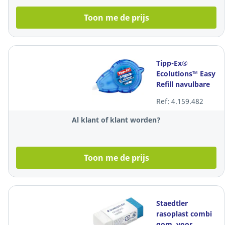
Toon me de prijs
Tipp-Ex®
Ecolutions™ Easy
Refill navulbare
correctieroller,
Ref: 4.159.482
5mm x 14m, per
stuk
Al klant of klant worden?
Toon me de prijs
Staedtler
rasoplast combi
gom, voor