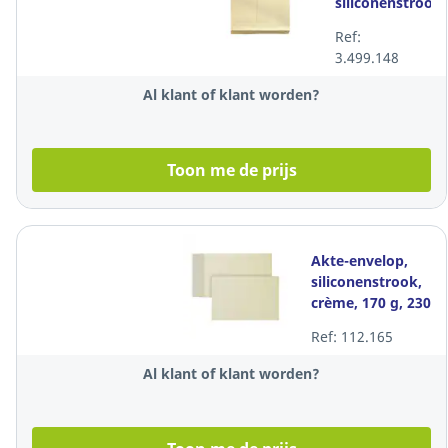
siliconenstrook,
crème, 170 g,
Ref:
229x324x38
3.499.148
mm, 125
zakomslagen
Al klant of klant worden?
Toon me de prijs
Akte-envelop,
siliconenstrook,
crème, 170 g, 230
x 350 x 38 mm,
Ref: 112.165
125 zakomslagen
Al klant of klant worden?