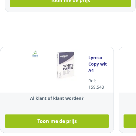
Toon me de prijs
Lyreco
Copy wit
A4
papier, 80
Ref:
g, per
159.543
doos van
5 x 500
Al klant of klant worden?
vellen
Toon me de prijs