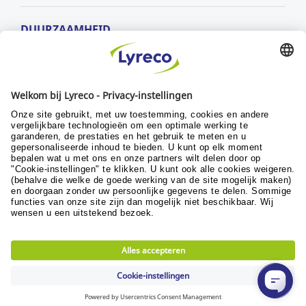
DUURZAAMHEID
MVO-beleid
Duurzaamheid
Ontwikkelingsdoelstellingen
© Lyreco 2024
Algemene verkoopsvoorwaarden
|
Algemene
gebruiksvoorwaarden
|
Retour- en
garantievoorwaarden
|
Beleid persoonlijke
gegevens
|
Digitale Toegankelijkheid
|
|
|
Privacy Settings
|
Site map