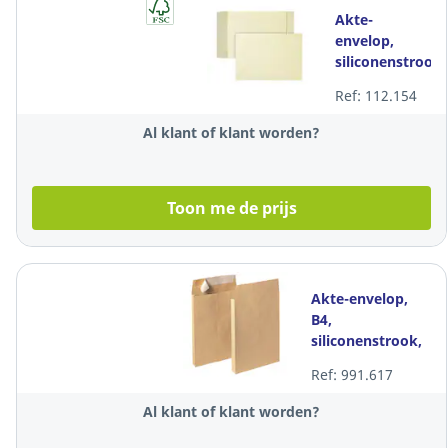
Akte-
envelop,
siliconenstrook,
crème, 170 g,
Ref: 112.154
262 x 371 x 38
mm, 125
Al klant of klant worden?
zakomslagen
Toon me de prijs
Akte-envelop,
B4,
siliconenstrook,
bruin, 120 g, 250
Ref: 991.617
x 353 x 30 mm,
per 100
Al klant of klant worden?