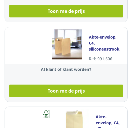
Toon me de prijs
Akte-envelop,
C4,
siliconenstrook,
bruin, 120g,
Ref: 991.606
229x324x30 mm,
100 zakomslagen
Al klant of klant worden?
Toon me de prijs
Akte-
envelop, C4,