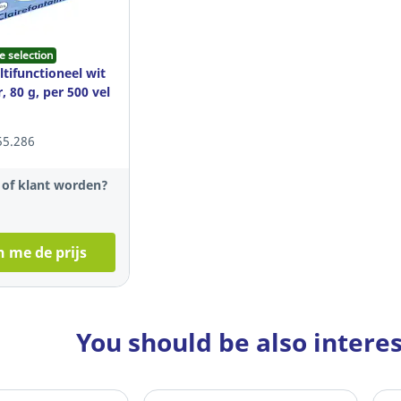
e selection
tifunctioneel wit
, 80 g, per 500 vel
55.286
t of klant worden?
 me de prijs
You should be also intere