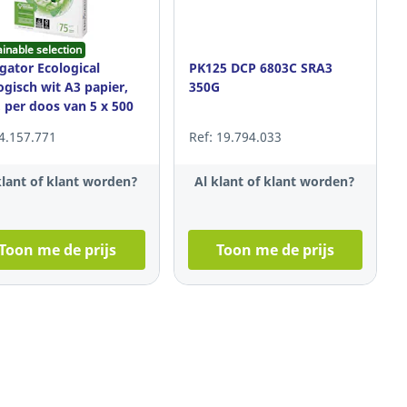
ainable selection
gator Ecological
PK125 DCP 6803C SRA3
ogisch wit A3 papier,
350G
, per doos van 5 x 500
en
 4.157.771
Ref: 19.794.033
klant of klant worden?
Al klant of klant worden?
Toon me de prijs
Toon me de prijs