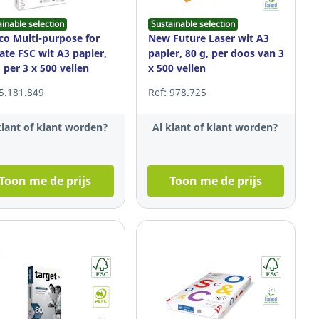
ainable selection
Sustainable selection
co Multi-purpose for
New Future Laser wit A3
ate FSC wit A3 papier,
papier, 80 g, per doos van 3
, per 3 x 500 vellen
x 500 vellen
 5.181.849
Ref: 978.725
klant of klant worden?
Al klant of klant worden?
Toon me de prijs
Toon me de prijs