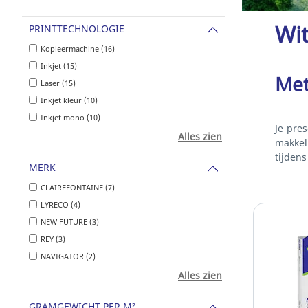
Wit
PRINTTECHNOLOGIE
Kopieermachine (16)
Inkjet (15)
Met
Laser (15)
Inkjet kleur (10)
Inkjet mono (10)
Je pre
Alles zien
makkel
tijden
MERK
CLAIREFONTAINE (7)
LYRECO (4)
NEW FUTURE (3)
REY (3)
NAVIGATOR (2)
Alles zien
GRAMGEWICHT PER M²