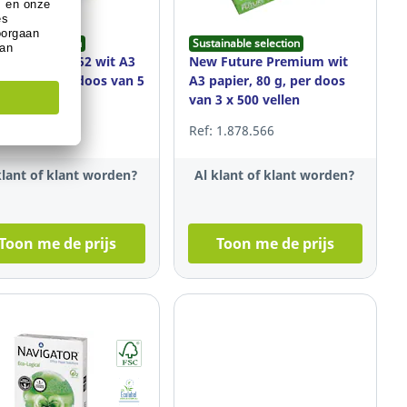
ainable selection
Sustainable selection
refontaine 2252 wit A3
New Future Premium wit
er, 80 g, per doos van 5
A3 papier, 80 g, per doos
0 vellen
van 3 x 500 vellen
 160.079
Ref: 1.878.566
klant of klant worden?
Al klant of klant worden?
Toon me de prijs
Toon me de prijs