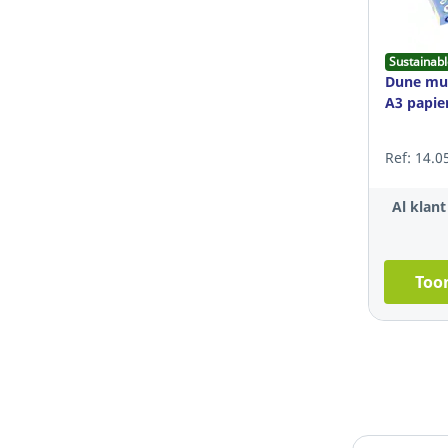
Sustainabl
Dune mul
A3 papier
Ref: 14.0
Al klan
Toon