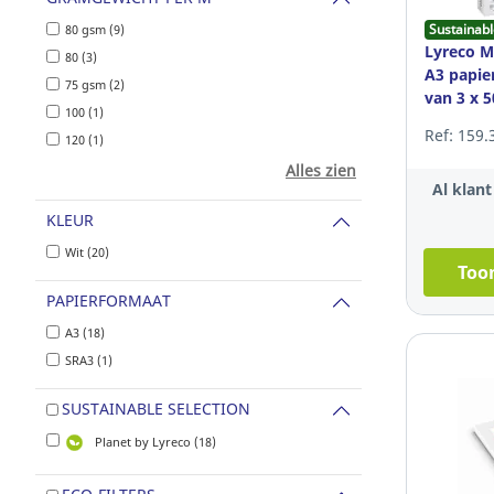
Sustainabl
80 gsm (9)
Lyreco M
80 (3)
A3 papier
75 gsm (2)
van 3 x 5
100 (1)
Ref: 159.
120 (1)
Alles zien
Al klan
KLEUR
Wit (20)
Toon
PAPIERFORMAAT
A3 (18)
SRA3 (1)
SUSTAINABLE SELECTION
Planet by Lyreco (18)