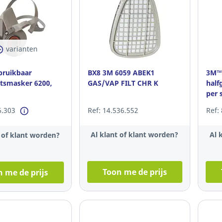
varianten
bruikbaar
BX8 3M 6059 ABEK1
3M™
atsmasker 6200,
GAS/VAP FILT CHR K
half
per 
6.303
Ref: 14.536.552
Ref:
Al klant of klant worden?
Al 
t of klant worden?
Toon me de prijs
 me de prijs