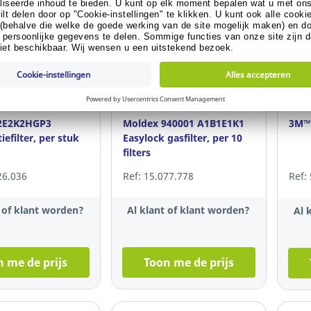
2E2K2HGP3
Moldex 940001 A1B1E1K1
3M™ 
efilter, per stuk
Easylock gasfilter, per 10
filters
26.036
Ref: 15.077.778
Ref:
t of klant worden?
Al klant of klant worden?
Al 
 me de prijs
Toon me de prijs