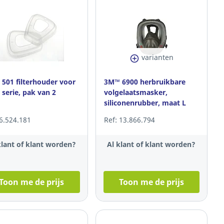
varianten
501 filterhouder voor
3M™ 6900 herbruikbare
 serie, pak van 2
volgelaatsmasker,
siliconenrubber, maat L
 6.524.181
Ref: 13.866.794
klant of klant worden?
Al klant of klant worden?
Toon me de prijs
Toon me de prijs