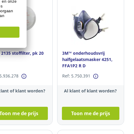
2135 stoffilter, pk 20
3M™ onderhoudsvrij
halfgelaatsmasker 4251,
FFA1P2 R D
 5.936.278
Ref: 5.750.391
klant of klant worden?
Al klant of klant worden?
Toon me de prijs
Toon me de prijs