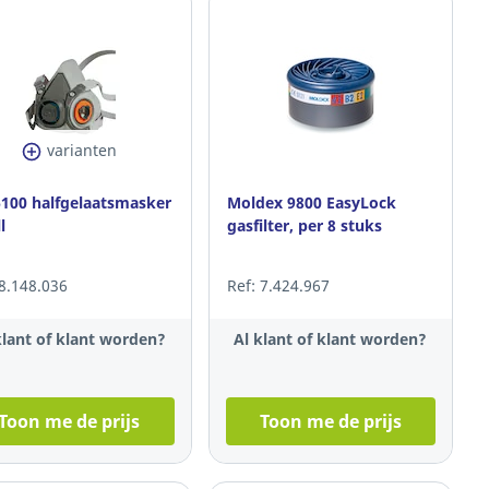
varianten
100 halfgelaatsmasker
Moldex 9800 EasyLock
l
gasfilter, per 8 stuks
 8.148.036
Ref: 7.424.967
klant of klant worden?
Al klant of klant worden?
Toon me de prijs
Toon me de prijs