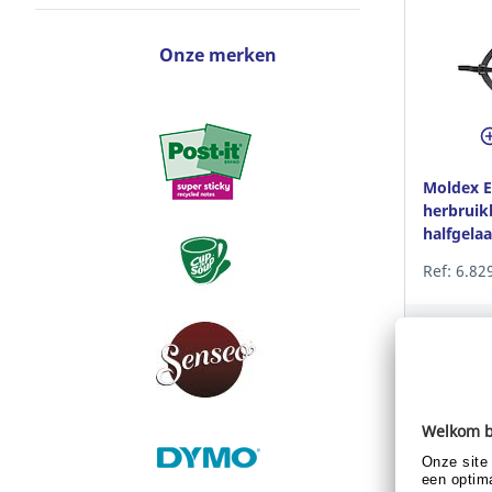
Onze merken
Moldex E
herbruik
halfgela
medium
Ref: 6.82
Al klan
Toon