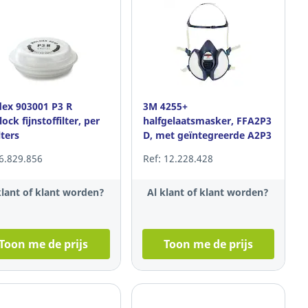
ex 903001 P3 R
3M 4255+
ock fijnstoffilter, per
halfgelaatsmasker, FFA2P3
lters
D, met geïntegreerde A2P3
filters
 6.829.856
Ref: 12.228.428
klant of klant worden?
Al klant of klant worden?
Toon me de prijs
Toon me de prijs