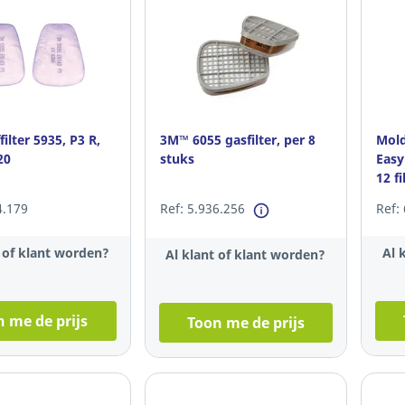
ilter 5935, P3 R,
3M™ 6055 gasfilter, per 8
Mold
20
stuks
Easyl
12 fi
4.179
Ref: 5.936.256
Ref:
t of klant worden?
Al 
Al klant of klant worden?
 me de prijs
Toon me de prijs