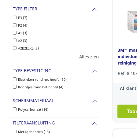
TYPE FILTER
P3 (7)
P2 (4)
A1 (3)
A2 (3)
A2B2E2K2 (3)
3M™ mask
individue
Alles zien
reinigin
mondmas
TYPE BEVESTIGING
Ref: 8.10
Elastieken rond het hoofd (30)
Koordjes rond het hoofd (4)
Al klan
SCHERMMATERIAAL
Polycarbonaat (16)
Toon
FILTERAANSLUITING
Merkgebonden (13)