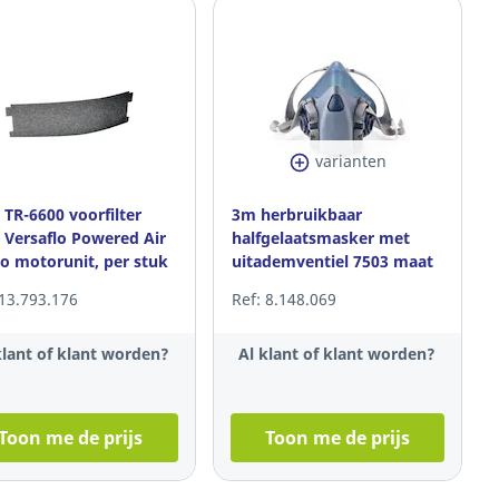
varianten
TR-6600 voorfilter
3m herbruikbaar
 Versaflo Powered Air
halfgelaatsmasker met
o motorunit, per stuk
uitademventiel 7503 maat
large
 13.793.176
Ref: 8.148.069
klant of klant worden?
Al klant of klant worden?
Toon me de prijs
Toon me de prijs