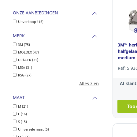
ONZE AANBIEDINGEN
Uitverkoop ! (5)
MERK
3M™ her
3M (75)
halfgela
MOLDEX (47)
medium
DRÄGER (31)
MSA (31)
Ref: 5.93
RSG (27)
Al klan
Alles zien
MAAT
Toon
M (21)
L (16)
S (15)
Universele maat (5)
M/L (4)