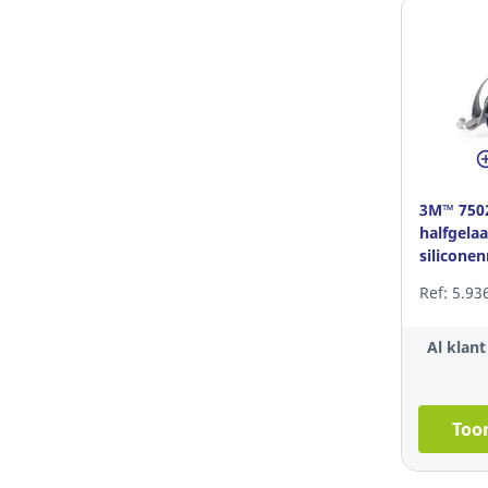
3M™ 7502
halfgela
silicone
Ref: 5.93
Al klan
Toon