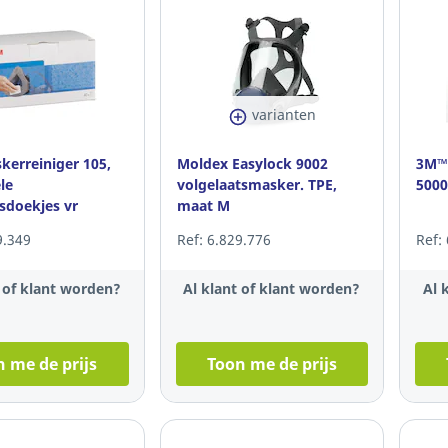
varianten
erreiniger 105,
Moldex Easylock 9002
3M™ 
le
volgelaatsmasker. TPE,
5000
gsdoekjes vr
maat M
kers doos van 40
9.349
Ref: 6.829.776
Ref:
t of klant worden?
Al klant of klant worden?
Al 
 me de prijs
Toon me de prijs