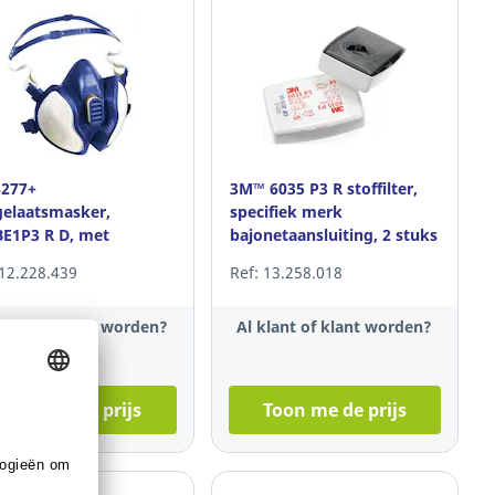
4277+
3M™ 6035 P3 R stoffilter,
gelaatsmasker,
specifiek merk
E1P3 R D, met
bajonetaansluiting, 2 stuks
tegreerde ABE1P3-
 12.228.439
Ref: 13.258.018
rs
klant of klant worden?
Al klant of klant worden?
Toon me de prijs
Toon me de prijs