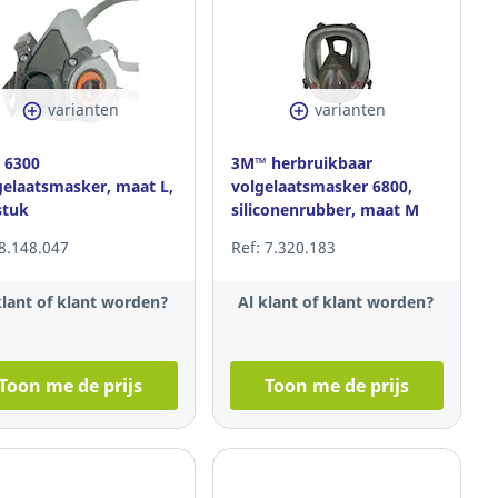
varianten
varianten
 6300
3M™ herbruikbaar
gelaatsmasker, maat L,
volgelaatsmasker 6800,
stuk
siliconenrubber, maat M
 8.148.047
Ref: 7.320.183
klant of klant worden?
Al klant of klant worden?
Toon me de prijs
Toon me de prijs