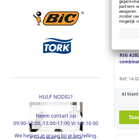
RSG A2B
combinati
Ref: 14.0
Al klan
HULP NODIG?
Neem contact op
Toon
09:00-12:00, 13:00-17:00 Vr tot 16:00
We helpen je graag bij je bestelling.
Contacteer ons online