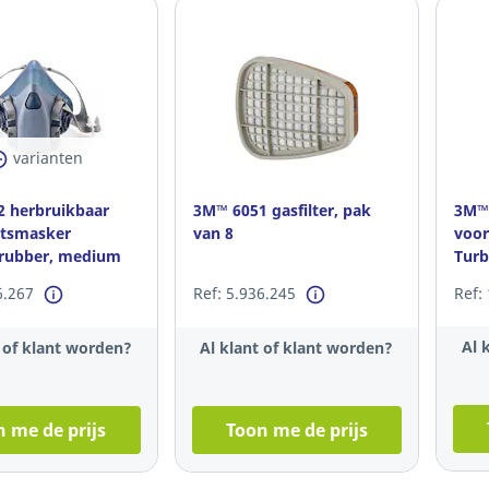
varianten
 herbruikbaar
3M™ 6051 gasfilter, pak
3M™ 
atsmasker
van 8
voor
nrubber, medium
Turb
6.267
Ref: 5.936.245
Ref:
Al 
t of klant worden?
Al klant of klant worden?
 me de prijs
Toon me de prijs