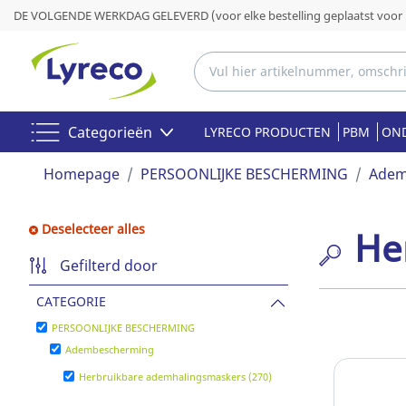
DE VOLGENDE WERKDAG GELEVERD (voor elke bestelling geplaatst voor 
Categorieën
LYRECO PRODUCTEN
PBM
OND
Homepage
PERSOONLIJKE BESCHERMING
Adem
Deselecteer alles
He
Gefilterd door
CATEGORIE
PERSOONLIJKE BESCHERMING
Adembescherming
Herbruikbare ademhalingsmaskers (270)