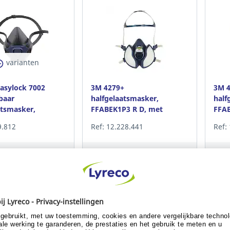
varianten
asylock 7002
3M 4279+
3M 
baar
halfgelaatsmasker,
half
atsmasker,
FFABEK1P3 R D, met
FFAB
geïntegreerde EBEK1P3
geïn
9.812
Ref: 12.228.441
Ref:
filters
filte
t of klant worden?
Al klant of klant worden?
Al 
 me de prijs
Toon me de prijs