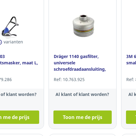
varianten
303
Dräger 1140 gasfilter,
3M 6
atsmasker, maat L,
universele
smal
schroefdraadaansluiting,
per stuk
79.286
Ref: 10.763.925
Ref:
t of klant worden?
Al klant of klant worden?
Al 
 me de prijs
Toon me de prijs