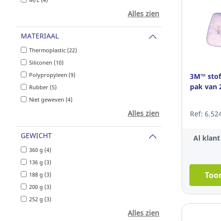
Alles zien
MATERIAAL
Thermoplastic (22)
Siliconen (10)
Polypropyleen (9)
3M™ stoff
pak van 
Rubber (5)
Niet geweven (4)
Alles zien
Ref: 6.52
GEWICHT
Al klan
360 g (4)
136 g (3)
Toon
188 g (3)
200 g (3)
252 g (3)
Alles zien