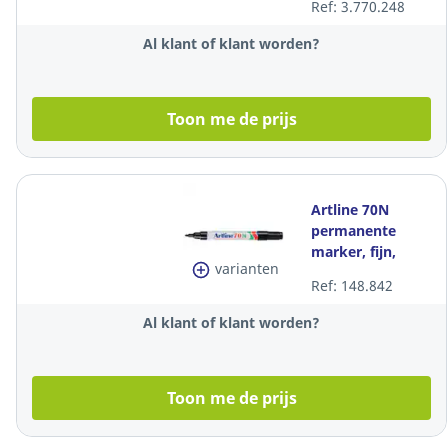
Ref: 3.770.248
per stuk
Al klant of klant worden?
Toon me de prijs
Artline 70N
permanente
marker, fijn,
varianten
ronde punt, 1,5
Ref: 148.842
mm, zwart, per
stuk
Al klant of klant worden?
Toon me de prijs