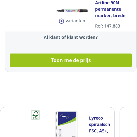
Artline 90N
permanente
marker, brede
varianten
beitelpunt,
Ref: 147.883
zwart, per stuk
Al klant of klant worden?
Toon me de prijs
Lyreco
spiraalschrift
FSC, A5+,