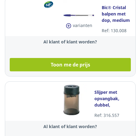
Bic® Cristal
balpen met
dop, medium
varianten
punt, blauw,
Ref: 130.008
per stuk
Al klant of klant worden?
Toon me de prijs
Slijper met
opvangbak,
dubbel,
transparant
Ref: 316.557
zwart, per
potloodslijper
Al klant of klant worden?