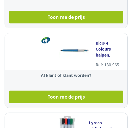
Toon me de prijs
Bic® 4
Colours
balpen,
intrekbaar,
Ref: 130.965
medium
punt, blauwe
Al klant of klant worden?
houder, 4
kleuren
Toon me de prijs
Lyreco