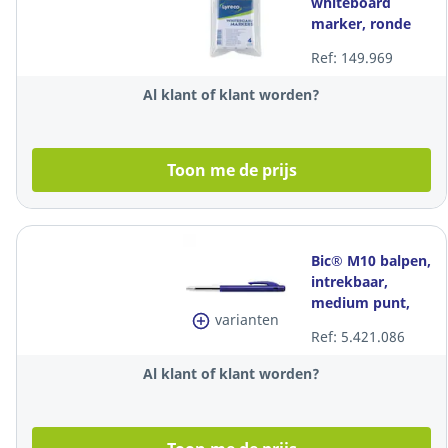
whiteboard
marker, ronde
punt, assorti
Ref: 149.969
kleuren, etui van
4 markers
Al klant of klant worden?
Toon me de prijs
Bic® M10 balpen,
intrekbaar,
medium punt,
varianten
blauw, per 90
Ref: 5.421.086
stuks + 10 gratis
Al klant of klant worden?