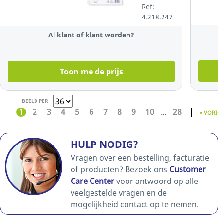
gelijnd,
Ref:
80 vellen
4.218.247
Al klant of klant worden?
Toon me de prijs
BEELD PER
1
2
3
4
5
6
7
8
9
10
...
28
« VORI
HULP NODIG?
Vragen over een bestelling, facturatie
of producten? Bezoek ons
Customer
Care Center
voor antwoord op alle
veelgestelde vragen en de
mogelijkheid contact op te nemen.