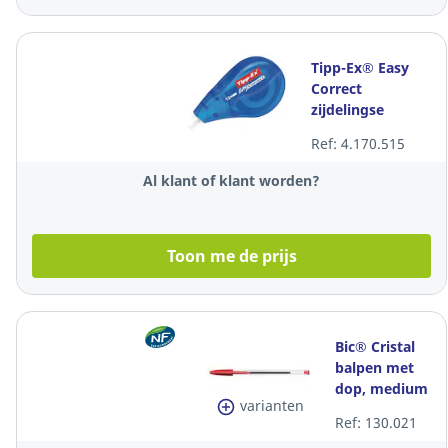
Tipp-Ex® Easy
Correct
zijdelingse
correctieroller,
Ref: 4.170.515
4,2 mm x 12 m,
per stuk
Al klant of klant worden?
Toon me de prijs
Bic® Cristal
balpen met
dop, medium
varianten
punt, rood,
Ref: 130.021
per stuk