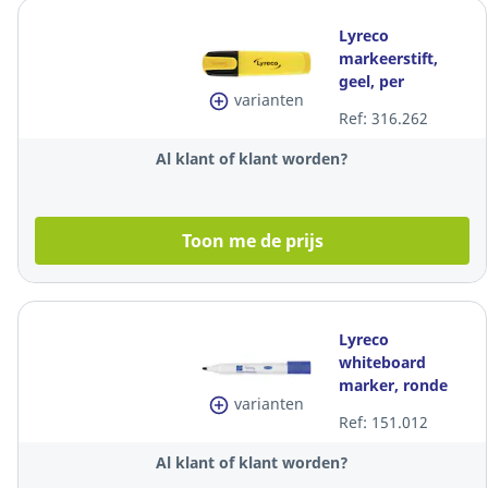
Lyreco
markeerstift,
geel, per
varianten
tekstmarker
Ref: 316.262
Al klant of klant worden?
Toon me de prijs
Lyreco
whiteboard
marker, ronde
varianten
punt, 1,5-3mm,
Ref: 151.012
blauw, per stuk
Al klant of klant worden?