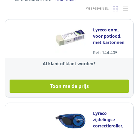
WEERGEVEN IN:
Lyreco gom,
voor potlood,
met kartonnen
huls, per stuk
Ref: 144.405
Al klant of klant worden?
Toon me de prijs
Lyreco
zijdelingse
correctieroller,
4,2 mm x 8,5 m,