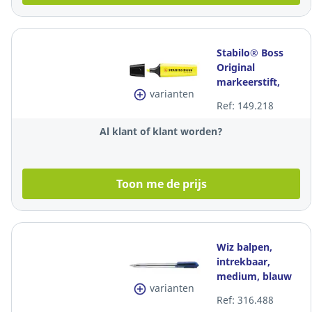
Stabilo® Boss
Original
markeerstift,
varianten
geel, per
Ref: 149.218
tekstmarker
Al klant of klant worden?
Toon me de prijs
Wiz balpen,
intrekbaar,
medium, blauw
varianten
Ref: 316.488