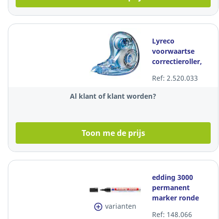
Lyreco
voorwaartse
correctieroller,
4,2 mm x 12 m,
Ref: 2.520.033
per stuk
Al klant of klant worden?
Toon me de prijs
edding 3000
permanent
marker ronde
varianten
punt 1,5-3 mm
Ref: 148.066
zwart