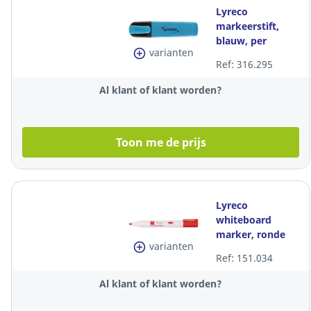
Lyreco
markeerstift,
blauw, per
varianten
tekstmarker
Ref: 316.295
Al klant of klant worden?
Toon me de prijs
Lyreco
whiteboard
marker, ronde
varianten
punt, 1,5-3mm,
Ref: 151.034
rood, per stuk
Al klant of klant worden?