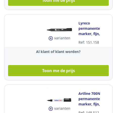
Toon me de prijs
Lyreco
permanente
marker, fijn,
varianten
ronde punt,
Ref: 151.158
1,5mm, zwart,
per stuk
Al klant of klant worden?
Toon me de prijs
Artline 700N
permanente
marker, fijn,
varianten
ronde punt, 0,7
Ref: 148.512