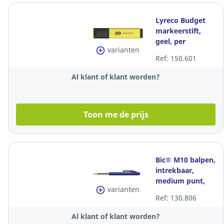
Lyreco Budget
markeerstift,
geel, per
varianten
tekstmarker
Ref: 150.601
Al klant of klant worden?
Toon me de prijs
Bic® M10 balpen,
intrekbaar,
medium punt,
varianten
blauw, per stuk
Ref: 130.806
Al klant of klant worden?