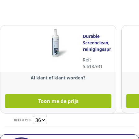
Durable
Screenclean,
reinigingsspray
voor
Ref:
schermen,
5.618.931
250 ml
Al klant of klant worden?
Toon me de prijs
BEELD PER