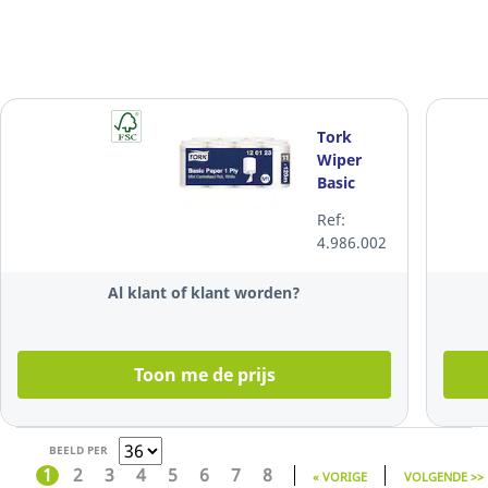
Tork
Wiper
Basic
Mini
Ref:
poetsdoek
4.986.002
M1, 1-
laags,
Al klant of klant worden?
wit, per
11 rollen
Toon me de prijs
BEELD PER
1
2
3
4
5
6
7
8
« VORIGE
VOLGENDE >>