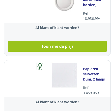
borden,
22cm, wit,
Ref:
pak van 100
18.936.994
Al klant of klant worden?
Toon me de prijs
Papieren
servetten
Duni, 2 laags
24x24cm wit,
Ref:
pak van 300
3.459.059
servetten
Al klant of klant worden?