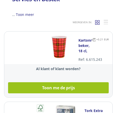
…
Toon meer
WEERGEVEN IN:
+0.21 EUR
Kartonnen
beker,
18 cl,
rood,
Ref: 6.615.243
pak
van 100
Al klant of klant worden?
bekers
Toon me de prijs
Tork Extra