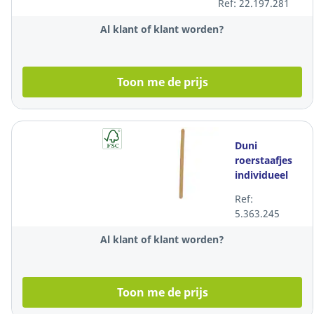
Ref: 22.197.281
Al klant of klant worden?
Toon me de prijs
Duni
roerstaafjes
individueel
verpakt hout
Ref:
114 mm, pak
5.363.245
van 100
staafjes
Al klant of klant worden?
Toon me de prijs