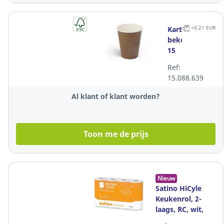
+0.21 EUR
Kartonnen
beker,
15
cl,
Ref:
kraft,
15.088.639
pak
van
Al klant of klant worden?
100
bekers
Toon me de prijs
Nieuw
Satino HiCyle
Keukenrol, 2-
laags, RC, wit,
pak van 8 x 4