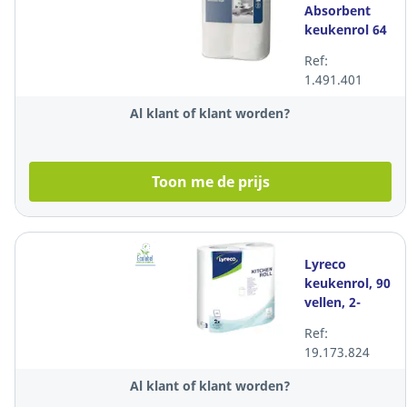
Absorbent
keukenrol 64
vel wit - pak
Ref:
van 2
1.491.401
Al klant of klant worden?
Toon me de prijs
Lyreco
keukenrol, 90
vellen, 2-
laags, wit,
Ref:
pak van 2
19.173.824
rollen
Al klant of klant worden?