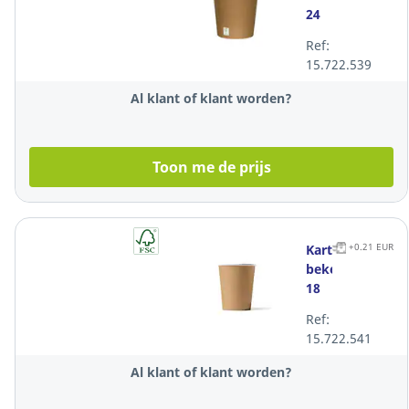
24
cl,
Ref:
kraft,
15.722.539
pak
van
Al klant of klant worden?
50
bekers
Toon me de prijs
+0.21 EUR
Kartonnen
beker,
18
cl,
Ref:
kraft,
15.722.541
pak
van
Al klant of klant worden?
100
bekers