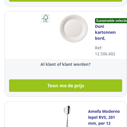
Sustainable selecti
Duni
kartonnen
bord,
recyclebaar,
Ref:
15 cm, wit,
12.506.602
pak van 100
stuks
Al klant of klant worden?
Toon me de prijs
Amefa Moderno
lepel RVS, 201
mm, per 12