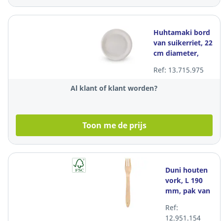
Huhtamaki bord
van suikerriet, 22
cm diameter,
pak van 50
Ref: 13.715.975
borden
Al klant of klant worden?
Toon me de prijs
Duni houten
vork, L 190
mm, pak van
100 vorken
Ref:
12.951.154