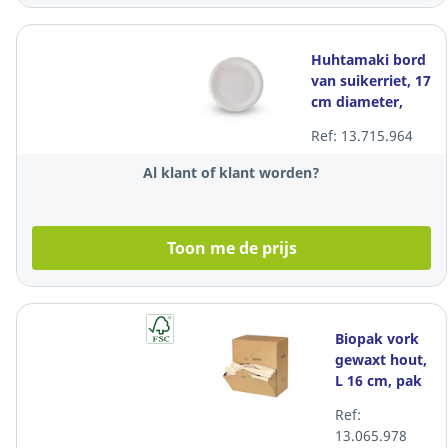
Huhtamaki bord
van suikerriet, 17
cm diameter,
pak van 50
Ref: 13.715.964
borden
Al klant of klant worden?
Toon me de prijs
Biopak vork
gewaxt hout,
L 16 cm, pak
van 300
Ref:
vorken
13.065.978