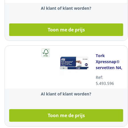
Al klant of klant worden?
Toon me de prijs
Tork
Xpressnap®
servetten N4,
1-laags, 21,3
Ref:
x 33 cm, pak
5.493.596
van 1125
stuks
Al klant of klant worden?
Toon me de prijs