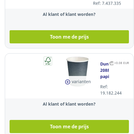
Ref: 7.437.335
Al klant of klant worden?
Toon me de prijs
+0.08 EUR
Duni
208859
papieren
varianten
beker,
Ref:
24
19.182.244
cl,
pak
Al klant of klant worden?
van
40
bekers
Toon me de prijs