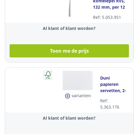
koffielepel RVS,
132 mm, per 12
stuks
Ref: 5.053.951
Al klant of klant worden?
Toon me de prijs
Duni
papieren
servetten, 2-
varianten
laags, 33 x 33
Ref:
cm, wit, pak
5.363.176
van 125 stuks
Al klant of klant worden?