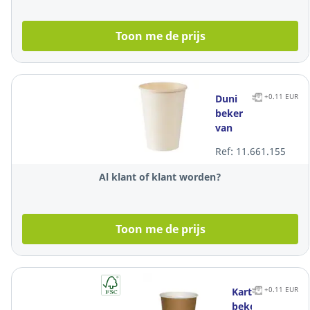
Toon me de prijs
+0.11 EUR
Duni
beker
van
papieren
Ref: 11.661.155
en PE,
21 cl,
Al klant of klant worden?
pak
van 50
bekers
Toon me de prijs
+0.11 EUR
Kartonnen
beker,