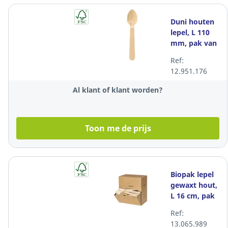
Duni houten
lepel, L 110
mm, pak van
100 lepels
Ref:
12.951.176
Al klant of klant worden?
Toon me de prijs
Biopak lepel
gewaxt hout,
L 16 cm, pak
van 300
Ref:
lepels
13.065.989