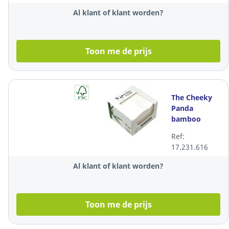
Al klant of klant worden?
Toon me de prijs
The Cheeky
Panda
bamboo
servetten, 3-
Ref:
laags, 25 x 25
17.231.616
cm, pak van
100 stuks
Al klant of klant worden?
Toon me de prijs