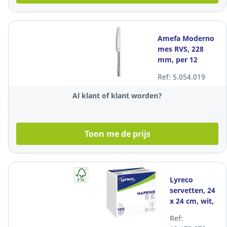
Amefa Moderno
mes RVS, 228
mm, per 12
stuks
Ref: 5.054.019
Al klant of klant worden?
Toon me de prijs
Lyreco
servetten, 24
x 24 cm, wit,
pak van 100
Ref:
stuks