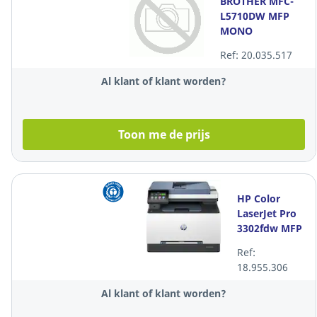
BROTHER MFC-
L5710DW MFP
MONO
Ref: 20.035.517
Al klant of klant worden?
Toon me de prijs
HP Color
LaserJet Pro
3302fdw MFP
kleurenlaserprin
Ref:
duplex, Wi-Fi
18.955.306
Al klant of klant worden?