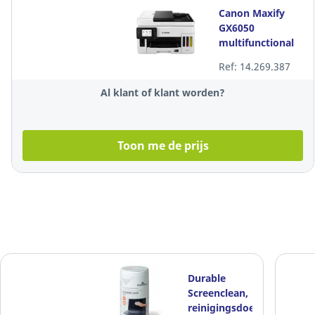
Canon Maxify
GX6050
multifunctional
kleuren
Ref: 14.269.387
inktjetprinter
Al klant of klant worden?
Toon me de prijs
Durable
Screenclean,
reinigingsdoekjes