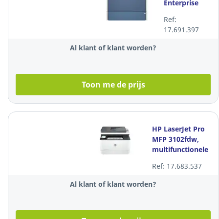
Enterprise
MFP 5800dn
Ref:
Printer
17.691.397
Al klant of klant worden?
Toon me de prijs
HP LaserJet Pro
MFP 3102fdw,
multifunctionele
printer, mono,
Ref: 17.683.537
duplex, wifi
Al klant of klant worden?