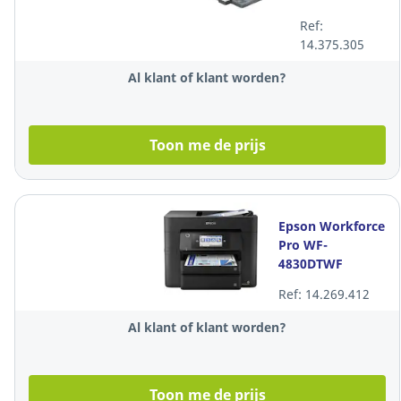
laserprinter,
Ref:
duplex, Wi-Fi,
14.375.305
Bluetooth LE
Al klant of klant worden?
Toon me de prijs
Epson Workforce
Pro WF-
4830DTWF
multifunctional
Ref: 14.269.412
inkjetprinter
Al klant of klant worden?
Toon me de prijs