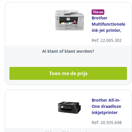
Nieuw
Brother
Multifunctionele
ink-jet printer,
kleur, A3
Ref: 22.005.302
Al klant of klant worden?
Toon me de prijs
Brother All-in-
One draadloze
inkjetprinter
MFC-J4350DW
Ref: 20.935.698