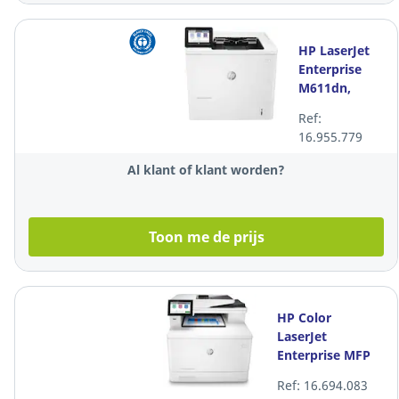
HP LaserJet
Enterprise
M611dn,
afdrukken,
Ref:
dubbelzijdig
16.955.779
afdrukken
Al klant of klant worden?
Toon me de prijs
HP Color
LaserJet
Enterprise MFP
M480f kleuren
Ref: 16.694.083
laserprinter