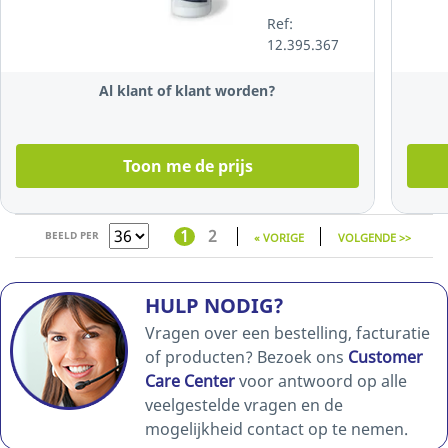
voor
Ref:
schermen, 1
12.395.367
doos van 100
doekjes
Al klant of klant worden?
Toon me de prijs
1
2
BEELD PER
« VORIGE
VOLGENDE >>
HULP NODIG?
Vragen over een bestelling, facturatie
of producten? Bezoek ons
Customer
Care Center
voor antwoord op alle
veelgestelde vragen en de
mogelijkheid contact op te nemen.