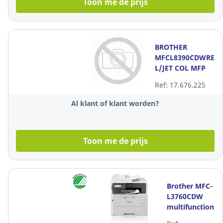
Toon me de prijs
BROTHER
MFCL8390CDWRE1
L/JET COL MFP
Ref: 17.676.225
Al klant of klant worden?
Toon me de prijs
Brother MFC-
L3760CDW
multifunctionel
printer LED