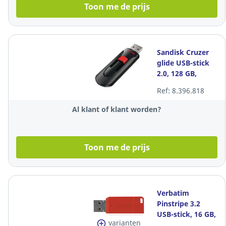
Toon me de prijs
Sandisk Cruzer
glide USB-stick
2.0, 128 GB,
zwart
Ref: 8.396.818
Al klant of klant worden?
Toon me de prijs
Verbatim
Pinstripe 3.2
USB-stick, 16 GB,
varianten
rood