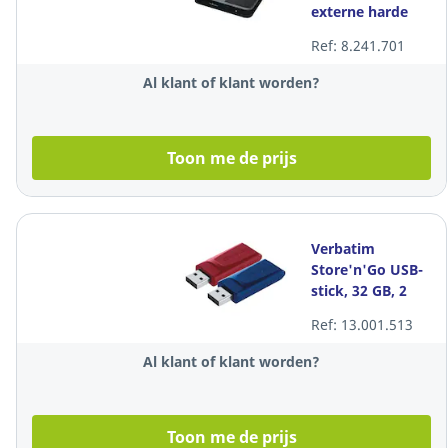
externe harde
schijf, 2 TB
Ref: 8.241.701
Al klant of klant worden?
Toon me de prijs
Verbatim
Store'n'Go USB-
stick, 32 GB, 2
stuks in rood en
Ref: 13.001.513
blauw
Al klant of klant worden?
Toon me de prijs