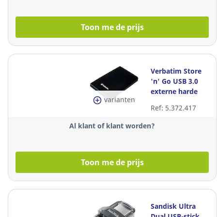
Toon me de prijs
Verbatim Store
'n' Go USB 3.0
externe harde
varianten
schijf 2.5" zwart -
Ref: 5.372.417
1TB (1.000GB)
Al klant of klant worden?
Toon me de prijs
Sandisk Ultra
Dual USB-stick