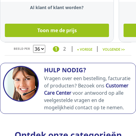
zwart,qwerty
Al klant of klant worden?
Toon me de prijs
1
2
BEELD PER
« VORIGE
VOLGENDE >>
HULP NODIG?
Vragen over een bestelling, facturatie
of producten? Bezoek ons
Customer
Care Center
voor antwoord op alle
veelgestelde vragen en de
mogelijkheid contact op te nemen.
Ontdek onze categorieën