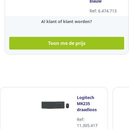
blauw
Ref: 6.474.713
Al klant of klant worden?
Toon me de prijs
Logitech
MK235
draadloos
toetsenbord
Ref:
en muis
11.305.417
combo,