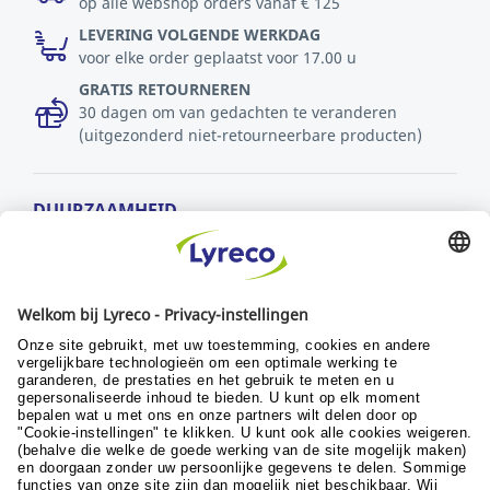
op alle webshop orders vanaf € 125
LEVERING VOLGENDE WERKDAG
voor elke order geplaatst voor 17.00 u
GRATIS RETOURNEREN
30 dagen om van gedachten te veranderen
(uitgezonderd niet-retourneerbare producten)
DUURZAAMHEID
MVO-beleid
Duurzaamheid
Ontwikkelingsdoelstellingen
© Lyreco 2024
Algemene verkoopsvoorwaarden
|
Algemene
gebruiksvoorwaarden
|
Retour- en