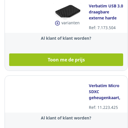
Verbatim USB 3.0
draagbare
externe harde
varianten
schijf, 2.5", 2 TB,
Ref: 7.173.504
zwart
Al klant of klant worden?
Toon me de prijs
Verbatim Micro
SDXC
geheugenkaart,
128 GB
Ref: 11.223.425
Al klant of klant worden?