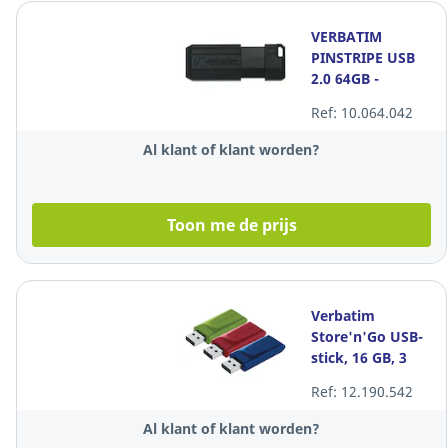
VERBATIM
PINSTRIPE USB
2.0 64GB -
ZWART - PAK
Ref: 10.064.042
VAN 5
Al klant of klant worden?
Toon me de prijs
Verbatim
Store'n'Go USB-
stick, 16 GB, 3
stuks in rood,
Ref: 12.190.542
blauw en groen
Al klant of klant worden?