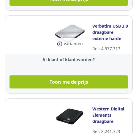
Verbatim USB 3.0
draagbare
externe harde
varianten
schijf, 2.5", 1 TB,
Ref: 4.977.717
zilver
Al klant of klant worden?
Toon me de prijs
Western Digital
Elements
draagbare
externe harde
Ref: 8.241.723