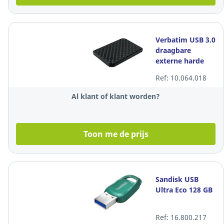
Verbatim USB 3.0
draagbare
externe harde
schijf, 2.5", 4 TB,
Ref: 10.064.018
zwart
Al klant of klant worden?
Toon me de prijs
Sandisk USB
Ultra Eco 128 GB
Ref: 16.800.217