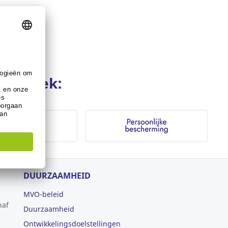
werkplek:
DUURZAAMHEID
MVO-beleid
naf
Duurzaamheid
Ontwikkelingsdoelstellingen