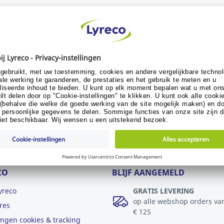
nze categorieën voor elk type 
CO
BLIJF AANGEMELD
yreco
GRATIS LEVERING
op alle webshop orders va
res
€ 125
lingen cookies & tracking