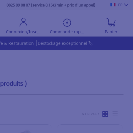
FR
0825 09 08 07 (service 0,15€/min + prix d'un appel)
Connexion/Inscription
Commande rapide
Panier
fé & Restauration
Déstockage exceptionnel 🏷️
 produits )
AFFICHAGE :