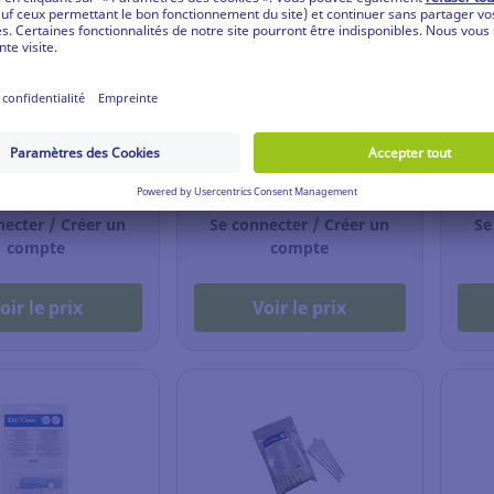
poussiériant
Mousse nettoyante écran
Ling
 POWERCLEAN®
Hama 200ml
pour
boît
02.043
Ref: 19.243.906
Ref:
necter / Créer un
Se connecter / Créer un
Se
compte
compte
oir le prix
Voir le prix