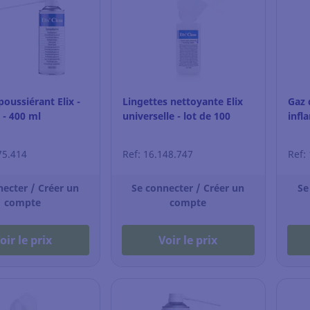
oussiérant Elix -
Lingettes nettoyante Elix
Gaz 
 - 400 ml
universelle - lot de 100
infl
75.414
Ref: 16.148.747
Ref:
necter / Créer un
Se connecter / Créer un
Se
compte
compte
oir le prix
Voir le prix