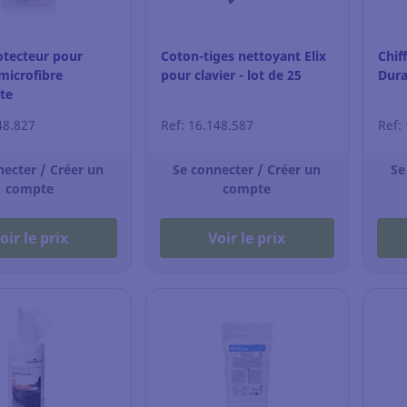
otecteur pour
Coton-tiges nettoyant Elix
Chif
microfibre
pour clavier - lot de 25
Dur
te
48.827
Ref: 16.148.587
Ref:
necter / Créer un
Se connecter / Créer un
Se
compte
compte
oir le prix
Voir le prix