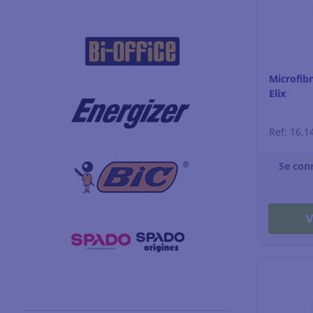
Microfib
Elix
Ref: 16.1
Se con
V