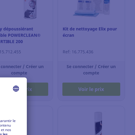
y dépoussiérant
Kit de nettoyage Elix pour
able POWERCLEAN®
écran
RTIBLE 200
 15.712.455
Ref: 16.775.436
 connecter / Créer un
Se connecter / Créer un
compte
compte
Voir le prix
Voir le prix