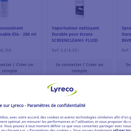
poussiérant
Vaporisateur nettoyant
Spra
able Elix - 200 ml
Durable pour écrans
Dur
SCREENCLEAN® FLUID
INVE
250ml
48.769
Ref: 5.618.931
Ref:
necter / Créer un
Se connecter / Créer un
Se
compte
compte
oir le prix
Voir le prix