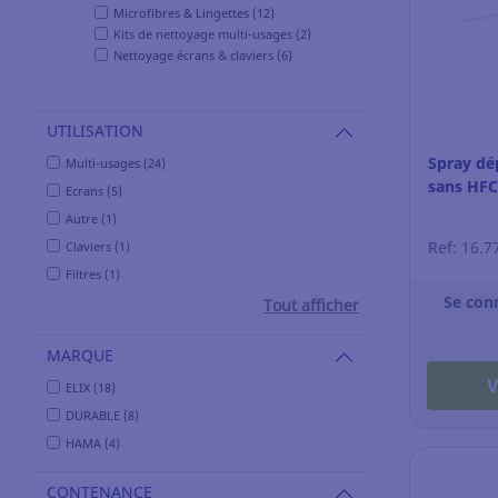
Microfibres & Lingettes (12)
Kits de nettoyage multi-usages (2)
Nettoyage écrans & claviers (6)
UTILISATION
Spray dép
Multi-usages (24)
sans HFC
Ecrans (5)
Autre (1)
Ref: 16.7
Claviers (1)
Filtres (1)
Se con
Tout afficher
MARQUE
V
ELIX (18)
DURABLE (8)
HAMA (4)
CONTENANCE