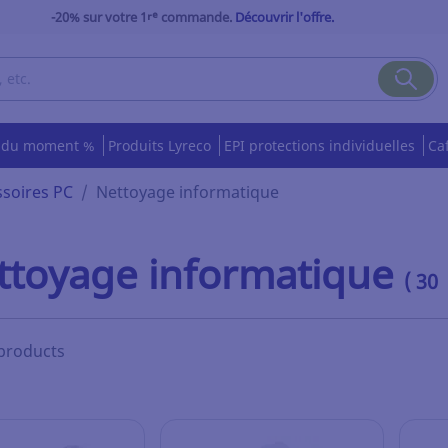
-20% sur votre 1ʳᵉ commande.
Découvrir l'offre.
s du moment %
Produits Lyreco
EPI protections individuelles
Ca
ssoires PC
Nettoyage informatique
ttoyage informatique
( 30
 products