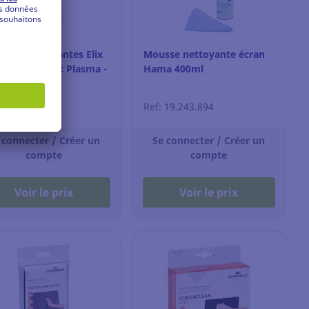
ettes nettoyantes Elix
Mousse nettoyante écran
 écran LCD et Plasma -
Hama 400ml
e de 5
 16.148.689
Ref: 19.243.894
 connecter / Créer un
Se connecter / Créer un
compte
compte
Voir le prix
Voir le prix