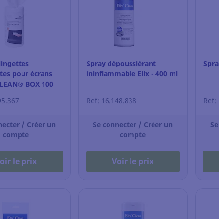
lingettes
Spray dépoussiérant
Spra
tes pour écrans
ininflammable Elix - 400 ml
LEAN® BOX 100
95.367
Ref: 16.148.838
Ref:
necter / Créer un
Se connecter / Créer un
Se
compte
compte
oir le prix
Voir le prix