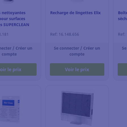
s nettoyantes
Recharge de lingettes Elix
Boît
pour surfaces
sèch
ues SUPERCLEAN
8.181
Ref: 16.148.656
Ref:
necter / Créer un
Se connecter / Créer un
Se
compte
compte
oir le prix
Voir le prix