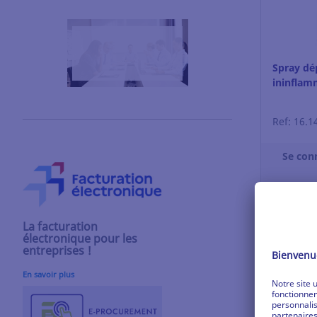
Spray dé
ininflamm
Ref: 16.1
Se con
V
La facturation
électronique pour les
entreprises !
En savoir plus