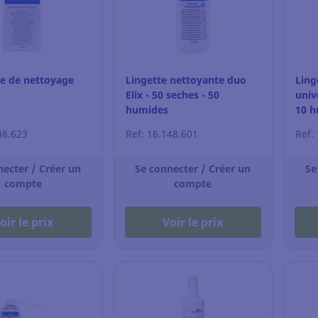
re de nettoyage
Lingette nettoyante duo
Ling
Elix - 50 seches - 50
univ
humides
10 h
48.623
Ref: 16.148.601
Ref:
necter / Créer un
Se connecter / Créer un
Se
compte
compte
oir le prix
Voir le prix