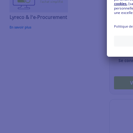
Lyreco & l’e‑Procurement
Spray dé
En savoir plus
Durable
400 ml
Ref: 10.8
Se con
V