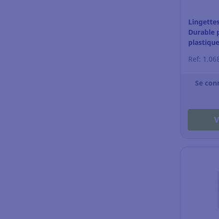
Lingette
Durable 
plastiq
BOX 100
Ref: 1.06
Se con
V