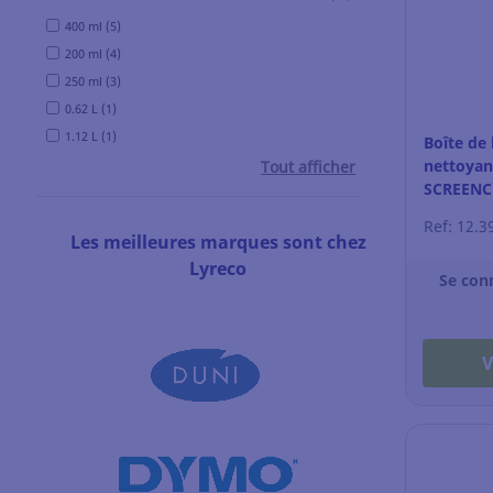
400 ml (5)
200 ml (4)
250 ml (3)
0.62 L (1)
1.12 L (1)
Boîte de 
nettoyan
Tout afficher
SCREENC
Ref: 12.3
Les meilleures marques sont chez
Lyreco
Se con
V