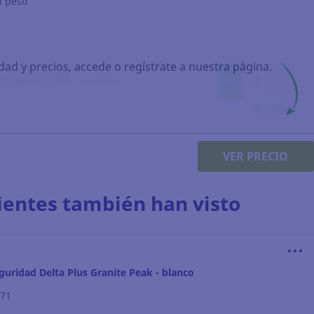
l peso
idad y precios, accede o regístrate a nuestra página.
VER PRECIO
lientes también han visto
guridad Delta Plus Granite Peak - blanco
671