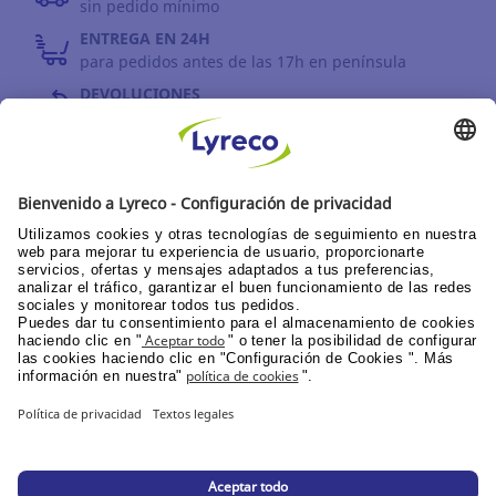
sin pedido mínimo
ENTREGA EN 24H
para pedidos antes de las 17h en península
DEVOLUCIONES
antes de 30 días
INFORMACIÓN GENERAL
PPU área de clientes
Catálogos y promociones
Documentación corporativa
© Lyreco 2026
Declaración de Accesibilidad
|
|
Política de
privacidad
|
Configuración de la privacidad
|
Mapa del sitio web