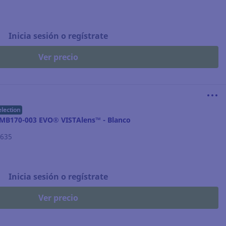
Inicia sesión o regístrate
Ver precio
election
AMB170-003 EVO® VISTAlens™ - Blanco
.635
Inicia sesión o regístrate
Ver precio