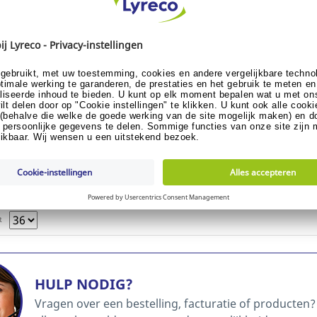
S
election
Sustainable selection
Ze
en zonder
Hoppe Bonte koekjesmix, 6
Be
antastic, doos
variëiteiten, doos van 150
pe
oeken
koekjes
Re
.535
Ref: 7.404.913
of klant worden?
Al klant of klant worden?
me de prijs
Toon me de prijs
R
HULP NODIG?
Vragen over een bestelling, facturatie of producten