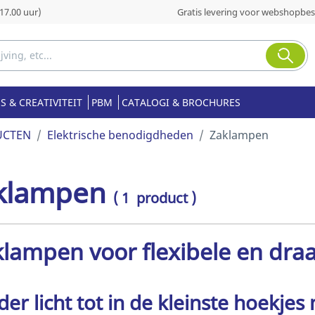
17.00 uur)
Gratis levering voor webshopbest
S & CREATIVITEIT
PBM
CATALOGI & BROCHURES
UCTEN
Elektrische benodigdheden
Zaklampen
klampen
( 1 product )
lampen voor flexibele en draa
der licht tot in de kleinste hoekje