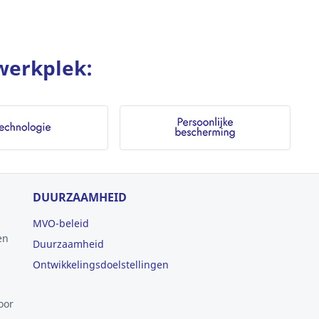
werkplek:
DUURZAAMHEID
MVO-beleid
en
Duurzaamheid
Ontwikkelingsdoelstellingen
oor