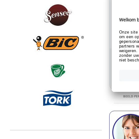
Sustainable s
Elite Koek
chocolade f
met 120 k
Ref: 20.465
Al klant 
Toon 
BEELD PE