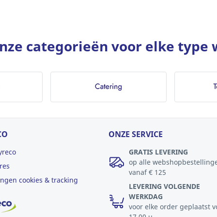
nze categorieën voor elke type 
CO
ONZE SERVICE
yreco
GRATIS LEVERING
op alle webshopbestelling
res
vanaf € 125
lingen cookies & tracking
LEVERING VOLGENDE
WERKDAG
voor elke order geplaatst v
17.00 u