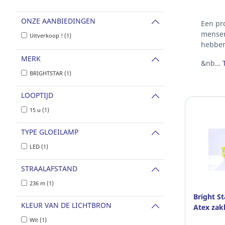
ONZE AANBIEDINGEN
Een pr
mensen 
Uitverkoop ! (1)
hebbe
MERK
&nb…
BRIGHTSTAR (1)
LOOPTIJD
15 u (1)
TYPE GLOEILAMP
LED (1)
STRAALAFSTAND
236 m (1)
Bright S
KLEUR VAN DE LICHTBRON
Atex zak
Wit (1)