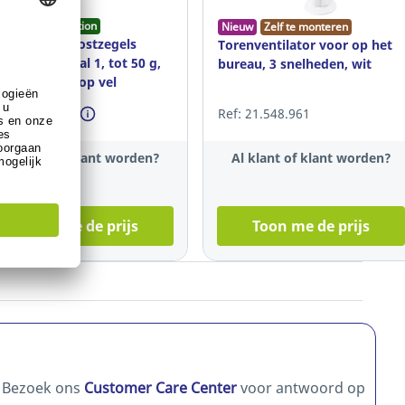
ustainable selection
Nieuw
Zelf te monteren
lfklevende postzegels
Torenventilator voor op het
lgië, nationaal 1, tot 50 g,
bureau, 3 snelheden, wit
r 100 zegels op vel
f: 5.307.765
Ref: 21.548.961
Al klant of klant worden?
Al klant of klant worden?
Toon me de prijs
Toon me de prijs
? Bezoek ons
Customer Care Center
voor antwoord op