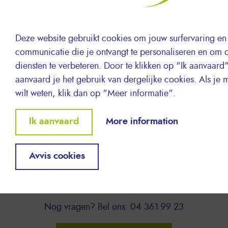
Deze website gebruikt cookies om jouw surfervaring en
BELANGRIJK!
communicatie die je ontvangt te personaliseren en om 
✔ Cartridges worden enkel teruggenomen wanneer ze
diensten te verbeteren. Door te klikken op "Ik aanvaard
verzameld zijn in een Cartridge Recycle box
aanvaard je het gebruik van dergelijke cookies. Als je 
✔ Alle op te halen Cartridge Recycle Boxen dienen
wilt weten, klik dan op "Meer informatie".
verzameld te worden op 1 locatie (bv. receptie of
magazijn).
Withdraw
Ik aanvaard
More information
✔Op het ogenblik van terugname kunnen er geen
consent
extra boxen meegegeven worden, dit omwille van de
verplichte registratie van afvalophaling. Hiervoor dien
Avvis cookies
je een nieuwe aanvraag in te dienen.
Nog vragen? Bel ons: 04 361 99 23