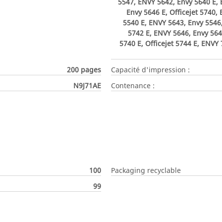
5547, ENVY 5642, Envy 5640 E, 
Envy 5646 E, Officejet 5740,
5540 E, ENVY 5643, Envy 5546, 
5742 E, ENVY 5646, Envy 564
5740 E, Officejet 5744 E, ENVY 
200 pages
Capacité d'impression :
N9J71AE
Contenance :
100
Packaging recyclable
99