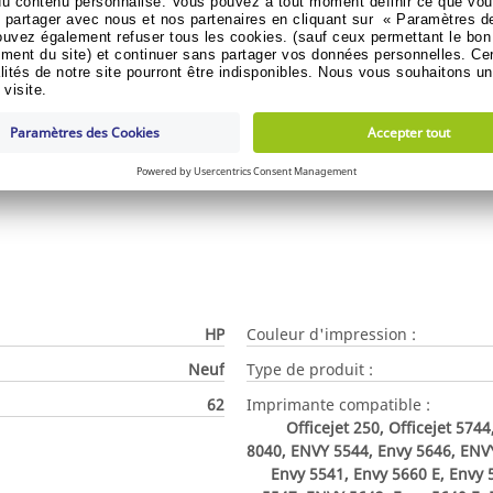
ontainer Lyreco (référence : 2.157.879).
ésent !
HP
Couleur d'impression :
Neuf
Type de produit :
62
Imprimante compatible :
Officejet 250, Officejet 5744
8040, ENVY 5544, Envy 5646, ENVY 
Envy 5541, Envy 5660 E, Envy 5