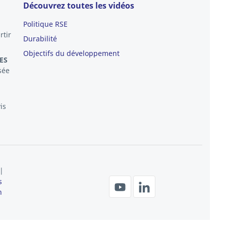
Découvrez toutes les vidéos
Politique RSE
rtir
Durabilité
Objectifs du développement
ES
sée
is
|
s
n