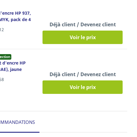
’encre HP 937,
CMYK, pack de 4
Déjà client / Devenez client
12
Voir le prix
ection
t d'encre HP
AE), jaune
Déjà client / Devenez client
58
Voir le prix
OMMANDATIONS