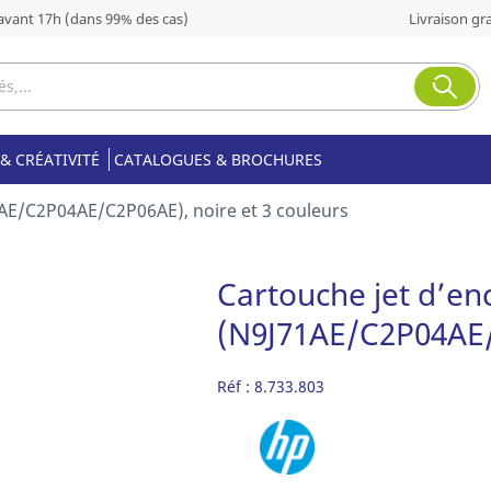
ant 17h (dans 99% des cas)
Livraison gra
& CRÉATIVITÉ
CATALOGUES & BROCHURES
1AE/C2P04AE/C2P06AE), noire et 3 couleurs
Cartouche jet d’en
(N9J71AE/C2P04AE/C
Réf :
8.733.803