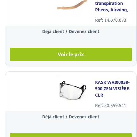
transpiration
Pheos, Airwing,
Pheos Alpine,
Ref: 14.070.073
Uvex 9760.005, la
pièce
Déjà client / Devenez client
Voir le prix
KASK WVI00038-
500 ZEN VISIÈRE
CLR
Ref: 20.559.541
Déjà client / Devenez client