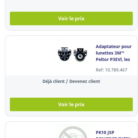
Voir le prix
Adaptateur pour
lunettes 3M™
Peltor P3EVl, les
2 pièces
Ref: 10.789.467
Déjà client / Devenez client
Voir le prix
PK10 JSP