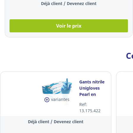
Déjà client / Devenez client
Voir le prix
C
Gants nitrile
Unigloves
Pearl en
variantes
bleu, taille
Ref:
M, boîte de
13.175.422
100 pièces
Déjà client / Devenez client