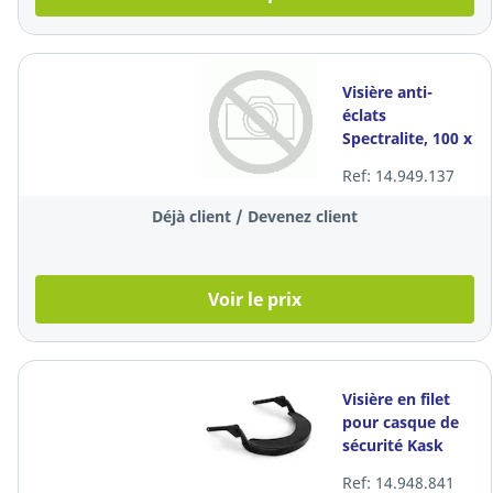
Visière anti-
éclats
Spectralite, 100 x
120 x 1,4 mm, à
Ref: 14.949.137
l'unité
Déjà client / Devenez client
Voir le prix
Visière en filet
pour casque de
sécurité Kask
WVI00006, noire,
Ref: 14.948.841
à l'unité