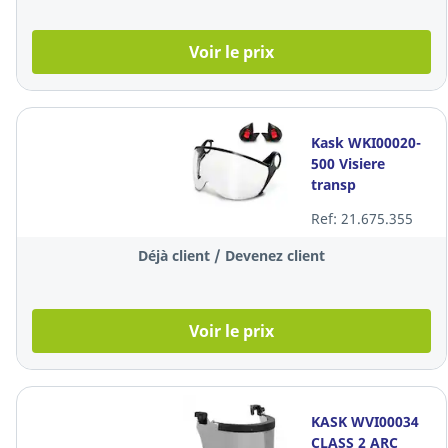
Voir le prix
Kask WKI00020-
500 Visiere
transp
Ref: 21.675.355
Déjà client / Devenez client
Voir le prix
KASK WVI00034
CLASS 2 ARC