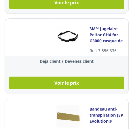
Voir le prix
3M™ Jugelaire
Peltor GH4 for
G3000 casque de
protection
Ref: 7.556.336
Déjà client / Devenez client
Voir le prix
Bandeau anti-
transpiration JSP
Evolution®
Chamlon™ pour