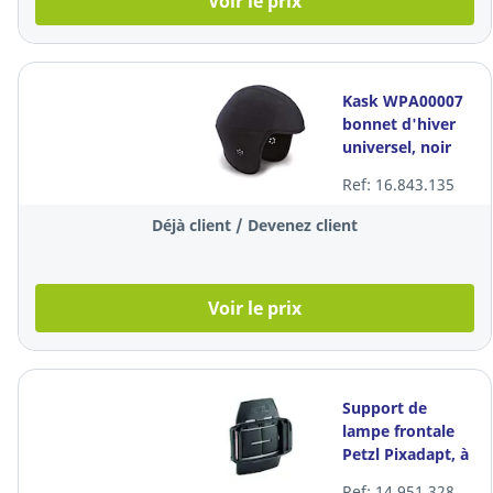
Voir le prix
Kask WPA00007
bonnet d'hiver
universel, noir
Ref: 16.843.135
Déjà client / Devenez client
Voir le prix
Support de
lampe frontale
Petzl Pixadapt, à
l'unité
Ref: 14.951.328