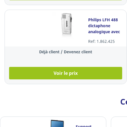
Philips LFH 488
dictaphone
analogique avec
étui et micro-
Ref: 1.862.425
cravate
Déjà client / Devenez client
Voir le prix
C
Support