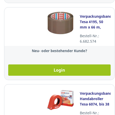
Verpackungsband
Tesa 4195, 50
mm x 66 m,
braun, Packung
Bestell-Nr.:
à 6 Rollen
6.682.574
Neu- oder bestehender Kunde?
Login
Verpackungsband
Handabroller
Tesa 6074, bis 38
mm x 66 m,
Bestell-Nr.:
orange