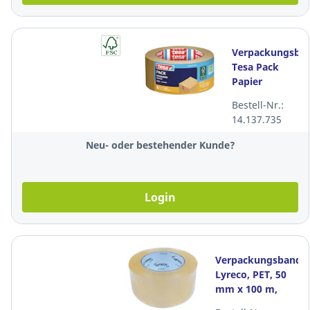
Verpackungsba
Tesa Pack
Papier
Standard
Bestell-Nr.:
ecoLogo
14.137.735
58291, 50 mm
x 50 m, braun
Neu- oder bestehender Kunde?
Login
Verpackungsband,
Lyreco, PET, 50
mm x 100 m,
transparent,