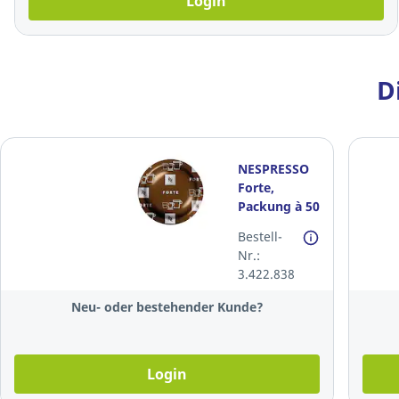
Login
D
NESPRESSO
Forte,
Packung à 50
Kapseln
Bestell-
Nr.:
3.422.838
Neu- oder bestehender Kunde?
Login