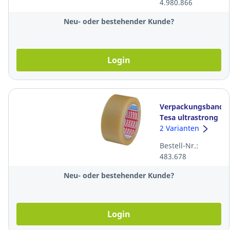
4.980.866
Neu- oder bestehender Kunde?
Login
Verpackungsband
Tesa ultrastrong
57176, PVC, 50
2 Varianten
mm x 66 m,
Bestell-Nr.:
transparent
483.678
Neu- oder bestehender Kunde?
Login