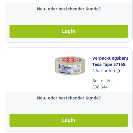
Neu- oder bestehender Kunde?
Login
Verpackungsband
Tesa Tape 57165,
PP, 38 mm x 66
2 Varianten
m, transparent
Bestell-Nr.:
338.644
Neu- oder bestehender Kunde?
Login