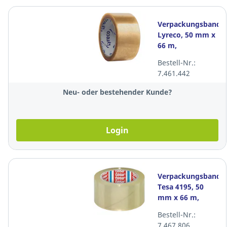
Verpackungsband
Lyreco, 50 mm x
66 m,
transparent,
Bestell-Nr.:
Packung à 6
7.461.442
Rollen
Neu- oder bestehender Kunde?
Login
Verpackungsband
Tesa 4195, 50
mm x 66 m,
transparent,
Bestell-Nr.:
Packung à 6
7.467.806