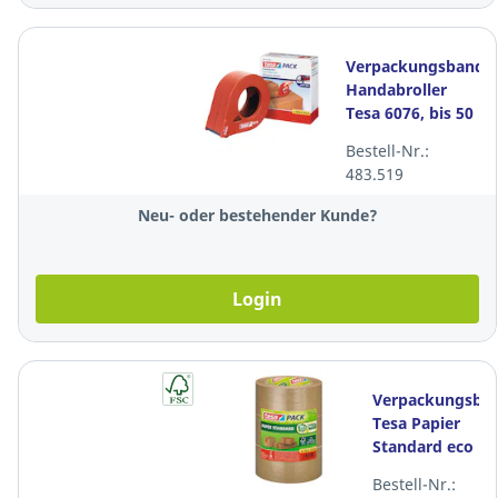
Verpackungsband
Handabroller
Tesa 6076, bis 50
mm x 66 m,
Bestell-Nr.:
orange
483.519
Neu- oder bestehender Kunde?
Login
Verpackungsba
Tesa Papier
Standard eco
58292, 50
Bestell-Nr.:
mmx50 m,