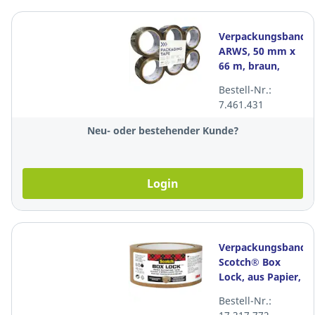
Verpackungsband
ARWS, 50 mm x
66 m, braun,
Packung à 6
Bestell-Nr.:
Rollen
7.461.431
Neu- oder bestehender Kunde?
Login
Verpackungsband
Scotch® Box
Lock, aus Papier,
48 mm x 22.8 m,
Bestell-Nr.:
braun