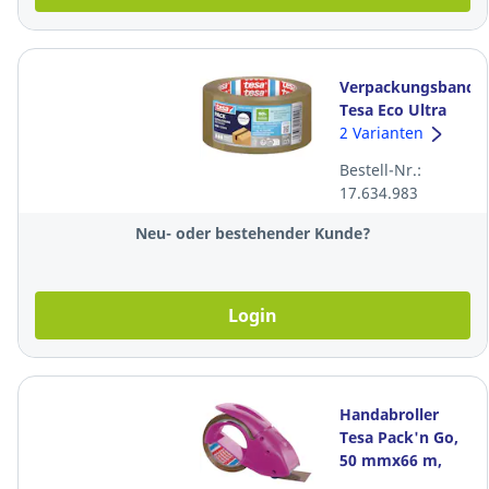
Verpackungsband
Tesa Eco Ultra
Strong 58299,
2 Varianten
PET, 50 mm x 66
Bestell-Nr.:
m, braun
17.634.983
Neu- oder bestehender Kunde?
Login
Handabroller
Tesa Pack'n Go,
50 mmx66 m,
pink