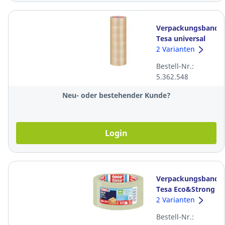
Verpackungsband
Tesa universal
4120, 50 mm x 66
2 Varianten
m, transparent,
Bestell-Nr.:
Pk. à 6 Rollen
5.362.548
Neu- oder bestehender Kunde?
Login
Verpackungsband
Tesa Eco&Strong
58153, 50 mm x
2 Varianten
66 m,
Bestell-Nr.:
transparent