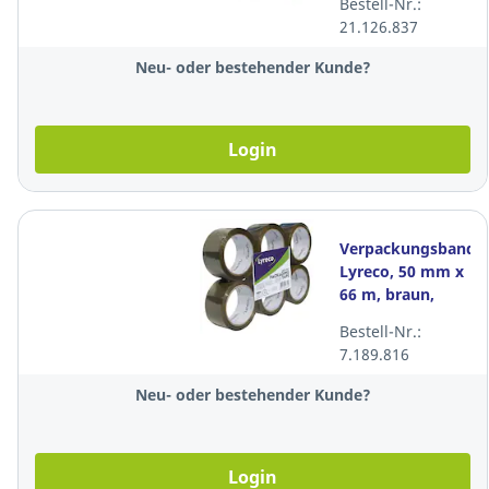
Bestell-Nr.:
Packung à 6
21.126.837
Stück
Neu- oder bestehender Kunde?
Login
Verpackungsband
Lyreco, 50 mm x
66 m, braun,
Packung à 6
Bestell-Nr.:
Rollen
7.189.816
Neu- oder bestehender Kunde?
Login