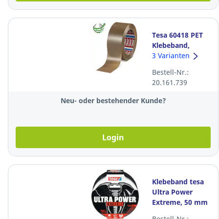
Tesa 60418 PET
Klebeband,
50mmx132m,
3 Varianten
braun, Pack à 6
Bestell-Nr.:
Stück
20.161.739
Neu- oder bestehender Kunde?
Login
Klebeband tesa
Ultra Power
Extreme, 50 mm
x 25 m, schwarz
Bestell-Nr.: