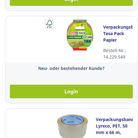
Verpackungsba
Tesa Pack
Papier
Standard
Bestell-Nr.:
ecoLogo
14.229.549
58293, 38 mm
x 25 m, braun
Neu- oder bestehender Kunde?
Login
Verpackungsband,
Lyreco, PET, 50
mm x 66 m,