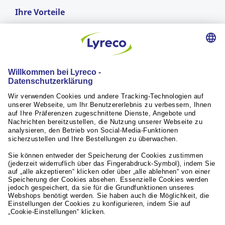
Ihre Vorteile
GRATIS LIEFERUNG
ab einem Bestellwert von CHF 50.-
Lieferung am nächsten Arbeitstag*
für Bestellungen vor 17:00 Uhr
RÜCKGABERECHT
innerhalb von 30 Tagen
Weiterführende Links
Servicequalität
Aktuelles / Presse
Unsere Partner
© Lyreco 2026