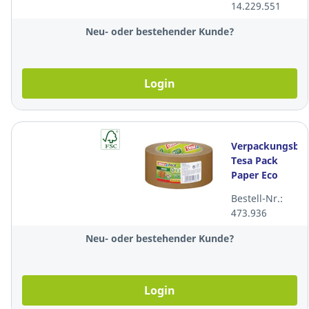
14.229.551
braun, Pack à
3 Rol.
Neu- oder bestehender Kunde?
Login
Verpackungsba
Tesa Pack
Paper Eco
57180, 50 mm
Bestell-Nr.:
x 50 m, braun
473.936
Neu- oder bestehender Kunde?
Login