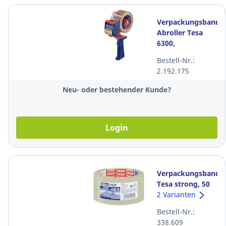
Verpackungsband
Abroller Tesa
6300,
50mmx66m
Bestell-Nr.:
2.192.175
Neu- oder bestehender Kunde?
Login
Verpackungsband
Tesa strong, 50
mm x 66 m,
2 Varianten
transparent
Bestell-Nr.:
338.609