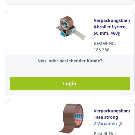
Verpackungsband
Abroller Lyreco,
50 mm, 460g
Bestell-Nr.:
186.386
Neu- oder bestehender Kunde?
Login
Verpackungsband
Tesa strong
4024, 50 mm x 66
2 Varianten
m, braun,
Bestell-Nr.: