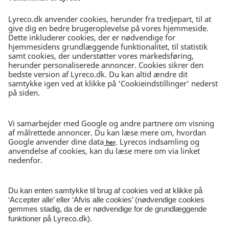
ET NEMMERE ARBEJDSLIV
FRI FRAGT
Bestil for min. 699 kr.
DAG-TIL-DAG-LEVERING
Bestil inden kl. 15.30
30 DAGES RETURRET
I ubrudt emballage
NYHEDSBREV
Tilmeld nyhedsbrev
© Lyreco 2026 | CVR-nr 62545313
Persondatapolitik
|
Salgs- og