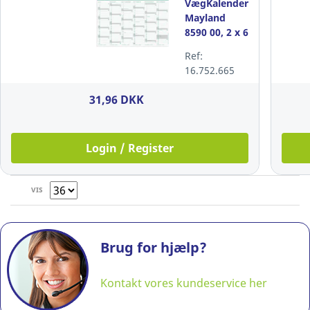
VægKalender,
Mayland
8590 00, 2 x 6
måneder,
Ref:
2026/27, A4
16.752.665
31,96 DKK
Login / Register
VIS
Brug for hjælp?
Kontakt vores kundeservice her