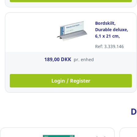
Bordskilt,
Durable deluxe,
6,1 x 21 cm,
pakke a 2 stk
Ref: 3.339.146
189,00 DKK
pr. enhed
Login / Register
D