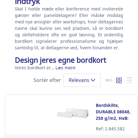
indtryk
Skal I holde møde eller konference med inviterede
gæster eller paneldetagere? Eller måske middag
med nye ansigter eller workshops, hvor deltagernes
navne skal kunne ses ved pladsen, så er bordkort
og skilteholdere ofte en god løsning. Et ordentlig
bordkort signalerer professionalisme og hjælper
samtidig til, at deltagerne ved, hvem hinanden er.
Design jeres egne bordkort
Vores bordkort er…
Læs mere
Sortér efter
Relevans
VIS I:
Bordskilte,
DURABLE 08048,
250 g/m2, HxB:
61 x 210 mm,
Ref: 2.845.582
hvid, pakke med
100 stk