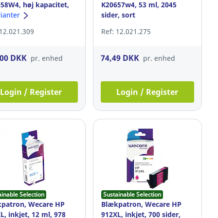
58W4, høj kapacitet,
K20657w4, 53 ml, 2045
l, 1765 sider, cyan
rianter
sider, sort
 12.021.309
Ref: 12.021.275
,00 DKK
74,49 DKK
pr. enhed
pr. enhed
Login / Register
Login / Register
ainable Selection
Sustainable Selection
patron, Wecare HP
Blækpatron, Wecare HP
L, inkjet, 12 ml, 978
912XL, inkjet, 700 sider,