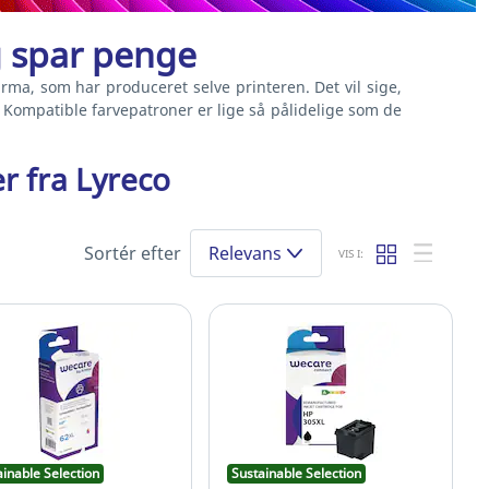
 spar penge
rma, som har produceret selve printeren. Det vil sige,
Kompatible farvepatroner er lige så pålidelige som de
r fra Lyreco
Sortér efter
Relevans
VIS I:
ainable Selection
Sustainable Selection