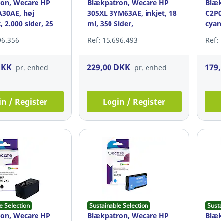
on, Wecare HP
Blækpatron, Wecare HP
Blæk
A30AE, høj
305XL 3YM63AE, inkjet, 18
C2P0
, 2.000 sider, 25
ml, 350 Sider,
cya
cyan/magenta/gul
96.356
Ref: 15.696.493
Ref:
DKK
229,00 DKK
179
pr. enhed
pr. enhed
in / Register
Login / Register
e Selection
Sustainable Selection
Sust
on, Wecare HP
Blækpatron, Wecare HP
Blæk