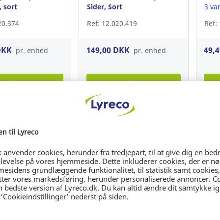
, sort
Sider, Sort
side
3 va
20.374
Ref: 12.020.419
Ref:
DKK
149,00 DKK
49,
pr. enhed
pr. enhed
in / Register
Login / Register
e Selection
Sustainable Selection
Sust
on, Wecare HP
Blækpatron, Wecare HP
Blæk
0 Sider, Sort
304XL N9K07AE, 450 sider,
303X
cyan/magenta/gul
cya