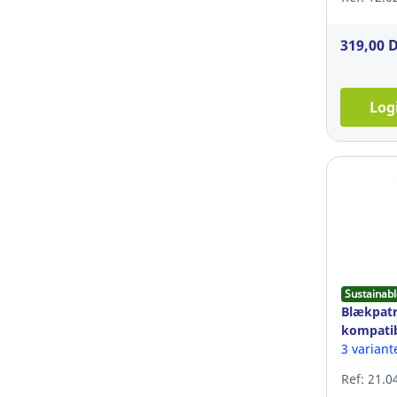
319,00 
Log
Sustainabl
Blækpatr
kompatib
P2V69A ti
3 variant
magenta
Ref: 21.0