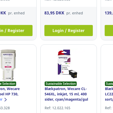
DKK
83,95 DKK
139
pr. enhed
pr. enhed
in / Register
Login / Register
e Selection
Sustainable Selection
Sust
on, Wecare
Blækpatron, Wecare CL-
Blæk
el HP 730,
546XL, inkjet, 15 ml, 400
LC22
l plotter,
er
sider, cyan/magenta/gul
sort
pakk
43.328
Ref: 12.022.165
Ref: