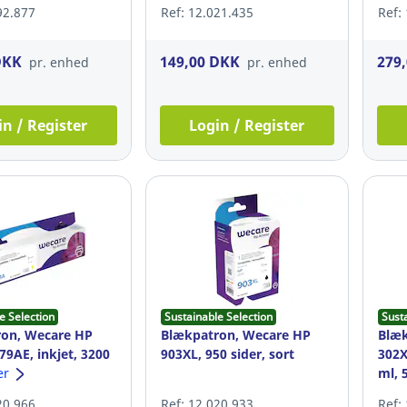
sider, gul
92.877
Ref: 12.021.435
Ref:
DKK
149,00 DKK
279
pr. enhed
pr. enhed
in / Register
Login / Register
e Selection
Sustainable Selection
Sust
on, Wecare HP
Blækpatron, Wecare HP
Blæk
79AE, inkjet, 3200
903XL, 950 sider, sort
302X
l
er
ml, 
20.966
Ref: 12.020.933
Ref: