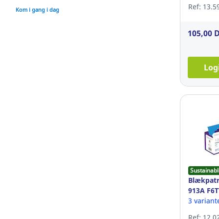
Ref: 13.5
Kom i gang i dag
105,00 
Log
Sustainabl
Blækpatr
913A F6T
sider, gu
3 variant
Ref: 12.0