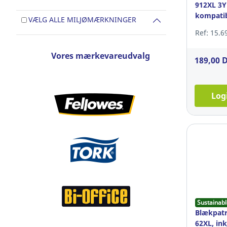
912XL 3Y
kompatibe
VÆLG ALLE MILJØMÆRKNINGER
825 sider
Ref: 15.6
Vores mærkevareudvalg
189,00 
Log
Sustainabl
Blækpatr
62XL, ink