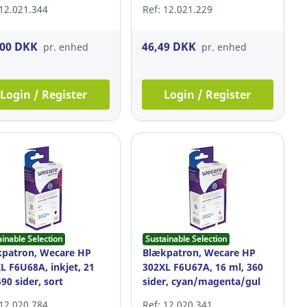
 12.021.344
Ref: 12.021.229
,00 DKK
46,49 DKK
pr. enhed
pr. enhed
Login / Register
Login / Register
ainable Selection
Sustainable Selection
patron, Wecare HP
Blækpatron, Wecare HP
L F6U68A, inkjet, 21
302XL F6U67A, 16 ml, 360
590 sider, sort
sider, cyan/magenta/gul
 12.020.784
Ref: 12.020.341