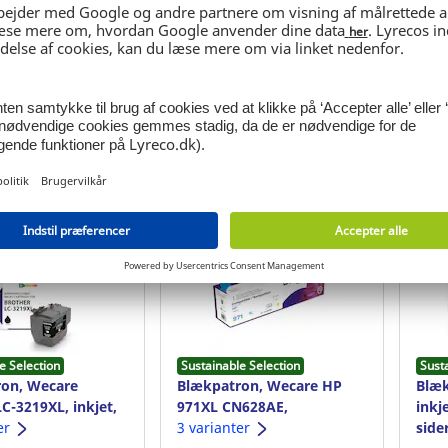
20.396
Ref: 12.020.385
Ref:
DKK
159,00 DKK
295
pr. enhed
pr. enhed
in / Register
Login / Register
e Selection
Sustainable Selection
Sust
on, Wecare
Blækpatron, Wecare HP
Blæk
C-3219XL, inkjet,
971XL CN628AE,
inkj
er, sort
er
kompatibel, 106 ml, 7200
3 varianter
sider