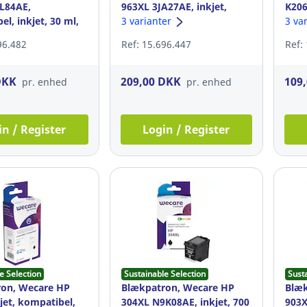
L84AE,
963XL 3JA27AE, inkjet,
K206
l, inkjet, 30 ml,
1.600 sider, 12 ml, cyan
3 varianter
26 m
3 va
, sort
96.482
Ref: 15.696.447
Ref:
DKK
209,00 DKK
109
pr. enhed
pr. enhed
in / Register
Login / Register
e Selection
Sustainable Selection
Sust
on, Wecare HP
Blækpatron, Wecare HP
Blæk
jet, kompatibel,
304XL N9K08AE, inkjet, 700
903X