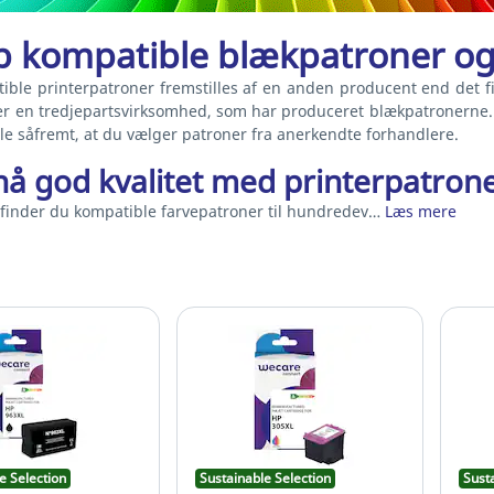
b kompatible blækpatroner og
ible printerpatroner fremstilles af en anden producent end det fi
 er en tredjepartsvirksomhed, som har produceret blækpatronerne. 
ale såfremt, at du vælger patroner fra anerkendte forhandlere.
å god kvalitet med printerpatrone
 finder du kompatible farvepatroner til hundredev…
Læs mere
e Selection
Sustainable Selection
Sust