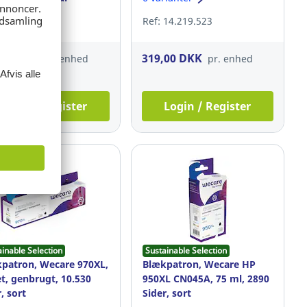
 12.020.408
Ref: 14.219.523
,00 DKK
319,00 DKK
pr. enhed
pr. enhed
Login / Register
Login / Register
ainable Selection
Sustainable Selection
patron, Wecare 970XL,
Blækpatron, Wecare HP
et, genbrugt, 10.530
950XL CN045A, 75 ml, 2890
, sort
Sider, sort