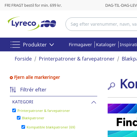
FRI FRAGT bestil for min. 699 kr.
DAG-TIL-DAG-LEVE
Produkter
Firmagaver
Kataloger
Inspirat
Forside
Printerpatroner & farvepatroner
Blækp
Fjern alle markeringer
Ko
Filtrér efter
KATEGORI
Printerpatroner & farvepatroner
Blækpatroner
Kompatible blækpatroner (69)