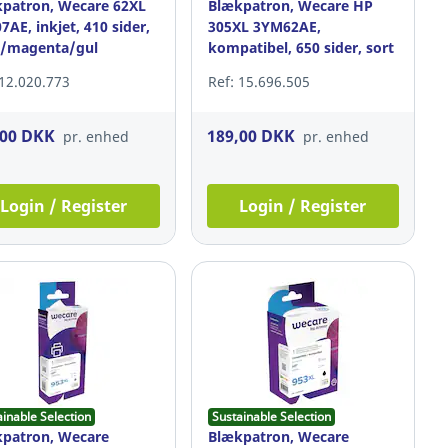
patron, Wecare 62XL
Blækpatron, Wecare HP
7AE, inkjet, 410 sider,
305XL 3YM62AE,
n/magenta/gul
kompatibel, 650 sider, sort
 12.020.773
Ref: 15.696.505
,00 DKK
189,00 DKK
pr. enhed
pr. enhed
Login / Register
Login / Register
ainable Selection
Sustainable Selection
patron, Wecare
Blækpatron, Wecare