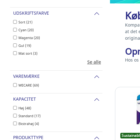
Kø
UDSKRIFTSFARVE
Sort (21)
Kompat
Cyan (20)
at det
origin
Magenta (20)
Gul (19)
Opn
Mat sort (3)
Hos os
Se alle
VAREMÆRKE
WECARE (69)
KAPACITET
Høj (48)
Standard (17)
Ekstrahøj (4)
Sustainabl
PRODUKTTYPE