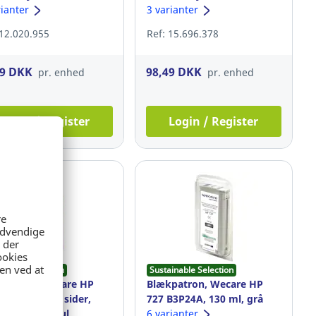
r, cyan
rianter
magenta
3 varianter
 12.020.955
Ref: 15.696.378
49 DKK
98,49 DKK
pr. enhed
pr. enhed
Login / Register
Login / Register
ainable Selection
Sustainable Selection
patron, Wecare HP
Blækpatron, Wecare HP
L, 18 ml, 415 sider,
727 B3P24A, 130 ml, grå
n/magenta/gul
6 varianter