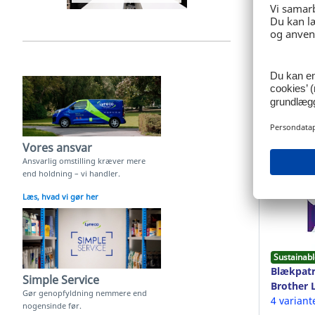
Ref: 12.0
245,00 
Log
Vores ansvar
Ansvarlig omstilling kræver mere
end holdning – vi handler.
Læs, hvad vi gør her
Sustainabl
Blækpatr
Simple Service
Brother L
Gør genopfyldning nemmere end
3.000 sid
4 variant
nogensinde før.