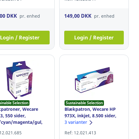
,00 DKK
149,00 DKK
pr. enhed
pr. enhed
Login / Register
Login / Register
ainable Selection
Sustainable Selection
patroner, Wecare
Blækpatron, Wecare HP
3, 550 sider,
973X, inkjet, 8.500 sider,
/cyan/magenta/gul,
magenta
3 varianter
e med 4 stk
 12.021.685
Ref: 12.021.413