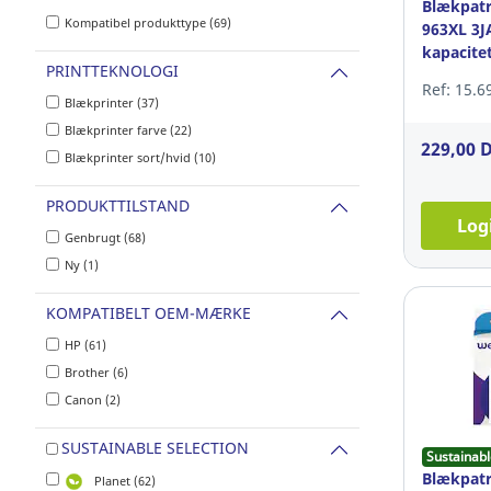
Blækpatr
Kompatibel produkttype (69)
963XL 3J
kapacitet
PRINTTEKNOLOGI
ml, sort
Ref: 15.6
Blækprinter (37)
Blækprinter farve (22)
229,00 
Blækprinter sort/hvid (10)
PRODUKTTILSTAND
Log
Genbrugt (68)
Ny (1)
KOMPATIBELT OEM-MÆRKE
HP (61)
Brother (6)
Canon (2)
SUSTAINABLE SELECTION
Sustainabl
Blækpatr
Planet (62)