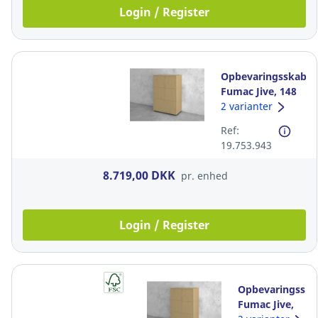
Login / Register
Opbevaringsskab,
Fumac Jive, 148
x78 x 42 cm, eg
2 varianter
Ref:
19.753.943
8.719,00 DKK
pr. enhed
Login / Register
Opbevaringsska
Fumac Jive,