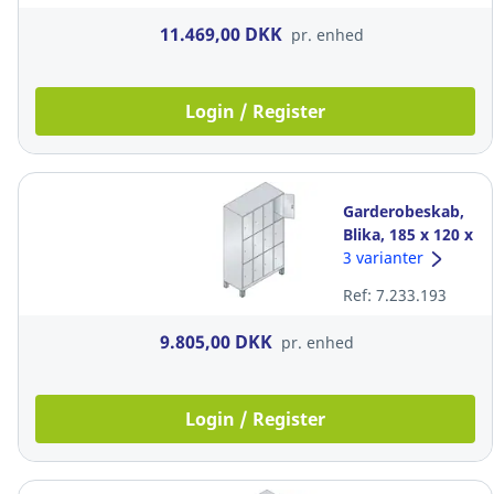
11.469,00 DKK
pr. enhed
Login / Register
Garderobeskab,
Blika, 185 x 120 x
50 cm, 12 rum
3 varianter
grå
Ref: 7.233.193
9.805,00 DKK
pr. enhed
Login / Register