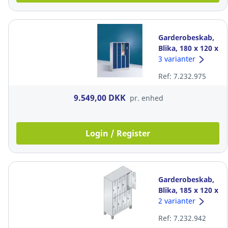
Garderobeskab,
Blika, 180 x 120 x
50 cm, med base,
3 varianter
8 rum blå/grå
Ref: 7.232.975
9.549,00 DKK
pr. enhed
Login / Register
Garderobeskab,
Blika, 185 x 120 x
50 cm, 8 rum
2 varianter
blå/grå
Ref: 7.232.942