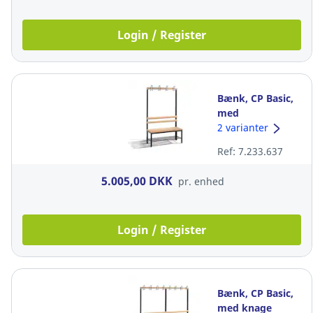
Login / Register
Bænk, CP Basic,
med
skohylde/knage
2 varianter
bøg/antracit, 165
Ref: 7.233.637
x 100 x 40,3 cm
5.005,00 DKK
pr. enhed
Login / Register
Bænk, CP Basic,
med knage