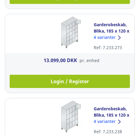
Garderobeskab,
Blika, 185 x 120 x
50 cm, 20 rum
4 varianter
grå
Ref: 7.233.273
13.099,00 DKK
pr. enhed
Login / Register
Garderobeskab,
Blika, 185 x 120 x
50 cm, 16 rum
4 varianter
grå
Ref: 7.233.238