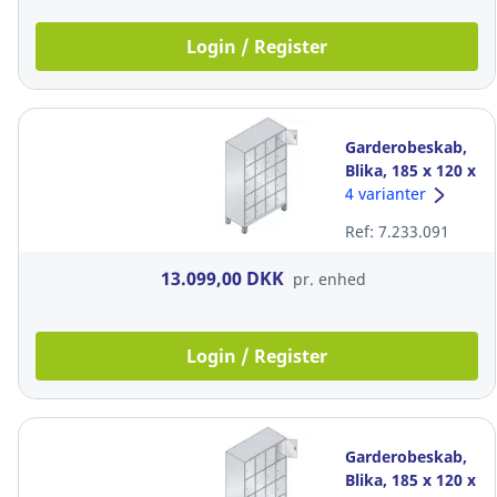
Login / Register
Garderobeskab,
Blika, 185 x 120 x
50 cm, 20 rum
4 varianter
blå/grå
Ref: 7.233.091
13.099,00 DKK
pr. enhed
Login / Register
Garderobeskab,
Blika, 185 x 120 x