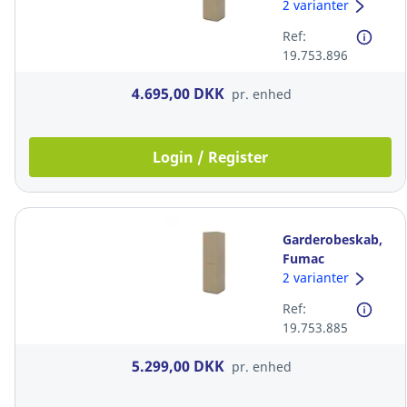
Lighthouse, 219
2 varianter
x 60 x 60 cm, m.
Ref:
bøjlestang, eg
19.753.896
4.695,00 DKK
pr. enhed
Login / Register
Garderobeskab,
Fumac
Lighthouse, 219
2 varianter
x 60 x 60 cm, eg
Ref:
19.753.885
5.299,00 DKK
pr. enhed