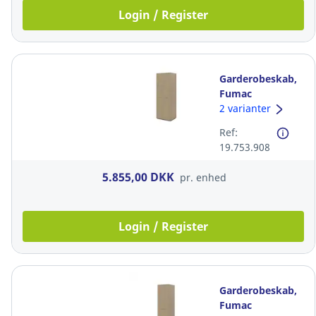
Login / Register
Garderobeskab,
Fumac
Lighthouse, 219
2 varianter
x 78 x 60 cm, eg
Ref:
19.753.908
5.855,00 DKK
pr. enhed
Login / Register
Garderobeskab,
Fumac