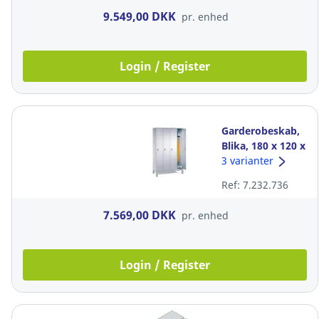
9.549,00 DKK
pr. enhed
Login / Register
Garderobeskab,
Blika, 180 x 120 x
50 cm, med base,
3 varianter
4 rum grå
Ref: 7.232.736
7.569,00 DKK
pr. enhed
Login / Register