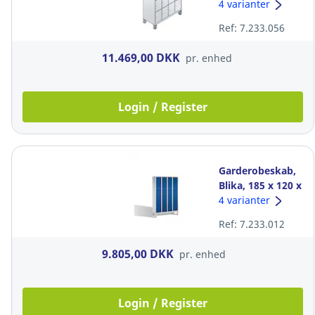
50 cm, 16 rum
4 varianter
blå/grå
Ref: 7.233.056
11.469,00 DKK
pr. enhed
Login / Register
Garderobeskab,
Blika, 185 x 120 x
50 cm, 12 rum
4 varianter
blå/grå
Ref: 7.233.012
9.805,00 DKK
pr. enhed
Login / Register