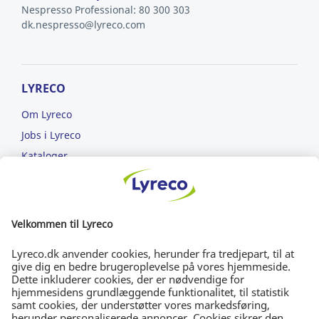
Nespresso Professional: 80 300 303
dk.nespresso@lyreco.com
LYRECO
Om Lyreco
Jobs i Lyreco
Kataloger
Læs om ansvarlighed
ET NEMMERE ARBEJDSLIV
FRI FRAGT
Bestil for min. 699 kr.
DAG-TIL-DAG-LEVERING