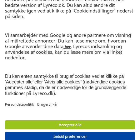
Bestil inden kl. 15.30
30 DAGES RETURRET
I ubrudt emballage
NYHEDSBREV
Tilmeld nyhedsbrev
© Lyreco 2026 | CVR-nr 62545313
Persondatapolitik
|
Salgs- og
leveringsbetingelser
|
Brugervilkår
|
Miljø- og
emballageafgift
|
Smiley rapport
|
Digital
tilgængelighed
|
|
|
Cookieindstillinger
|
Site
Map