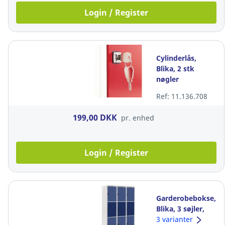
Login / Register
Cylinderlås,
Blika, 2 stk
nøgler
medfølger
Ref: 11.136.708
199,00 DKK
pr. enhed
Login / Register
Garderobebokse,
Blika, 3 søjler,
blå, 9 rum
3 varianter