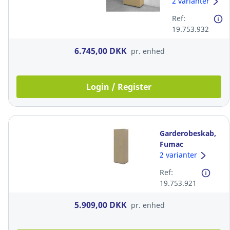
113 x 78 x 42
2 varianter
cm, eg
Ref:
19.753.932
6.745,00 DKK
pr. enhed
Login / Register
Garderobeskab,
Fumac
Lighthouse, 219
2 varianter
x 78 x 60 cm, m.
Ref:
bøjlestang, eg
19.753.921
5.909,00 DKK
pr. enhed