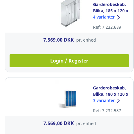
Garderobeskab,
Blika, 185 x 120 x
50 cm, 4 rum grå
4 varianter
Ref: 7.232.689
7.569,00 DKK
pr. enhed
Login / Register
Garderobeskab,
Blika, 180 x 120 x
50 cm, med base,
3 varianter
4 rum blå/grå
Ref: 7.232.587
7.569,00 DKK
pr. enhed