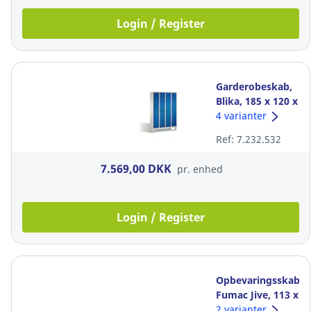
Login / Register
Garderobeskab,
Blika, 185 x 120 x
50 cm, 4 rum
4 varianter
blå/grå
Ref: 7.232.532
7.569,00 DKK
pr. enhed
Login / Register
Opbevaringsskab,
Fumac Jive, 113 x
116 x 42 cm, eg
2 varianter