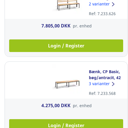
bøg/antracit, 165
2 varianter
x 196 x 40,3 cm
Ref: 7.233.626
7.805,00 DKK
pr. enhed
Login / Register
Bænk, CP Basic,
bøg/antracit, 42
x 196 x 35,3 cm
3 varianter
Ref: 7.233.568
4.275,00 DKK
pr. enhed
Login / Register