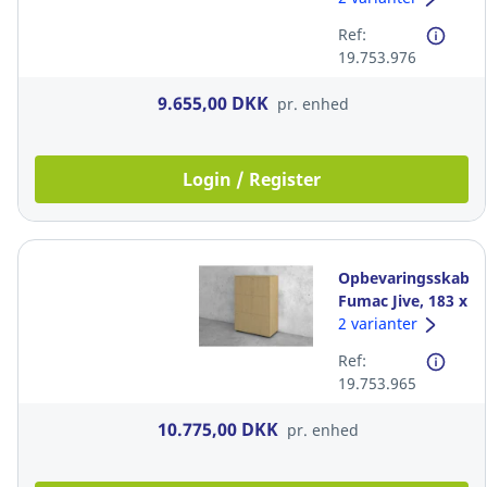
Ref:
19.753.976
9.655,00 DKK
pr. enhed
Login / Register
Opbevaringsskab,
Fumac Jive, 183 x
78 x 42 cm, eg
2 varianter
Ref:
19.753.965
10.775,00 DKK
pr. enhed