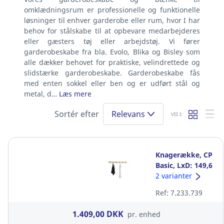
omklædningsrum er professionelle og funktionelle
løsninger til enhver garderobe eller rum, hvor I har
behov for stålskabe til at opbevare medarbejderes
eller gæsters tøj eller arbejdstøj. Vi fører
garderobeskabe fra bla. Evolo, Blika og Bisley som
alle dækker behovet for praktiske, velindrettede og
slidstærke garderobeskabe. Garderobeskabe fås
med enten sokkel eller ben og er udført stål og
metal, d…
Læs mere
Sortér efter
Relevans
VIS I:
Knagerække, CP
Basic, LxD: 149,6
x 6,8 cm,
2 varianter
bøg/antracit, 6
Ref: 7.233.739
knager
1.409,00 DKK
pr. enhed