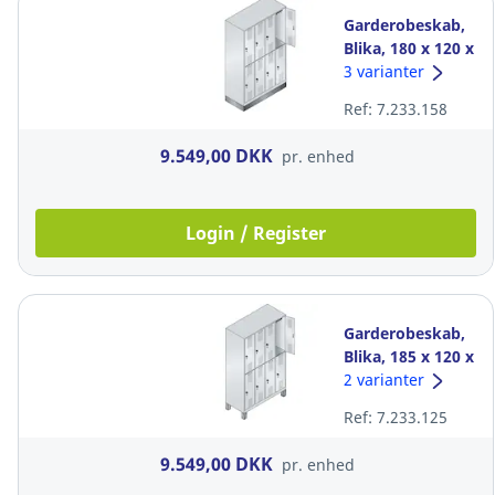
Garderobeskab,
Blika, 180 x 120 x
50 cm, med base,
3 varianter
8 rum grå
Ref: 7.233.158
9.549,00 DKK
pr. enhed
Login / Register
Garderobeskab,
Blika, 185 x 120 x
50 cm, 8 rum grå
2 varianter
Ref: 7.233.125
9.549,00 DKK
pr. enhed