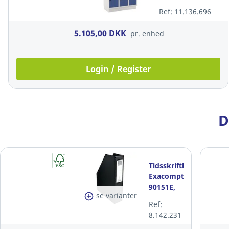
Ref: 11.136.696
5.105,00 DKK
pr. enhed
Login / Register
D
Tidsskriftkassette,
Exacompta
90151E,
se varianter
A4,
Ref:
HxBxD:
8.142.231
31 x 7 x