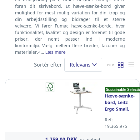
foran dit skrivebord. Et hæve-sænke-bord giver
mulighed for mest mulig variation for din krop og
din arbejdsstilling og bidrager til et større
velvære. Vi fører Fumac hæve-sænke-borde, hvor
funktionalitet, kvalitet og design er forenet til gode
priser, der nemt passer ind i moderne
kontormiljø. Vælg mellem flere breder, faconer og
materialer.<…
Læs mere
Sortér efter
Relevans
VIS I:
Sustainable Selecti
Hæve-sænke-
bord, Leitz
Ergo Small,
80 x 60 cm,
Ref:
med hjul,
19.365.975
hvid
1.759,00 DKK
pr. enhed