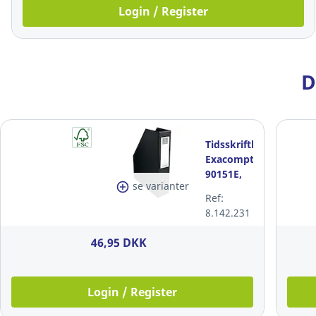
Login / Register
D
Tidsskriftkassette,
Exacompta
90151E,
se varianter
A4,
Ref:
HxBxD:
8.142.231
31 x 7 x
23 cm,
46,95 DKK
sort
Login / Register