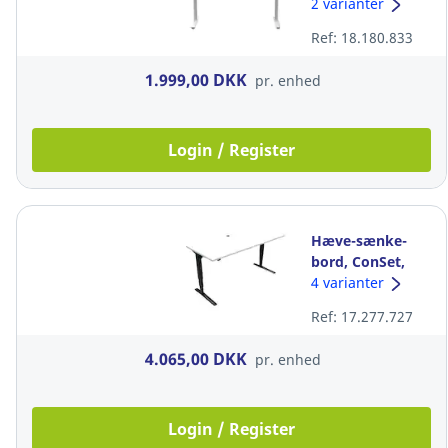
HeighTivity, 68-
2 varianter
118 x 60 x 140,
Ref: 18.180.833
hvidt
1.999,00 DKK
pr. enhed
Login / Register
Hæve-sænke-
bord, ConSet,
kabelhul, 80 x
4 varianter
180 cm, hvid 65-
Ref: 17.277.727
125 cm
4.065,00 DKK
pr. enhed
Login / Register