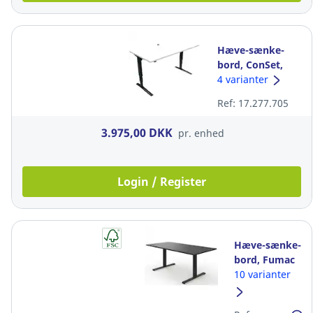
Hæve-sænke-
bord, ConSet,
kabelhul, 80 x
4 varianter
160 cm, hvid 65-
Ref: 17.277.705
125 cm
3.975,00 DKK
pr. enhed
Login / Register
Hæve-sænke-
bord, Fumac
Upgrade, D:
10 varianter
80 cm,
sort/sort 160