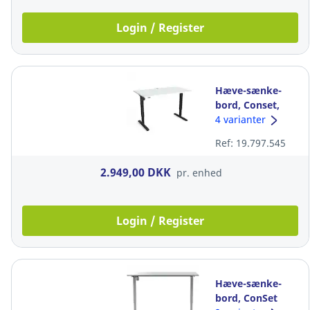
Login / Register
Hæve-sænke-
bord, Conset,
hvid/sort, B: 80
4 varianter
cm, L: 140 cm 80
Ref: 19.797.545
kg
2.949,00 DKK
pr. enhed
Login / Register
Hæve-sænke-
bord, ConSet