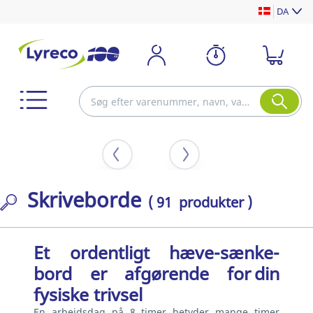
DA
Skriveborde
( 91 produkter )
Et ordentligt hæve-sænke-
bord er afgørende for din
fysiske trivsel
En arbejdsdag på 8 timer betyder mange timer