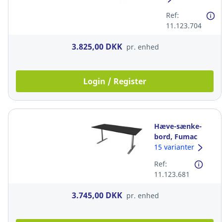
100 cm,
Ref:
sort/alu 200
11.123.704
cm
3.825,00 DKK
pr. enhed
Login / Register
Hæve-sænke-
bord, Fumac
Shape, D: 80 cm,
15 varianter
sort/alu 200 cm
Ref:
11.123.681
3.745,00 DKK
pr. enhed