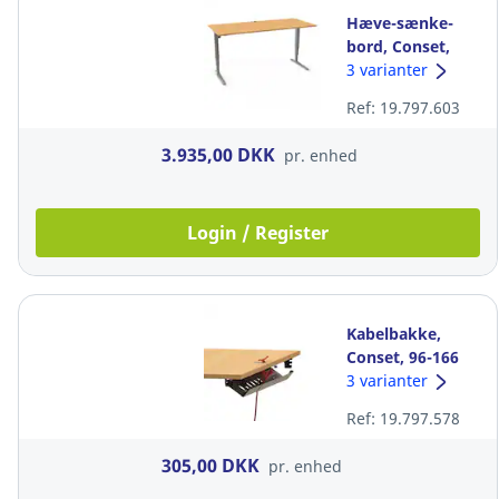
Hæve-sænke-
bord, Conset,
bærer 100 kg, 80
3 varianter
x 180 cm,
Ref: 19.797.603
bøg/sølv
3.935,00 DKK
pr. enhed
Login / Register
Kabelbakke,
Conset, 96-166
cm, sort
3 varianter
Ref: 19.797.578
305,00 DKK
pr. enhed