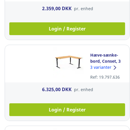
2.359,00 DKK
pr. enhed
Login / Register
Hæve-sænke-
bord, Conset, 3
ben, 80 x 180 cm,
3 varianter
bøg/sort
Ref: 19.797.636
6.325,00 DKK
pr. enhed
Login / Register