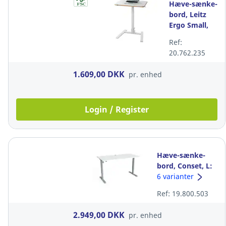
Hæve-sænke-
bord, Leitz
Ergo Small,
foldbart, 65 x
Ref:
46 cm, hvid
20.762.235
1.609,00 DKK
pr. enhed
Login / Register
Hæve-sænke-
bord, Conset, L:
160 cm hvid
6 varianter
Ref: 19.800.503
2.949,00 DKK
pr. enhed