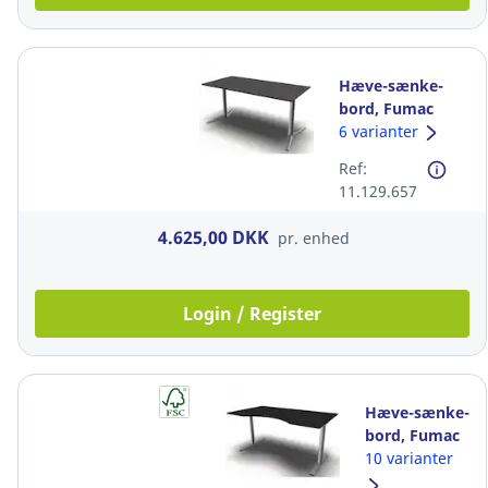
Hæve-sænke-
bord, Fumac
Switch, D: 80 cm,
6 varianter
sort/alum. 180
Ref:
cm
11.129.657
4.625,00 DKK
pr. enhed
Login / Register
Hæve-sænke-
bord, Fumac
Shape,
10 varianter
mavebue, D: