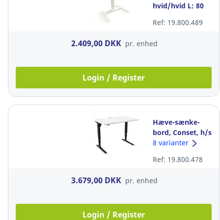
hvid/hvid L: 80
cm
Ref: 19.800.489
2.409,00 DKK
pr. enhed
Login / Register
Hæve-sænke-
bord, Conset, h/s
120 cm 100 kg
8 varianter
Ref: 19.800.478
3.679,00 DKK
pr. enhed
Login / Register