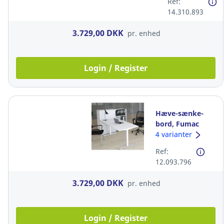
Ref:
cm
14.310.893
3.729,00 DKK
pr. enhed
Login / Register
Hæve-sænke-
bord, Fumac
Block, D: 80 cm,
4 varianter
hvid/hvid 200 cm
Ref:
12.093.796
3.729,00 DKK
pr. enhed
Login / Register