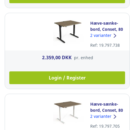
Hæve-sænke-
bord, Conset, 80
x 100 cm,
2 varianter
valnød/sort
Ref: 19.797.738
2.359,00 DKK
pr. enhed
Login / Register
Hæve-sænke-
bord, Conset, 80
x 100 cm,
2 varianter
valnød/hvid
Ref: 19.797.705