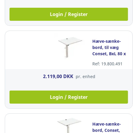
Login / Register
Hæve-sænke-
bord, til væg
Conset, BxL 80 x
60 cm, hvid/hvid
Ref: 19.800.491
2.119,00 DKK
pr. enhed
Login / Register
Hæve-sænke-
bord, Conset,