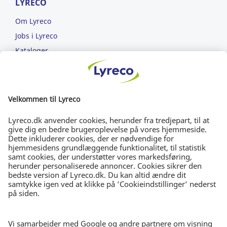
LYRECO
Om Lyreco
Jobs i Lyreco
Kataloger
Læs om ansvarlighed
ET NEMMERE ARBEJDSLIV
FRI FRAGT
Bestil for min. 699 kr.
DAG-TIL-DAG-LEVERING
Bestil inden kl. 15.30
30 DAGES RETURRET
I ubrudt emballage