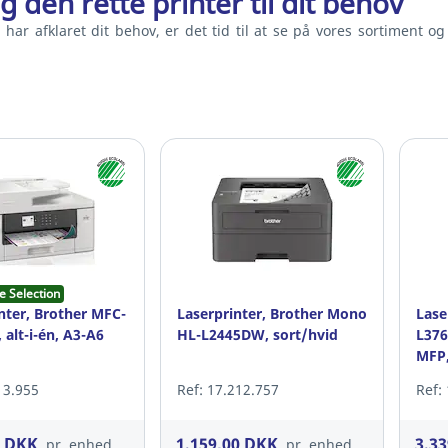
g den rette printer til dit behov
 har afklaret dit behov, er det tid til at se på vores sortiment 
e Selection
nter, Brother MFC-
Laserprinter, Brother Mono
Lase
alt-i-én, A3-A6
HL-L2445DW, sort/hvid
L376
MFP,
13.955
Ref: 17.212.757
Ref:
0 DKK
1.159,00 DKK
3.3
pr. enhed
pr. enhed