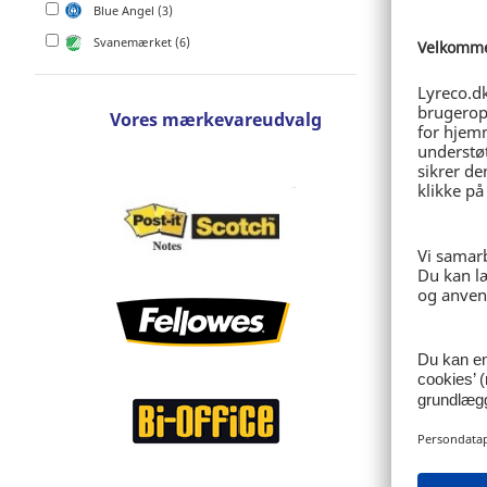
Blue Angel (3)
Log
Svanemærket (6)
Vores mærkevareudvalg
Multifun
Brother 
Ref: 22.0
3.375,0