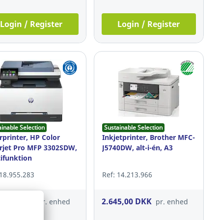
Login / Register
Login / Register
ainable Selection
Sustainable Selection
rprinter, HP Color
Inkjetprinter, Brother MFC-
rjet Pro MFP 3302SDW,
J5740DW, alt-i-én, A3
ifunktion
 18.955.283
Ref: 14.213.966
45,00 DKK
2.645,00 DKK
pr. enhed
pr. enhed