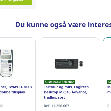
Du kunne også være interes
Sustainable Selection
S
ner, Texas TI-30XB
Tastatur og mus, Logitech
Ma
 dobbeltdisplay
Desktop MK540 Advance,
m
trådløs, sort
061
Ref: 11.256.667
Re