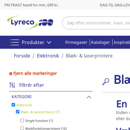
FRI FRAGT bestil for min. 699 kr.
DAG-TIL-DAG-LEVE
Produkter
Firmagaver
Kataloger
Inspirat
Forside
Elektronik
Blæk- & laserprintere
Fjern alle markeringer
Bl
Filtrér efter
KATEGORI
En 
Elektronik
Blæk- & laserprintere (17)
Inden d
eller d
Single function (1)
Multifunktionsprintere (16)