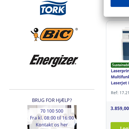
Log
Sustainabl
Laserpri
Multifun
LaserJet 
one
Ref: 17.2
BRUG FOR HJÆLP?
3.859,0
70 100 500
Fra kl. 08:00 til 16:00
Kontakt os her
Log