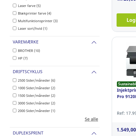
Laser farve (5)
Blækprinter farve (4)
Log
Multifunktionsprinter (3)
Laser sort/hvid (1)
VAREMÆRKE
BROTHER (10)
HP (7)
DRIFTSCYKLUS
2500 Sider/måneder (6)
Sustainabl
1000 Sider/måneder (2)
Injektpri
1500 Sider/måneder (2)
Pro 9120E
3000 Sider/måneder (2)
2000 Sider/måneder (1)
Ref: 17.9
Se alle
1.549,0
DUPLEKSPRINT