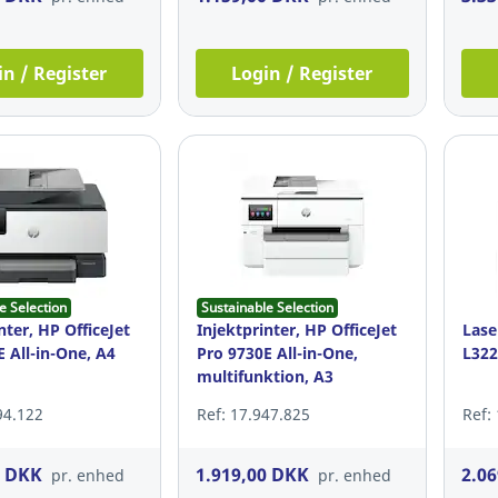
in / Register
Login / Register
e Selection
Sustainable Selection
nter, HP OfficeJet
Injektprinter, HP OfficeJet
Lase
 All-in-One, A4
Pro 9730E All-in-One,
L322
multifunktion, A3
94.122
Ref: 17.947.825
Ref:
0 DKK
1.919,00 DKK
2.0
pr. enhed
pr. enhed