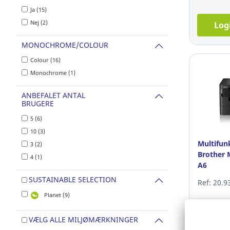
Ja (15)
Nej (2)
Log
MONOCHROME/COLOUR
Colour (16)
Monochrome (1)
ANBEFALET ANTAL
BRUGERE
5 (6)
10 (3)
Multifun
3 (2)
Brother 
4 (1)
A6
SUSTAINABLE SELECTION
Ref: 20.9
Planet (9)
1.819,0
VÆLG ALLE MILJØMÆRKNINGER