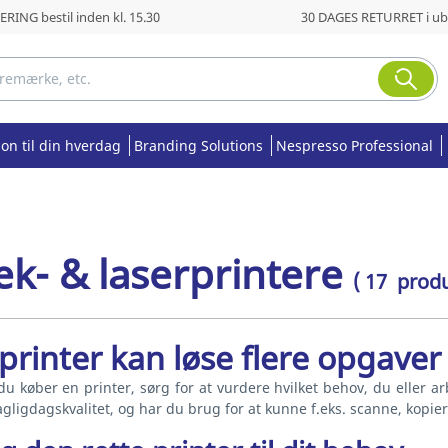
RING bestil inden kl. 15.30
30 DAGES RETURRET i ub
ion til din hverdag
Branding Solutions
Nespresso Professional
æk- & laserprintere
( 17 produ
printer kan løse flere opgave
u køber en printer, sørg for at vurdere hvilket behov, du eller arb
agligdagskvalitet, og har du brug for at kunne f.eks. scanne, kopier