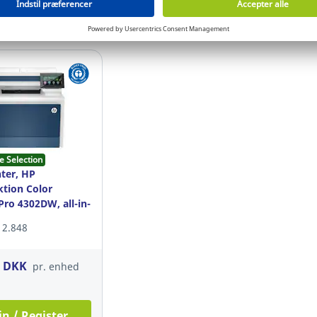
in / Register
Login / Register
e Selection
nter, HP
ktion Color
Pro 4302DW, all-in-
12.848
0 DKK
pr. enhed
in / Register