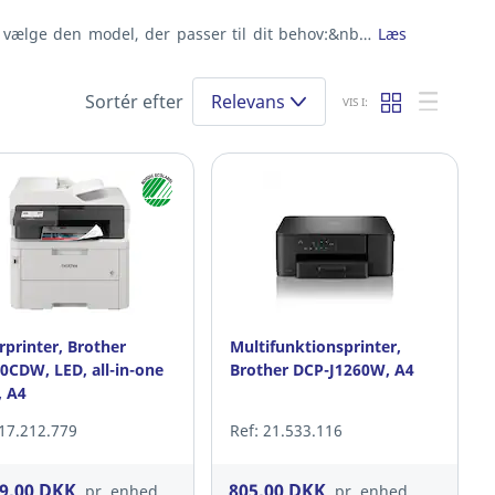
og vælge den model, der passer til dit behov:&nb…
Læs
Sortér efter
Relevans
VIS I:
rprinter, Brother
Multifunktionsprinter,
0CDW, LED, all-in-one
Brother DCP-J1260W, A4
 A4
 17.212.779
Ref: 21.533.116
39,00 DKK
805,00 DKK
pr. enhed
pr. enhed