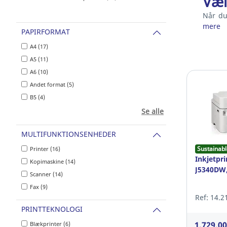
Væl
Når du
mere
PAPIRFORMAT
A4 (17)
A5 (11)
A6 (10)
Andet format (5)
B5 (4)
Se alle
MULTIFUNKTIONSENHEDER
Sustainabl
Printer (16)
Inkjetpri
Kopimaskine (14)
J5340DW, 
Scanner (14)
Fax (9)
Ref: 14.2
PRINTTEKNOLOGI
1.729,0
Blækprinter (6)