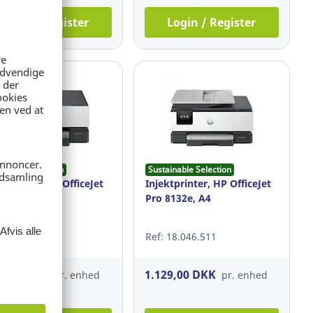
Login / Register
Login / Register
ainable Selection
Sustainable Selection
etprinter, HP OfficeJet
Injektprinter, HP OfficeJet
9110b
Pro 8132e, A4
 19.202.973
Ref: 18.046.511
19,00 DKK
1.129,00 DKK
pr. enhed
pr. enhed