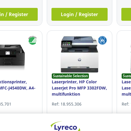
in / Register
Login / Register
Sustainable Selection
Sust
ktionsprinter,
Laserprinter, HP Color
Lase
MFC-J4540DW, A4-
Laserjet Pro MFP 3302FDW,
Lase
multifunktion
mult
35.701
Ref: 18.955.306
Ref:
0 DKK
3.299,00 DKK
3.4
pr. enhed
pr. enhed