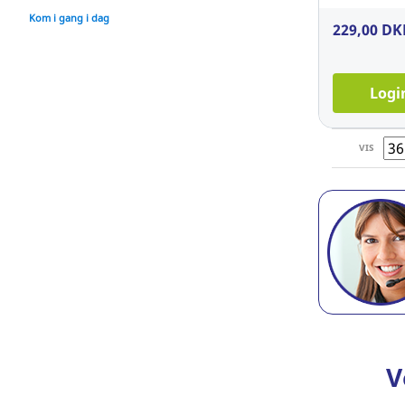
Kom i gang i dag
229,00 DK
Logi
VIS
V