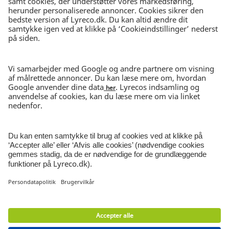
DAG-TIL-DAG-LEVERING
Bestil inden kl. 15.30
30 DAGES RETURRET
I ubrudt emballage
NYHEDSBREV
Tilmeld nyhedsbrev
© Lyreco 2026 | CVR-nr 62545313
Persondatapolitik
|
Salgs- og
leveringsbetingelser
|
Brugervilkår
|
Miljø- og
emballageafgift
|
Smiley rapport
|
Digital
tilgængelighed
|
|
|
Cookieindstillinger
|
Site
Map