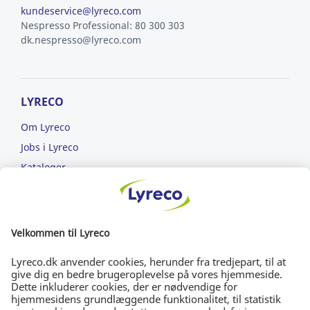
kundeservice@lyreco.com
Nespresso Professional: 80 300 303
dk.nespresso@lyreco.com
LYRECO
Om Lyreco
Jobs i Lyreco
Kataloger
Læs om ansvarlighed
ET NEMMERE ARBEJDSLIV
FRI FRAGT
Bestil for min. 699 kr.