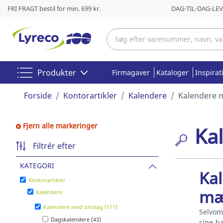
FRI FRAGT bestil for min. 699 kr.
DAG-TIL-DAG-LEVE
Produkter
Firmagaver
Kataloger
Inspirat
Forside
Kontorartikler
Kalendere
Kalendere 
Fjern alle markeringer
Ka
Filtrér efter
KATEGORI
Ka
Kontorartikler
mæ
Kalendere
Kalendere med omslag (111)
Selvom 
Dagskalendere (43)
sine h