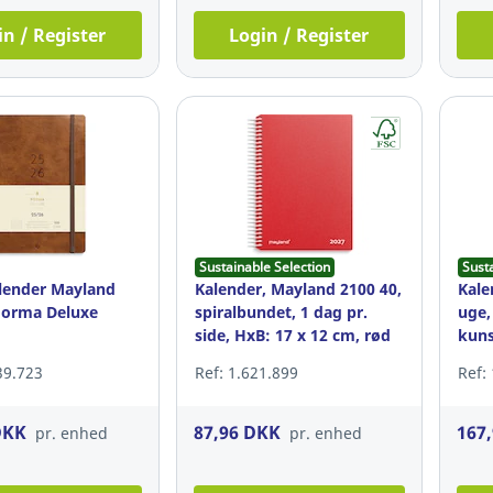
in / Register
Login / Register
Sustainable Selection
Sust
lender Mayland
Kalender, Mayland 2100 40,
Kale
Forma Deluxe
spiralbundet, 1 dag pr.
uge,
side, HxB: 17 x 12 cm, rød
kuns
HxB:
39.723
Ref: 1.621.899
Ref:
DKK
87,96 DKK
167
pr. enhed
pr. enhed