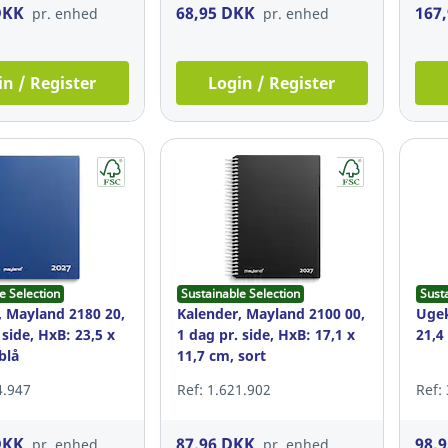
DKK
68,95 DKK
167
pr. enhed
pr. enhed
in / Register
Login / Register
e Selection
Sustainable Selection
Sust
, Mayland 2180 20,
Kalender, Mayland 2100 00,
Ugek
 side, HxB: 23,5 x
1 dag pr. side, HxB: 17,1 x
21,4
blå
11,7 cm, sort
4.947
Ref: 1.621.902
Ref:
DKK
87,96 DKK
98,
pr. enhed
pr. enhed