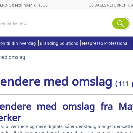
RING bestil inden kl. 15.30
30 DAGES RETURRET i ub
ion til din hverdag
Branding Solutions
Nespresso Professional
med omslag
lendere med omslag
( 111 
lendere med omslag fra Ma
rker
vi bliver mere og mere digitale, så er der stadig mange, der sætt
ænder. En kalender med omslag er oplagt at have med i tasken, når