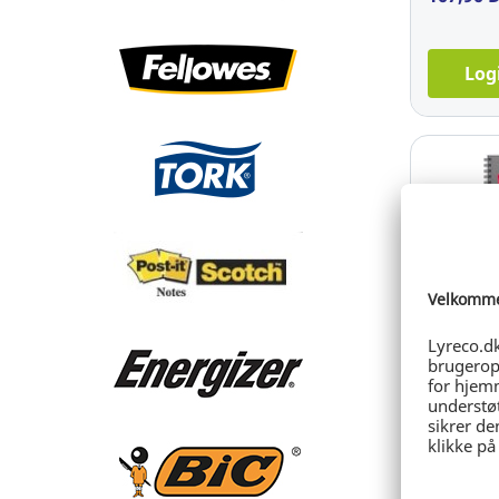
Log
Sustainabl
Kalender
10-års, A
illustrat
Ref: 2.76
159,96 