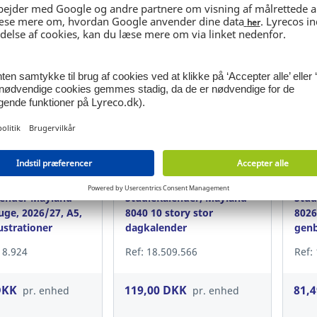
in / Register
Login / Register
ender Mayland
StudieKalender, Mayland
Stud
uge, 2026/27, A5,
8040 10 story stor
8026
ustrationer
dagkalender
genb
18.924
Ref: 18.509.566
Ref:
DKK
119,00 DKK
81,
pr. enhed
pr. enhed