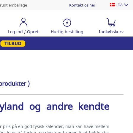
DA
rudt emballage
Kontakt os her
Log ind / Opret
Hurtig bestilling
Indkøbskurv
produkter )
yland og andre kendte
er pris på en god fysisk kalender, man kan have mellem
 du er på farten, og den kan bruges til at holde styr