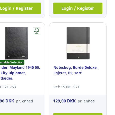
Login / Register
Login / Register
ainable Selection
nder, Mayland 1940 00,
Notesbog, Burde Deluxe,
 City Diplomat,
linjeret, B5, sort
tlæder,
24,5x16,8cm, sort
 1.621.753
Ref: 15.085.971
,96 DKK
129,00 DKK
pr. enhed
pr. enhed