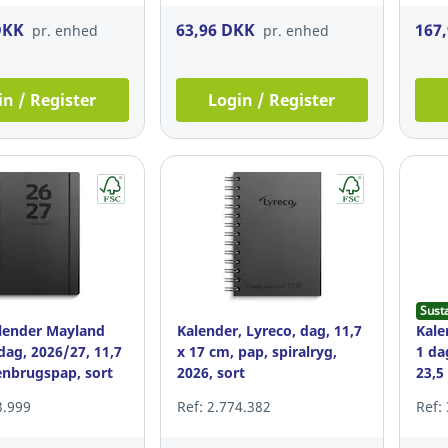
DKK
63,96 DKK
167
pr. enhed
pr. enhed
in / Register
Login / Register
Sust
lender Mayland
Kalender, Lyreco, dag, 11,7
Kale
dag, 2026/27, 11,7
x 17 cm, pap, spiralryg,
1 da
genbrugspap, sort
2026, sort
23,5
3.999
Ref: 2.774.382
Ref: