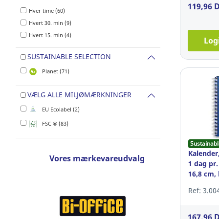
119,96 
Hver time (60)
Hvert 30. min (9)
Hvert 15. min (4)
Log
SUSTAINABLE SELECTION
Planet (71)
VÆLG ALLE MILJØMÆRKNINGER
EU Ecolabel (2)
FSC ® (83)
Sustainabl
Kalender
Vores mærkevareudvalg
1 dag pr.
16,8 cm, 
Ref: 3.00
167,96 