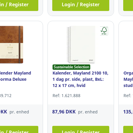
in / Register
Login / Register
Sustainable Selection
lender Mayland
Kalender, Mayland 2100 10,
Orga
Forma Deluxe
1 dag pr. side, plast, BxL:
Mayl
12 x 17 cm, hvid
stud
39.712
Ref: 1.621.888
Ref:
DKK
87,96 DKK
135
pr. enhed
pr. enhed
in / Register
Login / Register