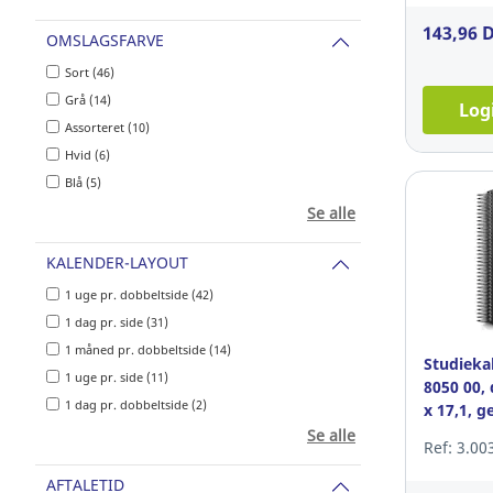
143,96 
OMSLAGSFARVE
Sort (46)
Grå (14)
Log
Assorteret (10)
Hvid (6)
Blå (5)
Se alle
KALENDER-LAYOUT
1 uge pr. dobbeltside (42)
1 dag pr. side (31)
1 måned pr. dobbeltside (14)
Studieka
1 uge pr. side (11)
8050 00, 
1 dag pr. dobbeltside (2)
x 17,1, 
Se alle
Ref: 3.00
AFTALETID