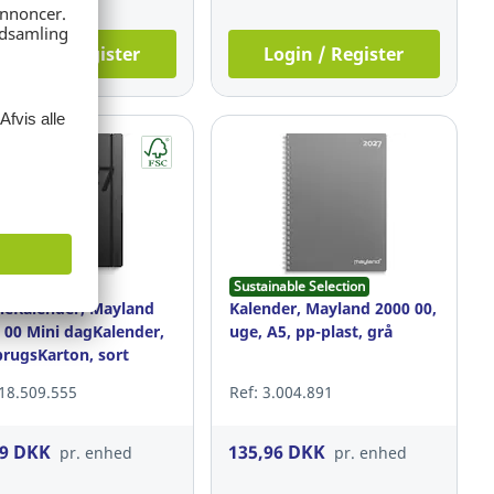
Login / Register
Login / Register
Sustainable Selection
ieKalender, Mayland
Kalender, Mayland 2000 00,
 00 Mini dagKalender,
uge, A5, pp-plast, grå
rugsKarton, sort
 18.509.555
Ref: 3.004.891
49 DKK
135,96 DKK
pr. enhed
pr. enhed