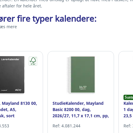
 aftaler for hele året.
fører fire typer kalendere:
Læs mere
Sust
, Mayland 8130 00,
StudieKalender, Mayland
Kale
det, A5,
Basic 8200 00, dag,
1 da
k, sort
2026/27, 11,7 x 17,1 cm, pp,
23,5
grå
3.553
Ref: 4.081.244
Ref: