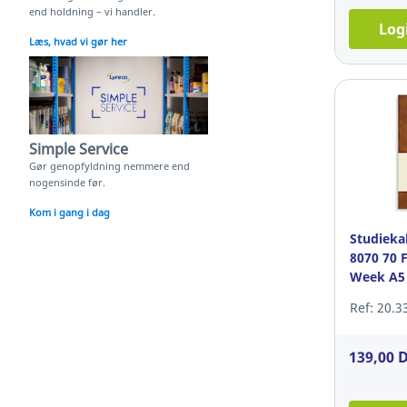
end holdning – vi handler.
Log
Læs, hvad vi gør her
Simple Service
Gør genopfyldning nemmere end
nogensinde før.
Kom i gang i dag
Studieka
8070 70 
Week A5
Ref: 20.3
139,00 