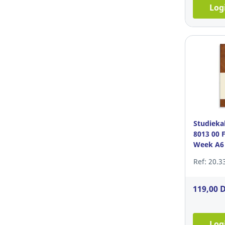
Log
Studieka
8013 00 
Week A6
Ref: 20.3
119,00 
Log