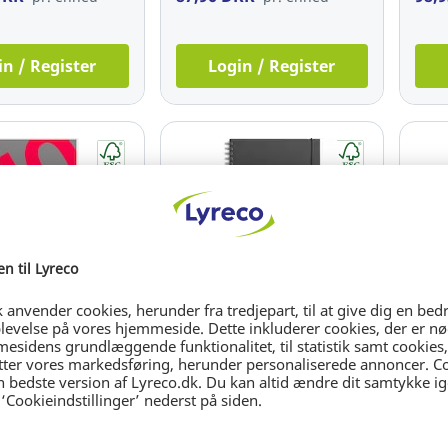
in / Register
Login / Register
e Selection
, Mayland 1470 00,
StudieKalender, Mayland
Lære
5, plast, grå
8154 00, uge, A5
8140
ion
16,8
8.698
Ref: 15.084.408
Ref:
DKK
127,96 DKK
79,
pr. enhed
pr. enhed