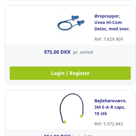
Ørepropper,
Uvex Hi-Com
Detec, med snor,
pakke a 100 par
Ref: 7.829.909
975,00 DKK
pr. enhed
Login / Register
Bøjlehøreværn,
3M E-A-R caps,
10 stk
Ref: 5.972.843