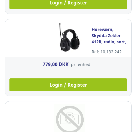
Login / Register
Høreværn,
Skydda Zekler
412R, radio, sort,
SNR 30 dB
Ref: 10.132.242
779,00 DKK
pr. enhed
Login / Register