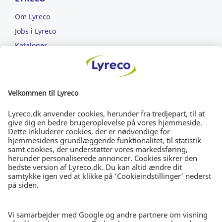
Om Lyreco
Jobs i Lyreco
Kataloger
Læs om ansvarlighed
ET NEMMERE ARBEJDSLIV
FRI FRAGT
Bestil for min. 699 kr.
DAG-TIL-DAG-LEVERING
Bestil inden kl. 15.30
30 DAGES RETURRET
I ubrudt emballage
NYHEDSBREV