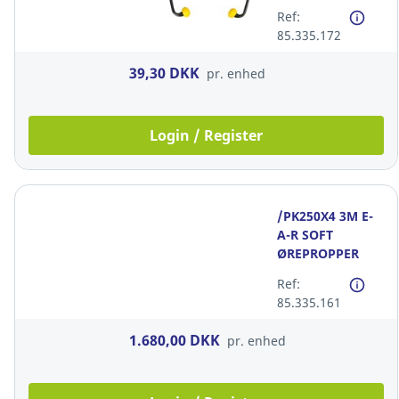
Ref:
85.335.172
39,30 DKK
pr. enhed
Login / Register
/PK250X4 3M E-
A-R SOFT
ØREPROPPER
SNR 36DB GUL
Ref:
UDEN SNOR
85.335.161
1.680,00 DKK
pr. enhed