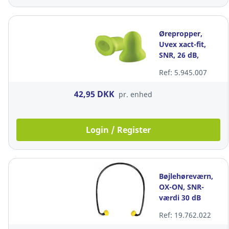
Ørepropper,
Uvex xact-fit,
SNR, 26 dB,
pakke a 5 stk
Ref: 5.945.007
42,95 DKK
pr. enhed
Login / Register
Bøjlehøreværn,
OX-ON, SNR-
værdi 30 dB
Ref: 19.762.022