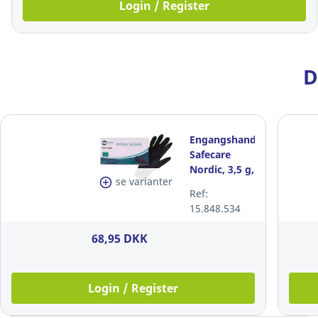
Login / Register
D
Engangshandsker,
Safecare
Nordic, 3,5 g,
se varianter
sort, nitril,
Ref:
str. M
15.848.534
68,95 DKK
Login / Register