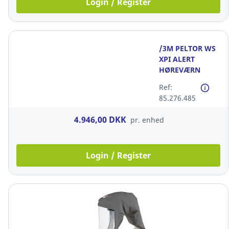
Login / Register
/3M PELTOR WS
XPI ALERT
HØREVÆRN
T/HJELM
Ref:
BLUETOOTH
85.276.485
30DB MOBILAPP
4.946,00 DKK
pr. enhed
Login / Register