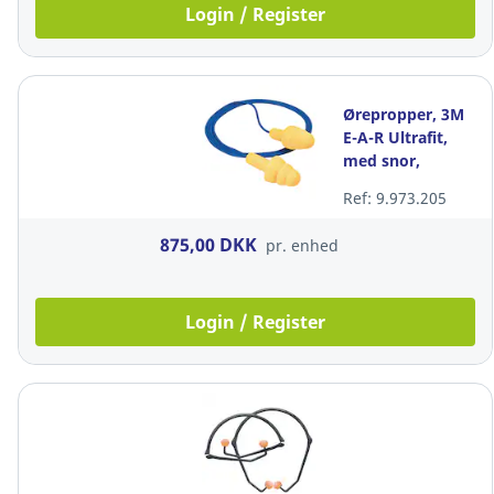
Login / Register
Ørepropper, 3M
E-A-R Ultrafit,
med snor,
gule/blå, pakke
Ref: 9.973.205
a 50 par
875,00 DKK
pr. enhed
Login / Register