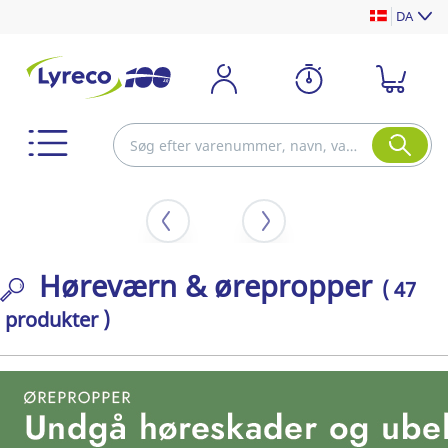
DA
Høreværn & ørepropper
( 47
produkter )