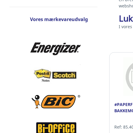
websho
Luk
Vores mærkevareudvalg
I vore
#PAPERF
BAKKEMO
Ref: 85.4