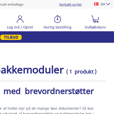
DA
rudt emballage
Kontakt os her
Log ind / Opret
Hurtig bestilling
Indkøbskurv
bakkemoduler
( 1 produkt )
 med brevordnerstøtter
 for at holde styr på de mange løse dokumenter? Så kan
Se udvalget af brevordnerstøtter og bakkemoduler her i