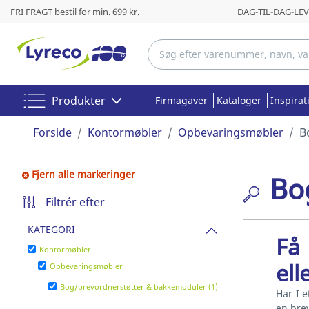
FRI FRAGT bestil for min. 699 kr.
DAG-TIL-DAG-LEVE
Produkter
Firmagaver
Kataloger
Inspirat
Forside
Kontormøbler
Opbevaringsmøbler
B
Fjern alle markeringer
Bo
Filtrér efter
KATEGORI
Få
Kontormøbler
el
Opbevaringsmøbler
Bog/brevordnerstøtter & bakkemoduler (1)
Har I 
en bre