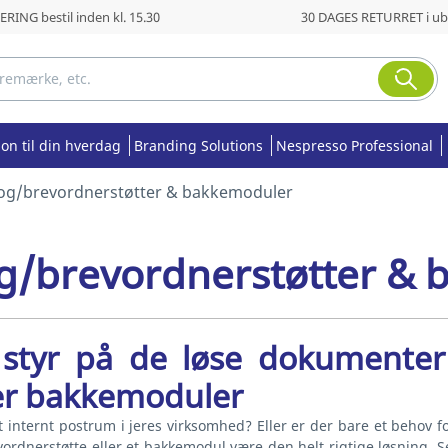
RING bestil inden kl. 15.30
30 DAGES RETURRET i ub
ion til din hverdag
Branding Solutions
Nespresso Professional
og/brevordnerstøtter & bakkemoduler
g/brevordnerstøtter & 
 styr på de løse dokumenter
ler bakkemoduler
et internt postrum i jeres virksomhed? Eller er der bare et behov
vordnerstøtte eller et bakkemodul være den helt rigtige løsning. 