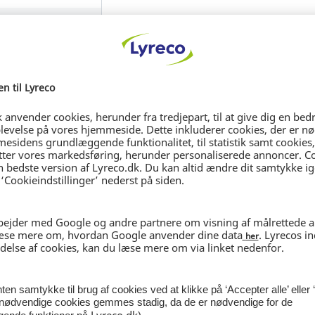
9 DKK
pr. enhed
in / Register
Du kunne også være interes
e varianter
se varianter
election
Sustainable Selection
S