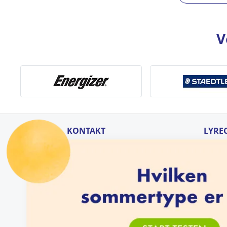
V
KONTAKT
LYRE
Spørgsmål og svar
Om Ly
Kontakt os her
Jobs i 
Katalo
Kundeservice: 70 100 500
kundeservice@lyreco.com
Nespresso Professional: 80 300 303
dk.nespresso@lyreco.com