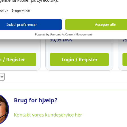
assette,
Brevbakke, Exacompta
S
90151E, A4,
COMBO2, A4+, 450 ark,
71
 7 x 23 cm, sort
HxBxD: 6,5 x 25,5 x 34,7 cm,
x 
sort
231
Ref: 5.969.716
Re
30,95 DKK
7
n / Register
Login / Register
Brug for hjælp?
Kontakt vores kundeservice her