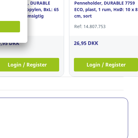
kriveunderlag, DURABLE
Penneholder, DURABLE 7759
2319, polypropylen, BxL: 65
ECO, plast, 1 rum, HxØ: 10 x 8
50 cm, gennemsigtig
cm, sort
f: 15.386.971
Ref: 14.807.753
9,95 DKK
26,95 DKK
Login / Register
Login / Register