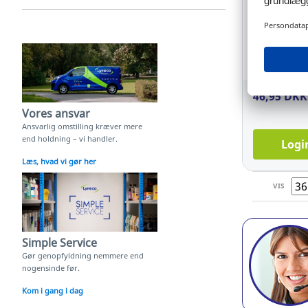
Tidsskriftk
Exacompta 
HxBxD: 31 x
Ref: 8.142.
46,95 DKK
Vores ansvar
Ansvarlig omstilling kræver mere
end holdning – vi handler.
Logi
Læs, hvad vi gør her
VIS
Simple Service
Gør genopfyldning nemmere end
nogensinde før.
Kom i gang i dag