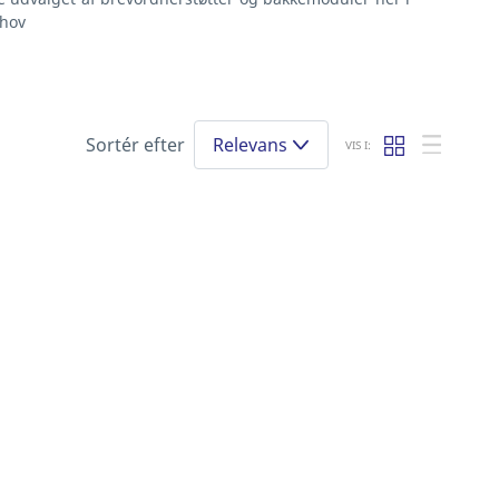
ehov
Sortér efter
Relevans
VIS I: