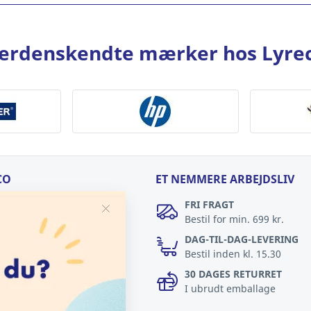
erdenskendte mærker hos Lyre
CO
ET NEMMERE ARBEJDSLIV
reco
FRI FRAGT
Bestil for min. 699 kr.
Lyreco
DAG-TIL-DAG-LEVERING
ger
Bestil inden kl. 15.30
30 DAGES RETURRET
Læs om ansvarlighed
I ubrudt emballage